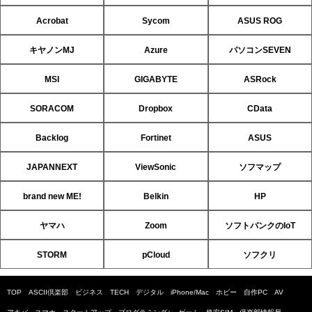
Acrobat
Sycom
ASUS ROG
キヤノンMJ
Azure
パソコンSEVEN
MSI
GIGABYTE
ASRock
SORACOM
Dropbox
CData
Backlog
Fortinet
ASUS
JAPANNEXT
ViewSonic
ソフマップ
brand new ME!
Belkin
HP
ヤマハ
Zoom
ソフトバンクのIoT
STORM
pCloud
ソフクリ
TOP
ASCII倶楽部
ビジネス
TECH
デジタル
iPhone/Mac
ホビー
自作PC
AV