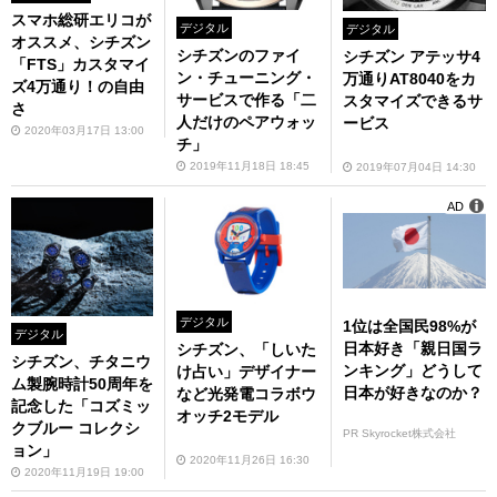
スマホ総研エリコが
デジタル
デジタル
オススメ、シチズン
シチズンのファイ
シチズン アテッサ4
「FTS」カスタマイ
ン・チューニング・
万通りAT8040をカ
ズ4万通り！の自由
サービスで作る「二
スタマイズできるサ
さ
人だけのペアウォッ
ービス
2020年03月17日 13:00
チ」
2019年11月18日 18:45
2019年07月04日 14:30
AD
デジタル
1位は全国民98%が
デジタル
日本好き「親日国ラ
シチズン、「しいた
シチズン、チタニウ
ンキング」どうして
け占い」デザイナー
ム製腕時計50周年を
日本が好きなのか？
など光発電コラボウ
記念した「コズミッ
オッチ2モデル
クブルー コレクシ
PR Skyrocket株式会社
ョン」
2020年11月26日 16:30
2020年11月19日 19:00