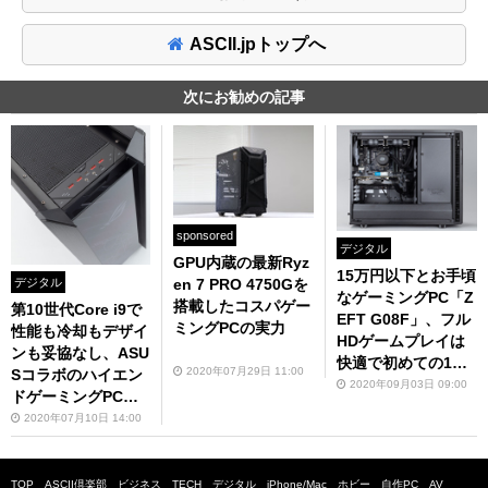
ASCII.jpトップへ
次にお勧めの記事
sponsored
デジタル
GPU内蔵の最新Ryz
15万円以下とお手頃
デジタル
en 7 PRO 4750Gを
なゲーミングPC「Z
搭載したコスパゲー
第10世代Core i9で
EFT G08F」、フル
ミングPCの実力
性能も冷却もデザイ
HDゲームプレイは
ンも妥協なし、ASU
快適で初めての1台
2020年07月29日 11:00
Sコラボのハイエン
にも最適
2020年09月03日 09:00
ドゲーミングPC「Z
EFT ASX2」
2020年07月10日 14:00
TOP
ASCII倶楽部
ビジネス
TECH
デジタル
iPhone/Mac
ホビー
自作PC
AV