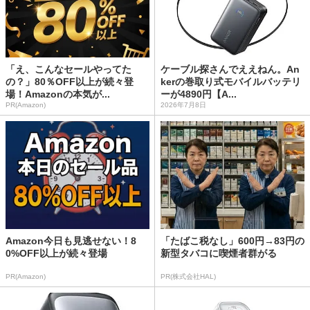
「え、こんなセールやってた
ケーブル探さんでええねん。An
の？」80％OFF以上が続々登
kerの巻取り式モバイルバッテリ
場！Amazonの本気が...
ーが4890円【A...
PR(Amazon)
2026年7月8日
Amazon今日も見逃せない！8
「たばこ税なし」600円→83円の
0%OFF以上が続々登場
新型タバコに喫煙者群がる
PR(Amazon)
PR(株式会社HAL)