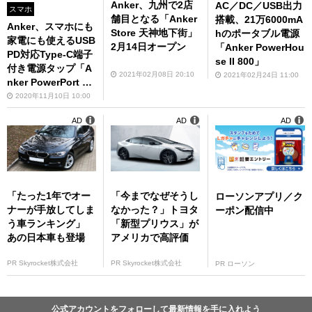
Anker、九州で2店
AC／DC／USB出力
スマホ
舗目となる「Anker
搭載、21万6000mA
Anker、スマホにも
Store 天神地下街」
hのポータブル電源
家電にも使えるUSB
2月14日オープン
「Anker PowerHou
PD対応Type-C端子
se II 800」
付き電源タップ「A
2021年02月08日 20:10
2021年02月24日 11:00
nker PowerPort Str
ip」
2020年11月10日 10:00
AD
AD
AD
「たった1年でオー
「今までなぜそうし
ローソンアプリ／ク
ナーが手放してしま
なかった？」トヨタ
ーポン配信中
う車ランキング」
「新型プリウス」が
あの日本車も登場
アメリカで高評価
PR Skyrocket株式会社
PR Skyrocket株式会社
PR ローソン
公式アカウントをフォローして最新情報を手に入れよう