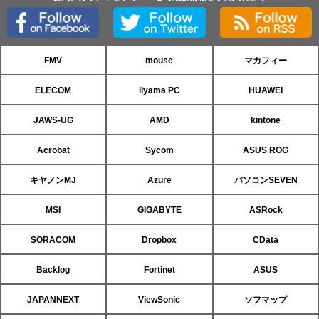
FMV
mouse
マカフィー
ELECOM
iiyama PC
HUAWEI
JAWS-UG
AMD
kintone
Acrobat
Sycom
ASUS ROG
キヤノンMJ
Azure
パソコンSEVEN
MSI
GIGABYTE
ASRock
SORACOM
Dropbox
CData
Backlog
Fortinet
ASUS
JAPANNEXT
ViewSonic
ソフマップ