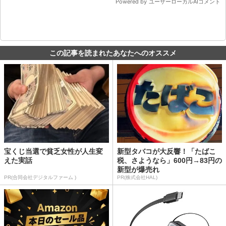
この記事を読まれたあなたへのオススメ
宝くじ当選で貧乏女性が人生変
新型タバコが大反響！「たばこ
えた実話
税、さようなら」600円→83円の
新型が爆売れ
PR(合同会社デジタルファーム )
PR(株式会社HAL)