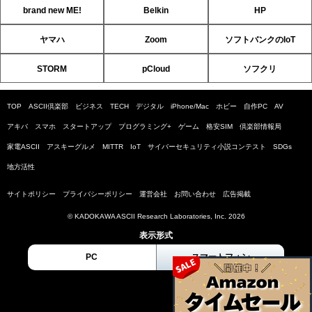
brand new ME!
Belkin
HP
ヤマハ
Zoom
ソフトバンクのIoT
STORM
pCloud
ソフクリ
TOP
ASCII倶楽部
ビジネス
TECH
デジタル
iPhone/Mac
ホビー
自作PC
AV
アキバ
スマホ
スタートアップ
プログラミング+
ゲーム
格安SIM
倶楽部情報局
家電ASCII
アスキーグルメ
MITTR
IoT
サイバーセキュリティ小説コンテスト
SDGs
地方活性
サイトポリシー
プライバシーポリシー
運営会社
お問い合わせ
広告掲載
© KADOKAWA ASCII Research Laboratories, Inc. 2026
表示形式
PC
スマートフォン