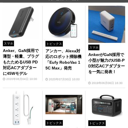
スマホ
トピックス
スマホ
Anker、GaN採用で
アンカー、Alexa対
AnkerがGaN採用で
薄型・軽量、プラグ
応のロボット掃除機
小型が魅力のUSB-P
もたためるUSB PD
「Eufy RoboVac 1
D対応ACアダプター
対応ACアダプター
5C Max」発売
を一気に発表！
に45Wモデル
2020年06月04日 10:00
2020年07月30日 10:00
2019年06月06日 16:30
トピックス
トピックス