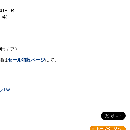
SUPER
×4）
0円オフ）
細は
セール特設ページ
にて。
P／LW