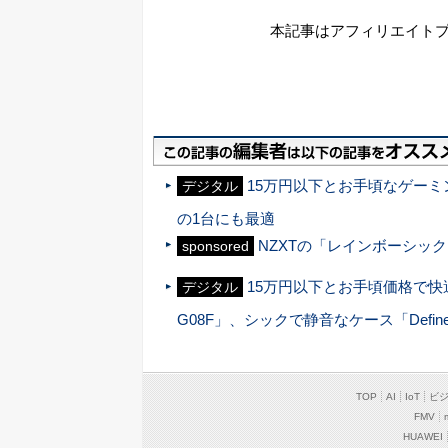
本記事はアフィリエイト
15万円以下とお手頃なゲーミン
デジタル
の1台にも最適
NZXTの「レインボーシック
sponsored
15万円以下とお手頃価格で快
デジタル
G08F」、シックで静音なケース「Define 
TOP
AI
IoT
ビ
FMV
HUAWEI