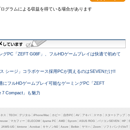
プログラムによる収益を得ている場合があります
グPC「ZEFT G08F」、フルHDゲームプレイは快適で初めて
ス シージ」コラボケース採用PCが買えるのはSEVENだけ!!
適にフルHDゲームプレイ可能なゲーミングPC「ZEFT
7 Compact」も魅力
ジネス
TECH
デジタル
iPhone/Mac
ホビー
自作PC
AV
アキバ
スマホ
スタートアップ
mouse
マカフィー
ELECOM
iiyama PC
AMD
Sycom
ASUS ROG
パソコンSEVEN
HP
JAWS-UG
kintone
Acrobat
キヤノンMJ
Azure
Belkin
ヤマハ
Zoom
ソフトバンクのIoT