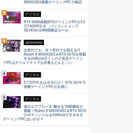
9950X3D2搭載ゲーミングPCで検証
デジタル
RTX 5090搭載BTOゲーミングPCが13
万7000円引き パソコンショップ
SEVENの24時間限定セール
sponsored
次世代でも、次々世代でも戦える!?
Ryzen 9 9950X3D2＆RTX 5070を搭載
するASRock尽くしのド安定ゲーミン
グPCはクリエイティブな作業もどんとこい
デジタル
5.7万円引きは今日だけ！ RTX 5070 Ti
搭載ゲーミングPCがお得に
デジタル
強力エアフロー＆“魅せる”内部構造が
素敵！Ryzen 9 9950X3D2＆RTX 5070
のポテンシャルをASRockで引き出す
ゲーミングPCはいかが？