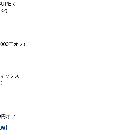
SUPER
×2)
000円オフ）
フィックス
1）
0円オフ）
LW】