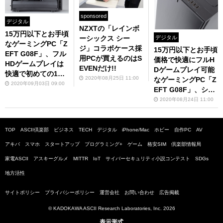
sponsored
デジタル
NZXTの「レインボ
15万円以下とお手頃
ーシックス シー
デジタル
なゲーミングPC「Z
ジ」コラボケース採
15万円以下とお手頃
EFT G08F」、フル
用PCが買えるのはS
価格で快適にフルH
HDゲームプレイは
EVENだけ!!
Dゲームプレイ可能
快適で初めての1台
2020年08月25日 11:00
なゲーミングPC「Z
にも最適
2020年09月03日 09:00
EFT G08F」、シッ
クで静音なケース
2020年08月24日 11:00
「Define 7 Compa
ct」も魅力
TOP
ASCII倶楽部
ビジネス
TECH
デジタル
iPhone/Mac
ホビー
自作PC
AV
アキバ
スマホ
スタートアップ
プログラミング+
ゲーム
格安SIM
倶楽部情報局
家電ASCII
アスキーグルメ
MITTR
IoT
サイバーセキュリティ小説コンテスト
SDGs
地方活性
サイトポリシー
プライバシーポリシー
運営会社
お問い合わせ
広告掲載
© KADOKAWA ASCII Research Laboratories, Inc. 2026
表示形式