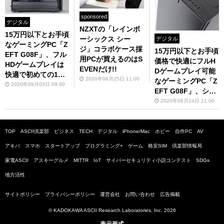
sponsored
デジタル
NZXTの「レインボ
15万円以下とお手頃
ーシックス シー
デジタル
なゲーミングPC「Z
ジ」コラボケース採
15万円以下とお手頃
EFT G08F」、フル
用PCが買えるのはS
価格で快適にフルH
HDゲームプレイは
EVENだけ!!
Dゲームプレイ可能
快適で初めての1台
2020年08月25日 11:00
なゲーミングPC「Z
にも最適
2020年09月03日 09:00
EFT G08F」、シッ
クで静音なケース
2020年08月24日 11:00
「Define 7 Compa
ct」も魅力
TOP
ASCII倶楽部
ビジネス
TECH
デジタル
iPhone/Mac
ホビー
自作PC
AV
アキバ
スマホ
スタートアップ
プログラミング+
ゲーム
格安SIM
倶楽部情報局
家電ASCII
アスキーグルメ
MITTR
IoT
サイバーセキュリティ小説コンテスト
SDGs
地方活性
サイトポリシー
プライバシーポリシー
運営会社
お問い合わせ
広告掲載
© KADOKAWA ASCII Research Laboratories, Inc. 2026
表示形式