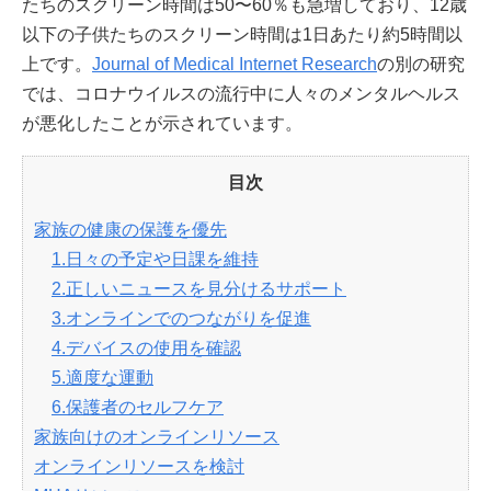
たちのスクリーン時間は50〜60％も急増しており、12歳
以下の子供たちのスクリーン時間は1日あたり約5時間以
上です。
Journal of Medical Internet Research
の別の研究
では、コロナウイルスの流行中に人々のメンタルヘルス
が悪化したことが示されています。
目次
家族の健康の保護を優先
1.日々の予定や日課を維持
2.正しいニュースを見分けるサポート
3.オンラインでのつながりを促進
4.デバイスの使用を確認
5.適度な運動
6.保護者のセルフケア
家族向けのオンラインリソース
オンラインリソースを検討