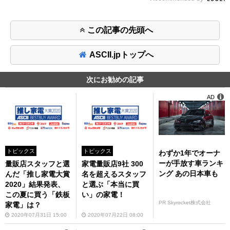
この記事の先頭へ
ASCII.jpトップへ
次にお勧めの記事
AD
トピックス
トピックス
わずか1年でオーナ
ーが手放す車ランキ
量販店スタッフと選
家電量販店9社 300
ング あの日本車も
んだ「推し家電大賞
名を超えるスタッフ
2020」結果発表、
と選ぶ「本当に買
この夏に買う「鉄板
い」の家電！
PR Skyrocket株式会社
家電」は？
2020年07月31日 15:00
2020年07月22日 08:00