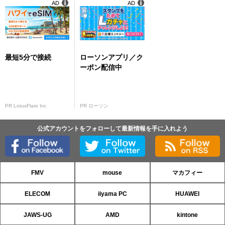
AD
AD
最短5分で接続
ローソンアプリ／ク
ーポン配信中
PR LotusFlare Inc
PR ローソン
公式アカウントをフォローして最新情報を手に入れよう
FMV
mouse
マカフィー
ELECOM
iiyama PC
HUAWEI
JAWS-UG
AMD
kintone