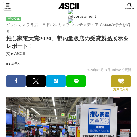
デジタル
ビックカメラ各店、ヨドバシカメラ マルチメディア Akibaの様子を紹
介
推し家電大賞2020、都内量販店の受賞製品展示を
レポート！
文● ASCII
[PC表示へ]
2020年08月04日 18時45分更新
お気に入り