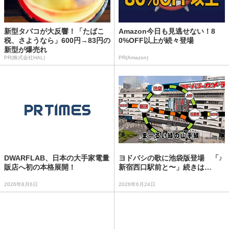
新型タバコが大反響！「たばこ
Amazon今日も見逃せない！8
税、さようなら」600円→83円の
0%OFF以上が続々登場
新型が爆売れ
PR(株式会社HAL)
PR(Amazon)
DWARFLAB、日本の大手家電量
ヨドバシの歌に池袋版登場 「♪
販店へ初の本格展開！
新宿西口駅前と〜」続きは…
2026年8月6日
2026年6月24日