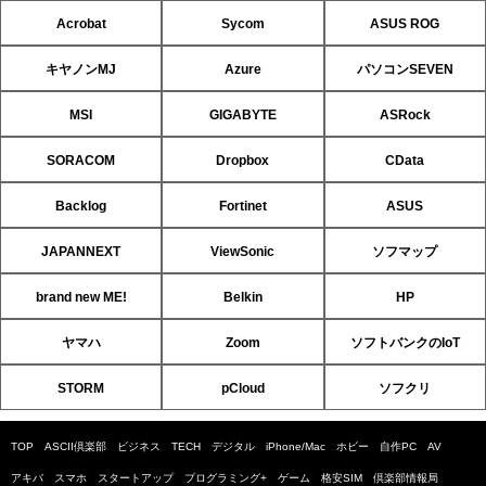
Acrobat
Sycom
ASUS ROG
キヤノンMJ
Azure
パソコンSEVEN
MSI
GIGABYTE
ASRock
SORACOM
Dropbox
CData
Backlog
Fortinet
ASUS
JAPANNEXT
ViewSonic
ソフマップ
brand new ME!
Belkin
HP
ヤマハ
Zoom
ソフトバンクのIoT
STORM
pCloud
ソフクリ
TOP
ASCII倶楽部
ビジネス
TECH
デジタル
iPhone/Mac
ホビー
自作PC
AV
アキバ
スマホ
スタートアップ
プログラミング+
ゲーム
格安SIM
倶楽部情報局