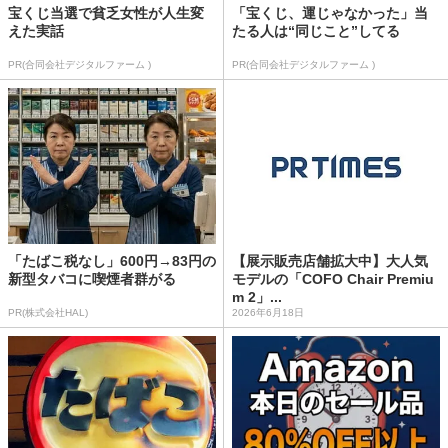
宝くじ当選で貧乏女性が人生変
「宝くじ、運じゃなかった」当
えた実話
たる人は“同じこと”してる
PR(合同会社デジタルファーム )
PR(合同会社デジタルファーム )
「たばこ税なし」600円→83円の
【展示販売店舗拡大中】大人気
新型タバコに喫煙者群がる
モデルの「COFO Chair Premiu
m 2」...
PR(株式会社HAL)
2026年6月18日