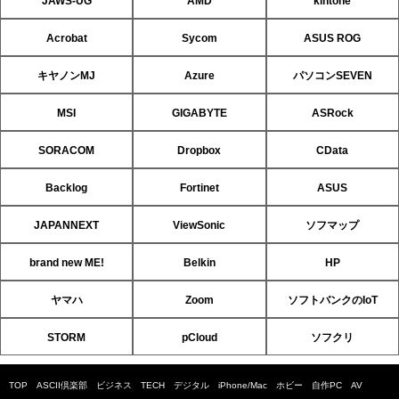
JAWS-UG
AMD
kintone
Acrobat
Sycom
ASUS ROG
キヤノンMJ
Azure
パソコンSEVEN
MSI
GIGABYTE
ASRock
SORACOM
Dropbox
CData
Backlog
Fortinet
ASUS
JAPANNEXT
ViewSonic
ソフマップ
brand new ME!
Belkin
HP
ヤマハ
Zoom
ソフトバンクのIoT
STORM
pCloud
ソフクリ
TOP
ASCII倶楽部
ビジネス
TECH
デジタル
iPhone/Mac
ホビー
自作PC
AV