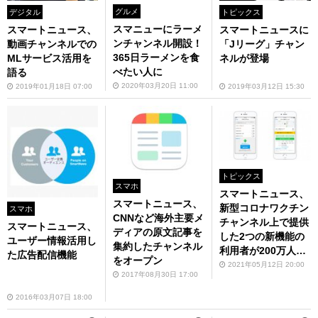
グルメ
デジタル
トピックス
スマニューにラーメ
スマートニュース、
スマートニュースに
ンチャンネル開設！
動画チャンネルでの
「Jリーグ」チャン
365日ラーメンを食
MLサービス活用を
ネルが登場
べたい人に
語る
2020年03月20日 11:00
2019年01月18日 07:00
2019年03月12日 15:30
トピックス
スマホ
スマートニュース、
スマートニュース、
新型コロナワクチン
スマホ
CNNなど海外主要メ
チャンネル上で提供
スマートニュース、
ディアの原文記事を
した2つの新機能の
ユーザー情報活用し
集約したチャンネル
利用者が200万人を
た広告配信機能
をオープン
突破
2021年05月12日 20:00
2017年08月30日 17:00
2016年03月07日 18:00