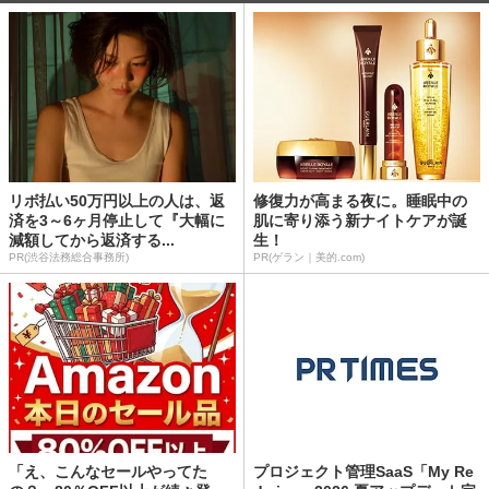
リボ払い50万円以上の人は、返
修復力が高まる夜に。睡眠中の
済を3～6ヶ月停止して『大幅に
肌に寄り添う新ナイトケアが誕
減額してから返済する...
生！
PR(渋谷法務総合事務所)
PR(ゲラン｜美的.com)
「え、こんなセールやってた
プロジェクト管理SaaS「My Re