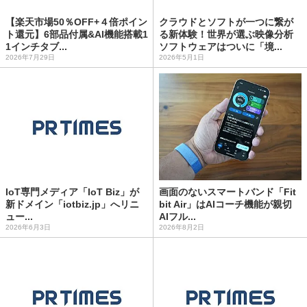
【楽天市場50％OFF+４倍ポイン
クラウドとソフトが一つに繋が
ト還元】6部品付属&AI機能搭載1
る新体験！世界が選ぶ映像分析
1インチタブ...
ソフトウェアはついに「境...
2026年7月29日
2026年5月1日
IoT専門メディア「IoT Biz」が
画面のないスマートバンド「Fit
新ドメイン「iotbiz.jp」へリニ
bit Air」はAIコーチ機能が親切
ュー...
AIフル...
2026年6月3日
2026年8月2日