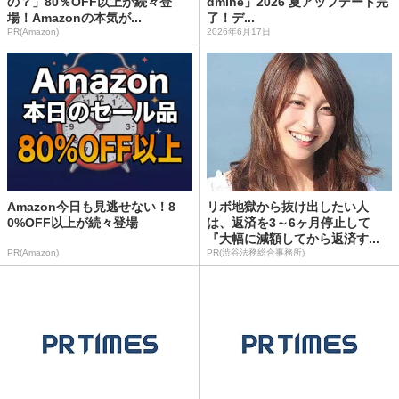
の？」80％OFF以上が続々登
dmine」2026 夏アップデート完
場！Amazonの本気が...
了！デ...
PR(Amazon)
2026年6月17日
Amazon今日も見逃せない！8
リボ地獄から抜け出したい人
0%OFF以上が続々登場
は、返済を3～6ヶ月停止して
『大幅に減額してから返済す...
PR(Amazon)
PR(渋谷法務総合事務所)