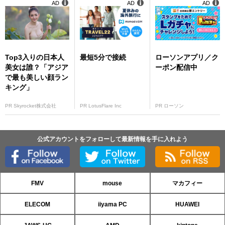
AD
AD
AD
Top3入りの日本人
最短5分で接続
ローソンアプリ／ク
美女は誰？「アジア
ーポン配信中
で最も美しい顔ラン
キング」
PR Skyrocket株式会社
PR LotusFlare Inc
PR ローソン
公式アカウントをフォローして最新情報を手に入れよう
FMV
mouse
マカフィー
ELECOM
iiyama PC
HUAWEI