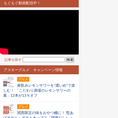
もぐもぐ動画配信中！
記事を探す
アスキーグルメ キャンペーン情報
グルメ
家飲みレモンサワーを“濃いめ”で楽
しむ！ 「こだわり酒場のレモンサワーの
素」12本が13％オフ
グルメ
関西限定の味をおやつ棚に！ 堅あ
げポテト・ポテトチップス「関西だししょ