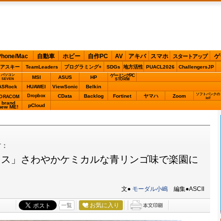
Phone/Mac
自動車
ホビー
自作PC
AV
アキバ
スマホ
ゲ
スタートアップ
アスキー
TeamLeaders
プログラミング+
SDGs
地方活性
PUACL2026
ChallengersJP
パソコン
ゲーミングPC
MSI
ASUS
HP
STORM
SEVEN
ASRock
HUAWEI
ViewSonic
Belkin
ソフトバンクの
Dropbox
CData
Backlog
Fortinet
ヤマハ
Zoom
ORACOM
IoT
brand
pCloud
new ME!
す：
イス」さわやかケミカルな青リンゴ味で楽園に
文●
モーダル小嶋
編集●ASCII
お気に入り
一覧