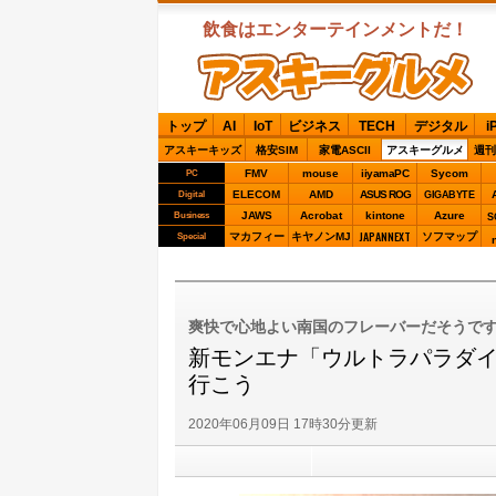
飲食はエンターテインメントだ！
ASCIIグルメ
トップ
AI
IoT
ビジネス
TECH
デジタル
i
アスキーキッズ
格安SIM
家電ASCII
アスキーグルメ
週刊
FMV
mouse
iiyamaPC
Sycom
PC
ELECOM
AMD
ASUS ROG
Digital
GIGABYTE
JAWS
Acrobat
kintone
Azure
Business
S
JAPANNEXT
マカフィー
キヤノンMJ
ソフマップ
Special
爽快で心地よい南国のフレーバーだそうで
新モンエナ「ウルトラパラダ
行こう
2020年06月09日 17時30分更新