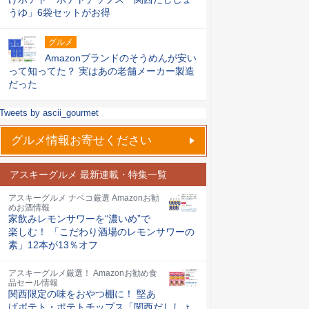
うゆ」6袋セットがお得
グルメ
Amazonブランドのそうめんが安い
って知ってた？ 実はあの老舗メーカー製造
だった
Tweets by ascii_gourmet
グルメ情報お寄せください
アスキーグルメ 最新連載・特集一覧
アスキーグルメ ナベコ厳選 Amazonお勧
めお酒情報
家飲みレモンサワーを“濃いめ”で
楽しむ！ 「こだわり酒場のレモンサワーの
素」12本が13％オフ
アスキーグルメ厳選！ Amazonお勧め食
品セール情報
関西限定の味をおやつ棚に！ 堅あ
げポテト・ポテトチップス「関西だししょ