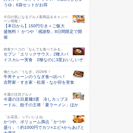
うゆ」6袋セットがお得
今日の気になるグルメ新商品＆キャンペ
ーン情報！
【本日から】150円引き＋ご飯大
盛無料！ かつや「感謝祭」8日間限定で開
催
肉食ナベコの「なんでも食べてみる」
セブン「エリックサウス」2種スパ
イスカレー実食 2種なのに3度おいしいぞ
俺たちの「うなぎ」2026年！
牛丼チェーンのうなぎ食べ比べ！
吉野家・すき家・松屋・なか卯を実食
今週の注目グルメ
今週の注目夏麺3選 冷しカップヌ
ードル、餃子の王将「夏ラーメン」ほか
「お花見」っていいよね
かつや、ボリューム満点「かつや
盛り」！約1000円でカツ×エビ×からあげと
大満足