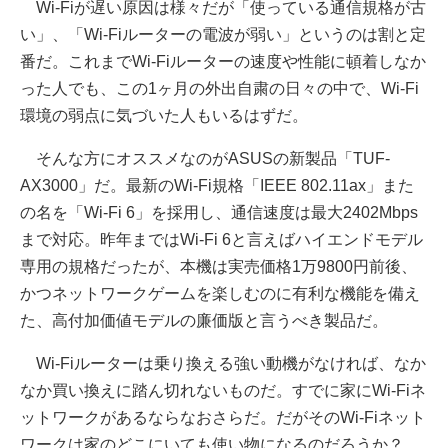
Wi-Fiが遅い原因は様々だが「使っている通信規格が古
い」、「Wi-Fiルーターの電波が弱い」というのは割と定
番だ。これまでWi-Fiルーターの速度や性能に頓着しなか
った人でも、この1ヶ月の外出自粛の日々の中で、Wi-Fi
環境の弱点に気づいた人もいるはずだ。
そんな方にオススメなのがASUSの新製品「TUF-
AX3000」だ。最新のWi-Fi規格「IEEE 802.11ax」また
の名を「Wi-Fi 6」を採用し、通信速度は最大2402Mbps
まで対応。昨年まではWi-Fi 6と言えばハイエンドモデル
専用の規格だったが、本機は実売価格1万9800円前後、
かつネットワークゲームを楽しむのに有利な機能を備え
た、高付加価値モデルの廉価版と言うべき製品だ。
Wi-Fiルーターは乗り換える強い動機がなければ、なか
なか買い換えに踏ん切れないものだ。すでに家にWi-Fiネ
ットワークがあるならなおさらだ。だがそのWi-Fiネット
ワークは家のどこにいても使い物になるのだろうか？