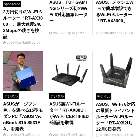
ASUS、TUF GAMI
ASUS、メッシュWi
sponsored
NGシリーズ初のWi-
-Fiで簡単増設でき
2万円切りのWi-Fi 6
Fi 6対応無線ルータ
るWi-Fi 6ルーター
ルーター「RT-AX30
ー
「RT-AX3000」
00」、最大速度240
2Mbpsの凄さを検
2020年05月08日 12:15
2020年02月10日 12:00
証
2020年02月28日 11:00
デジタル
デジタル
デジタル
ASUSが「ジブン
ASUS製Wi-Fiルー
ASUS、Wi-Fi 6対応
色」を選べる15型モ
ター「RT-AX88U」
の最新トライバンド
ダンPC「ASUS Viv
がWi-Fi CERTIFIED
ルーターWi-Fiルー
oBook S15 S531F
6認証を取得
ター「RT-AX92U」
A」を発表
12月6日発売
2019年12月12日 19:30
2019年11月29日 16:30
2019年12月06日 14:30