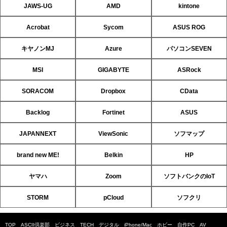
JAWS-UG
AMD
kintone
Acrobat
Sycom
ASUS ROG
キヤノンMJ
Azure
パソコンSEVEN
MSI
GIGABYTE
ASRock
SORACOM
Dropbox
CData
Backlog
Fortinet
ASUS
JAPANNEXT
ViewSonic
ソフマップ
brand new ME!
Belkin
HP
ヤマハ
Zoom
ソフトバンクのIoT
STORM
pCloud
ソフクリ
TOP
ASCII倶楽部
ビジネス
TECH
デジタル
iPhone/Mac
ホビー
自作PC
AV