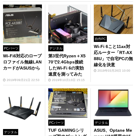
自作PC
Wi-Fi 6こと11ax対
PCパーツ
デジタル
応ルーター「RT-AX
Wi-Fi6対応のロープ
第3世代Ryzen＋X5
88U」で自宅PCの無
ロファイル無線LAN
70で2.4Gbps接続
線化を決意
カードがASUSから
したWi-Fi 6の実効
2019年03月26日 10:00
速度を測ってみた
2019年09月21日 22:53
2019年10月13日 15:15
PCパーツ
デジタル
TUF GAMINGシリ
ASUS、Optane Me
デジタル