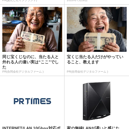
PR(あんしんインプラント)
2026年7月28日
同じ宝くじなのに、当たる人と
宝くじ当たる人だけがやってい
外れる人の違い実は“ここ”でし
ること、教えます
た
PR(合同会社デジタルファーム )
PR(合同会社デジタルファーム )
INTERNET/LAN 10Gbps対応ポ
家の無線LANが遅いと感じた