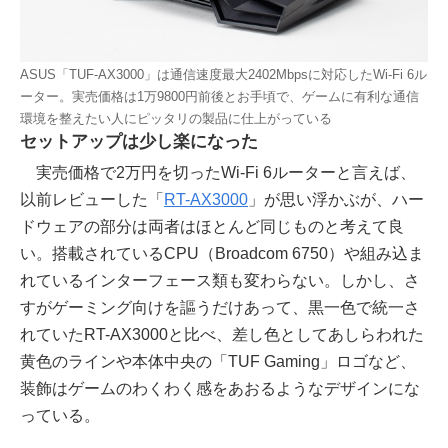
ASUS「TUF-AX3000」は通信速度最大2402Mbpsに対応したWi-Fi 6ル
ーター。実売価格は1万9800円前後とお手頃で、ゲームに有利な通信
環境を整えたい人にピッタリの製品に仕上がっている
セットアップは少し楽になった
実売価格で2万円を切ったWi-Fi 6ルーターと言えば、
以前レビューした「
RT-AX3000
」が思い浮かぶが、ハー
ドウェアの部分は両者はほとんど同じものと考えて良
い。搭載されているCPU（Broadcom 6750）や組み込ま
れているインターフェース類も変わらない。しかし、さ
すがゲーミング向けを謳うだけあって、黒一色で統一さ
れていたRT-AX3000と比べ、差し色としてあしらわれた
黄色のラインや本体中央の「TUF Gaming」ロゴなど、
装飾はゲームのわくわく感をあおるようなデザインにな
っている。