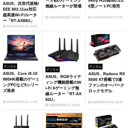
ーズ初のゲーミング
mory H10採用の15.
ASUS、次世代規格I
無線ルーターが登場
6型ノートPC発売
EEE 802.11ax対応
超高速Wi-Fiルータ
2020年05月20日 13:00
2020年07月09日 17:30
ー「RT-AX88U」
2018年12月21日 14:30
デジタル
デジタル
デジタル
ASUS、Core i9-10
ASUS、Radeon RX
ASUS、RGBライテ
980HK搭載のゲーミ
5600 XT搭載で3連
ィング機能搭載のW
ングPCなど9シリー
ファンのオーバーク
i-Fi 6ゲーミング無
ズ発表
ロックモデル
線ルーター「RT-AX
82U」
2020年07月22日 11:00
2020年08月27日 12:00
2020年08月07日 15:30