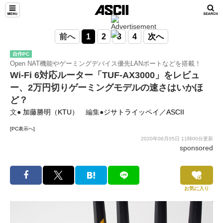
前へ
1
2
3
4
次へ
自作PC
Open NAT機能やゲーミングデバイス優先LANポートなどを搭載！
Wi-Fi 6対応ルーター「TUF-AX3000」をレビュ
ー、2万円切りゲーミングモデルの速さはいかほ
ど？
文●
加藤勝明（KTU）
編集●
ジサトライッペイ／ASCII
[PC表示へ]
2020年06月05日 11時00分更新
sponsored
お気に入り