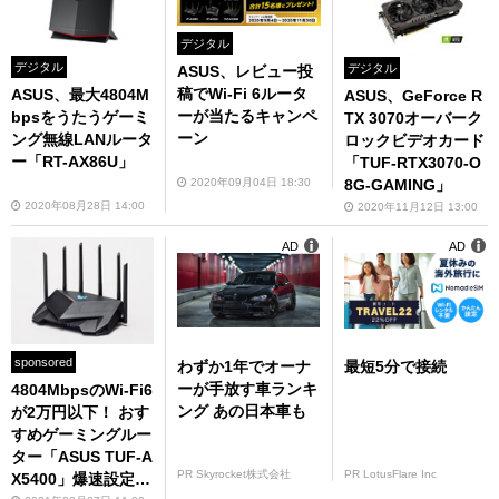
デジタル
デジタル
デジタル
ASUS、レビュー投
稿でWi-Fi 6ルータ
ASUS、最大4804M
ASUS、GeForce R
ーが当たるキャンペ
bpsをうたうゲーミ
TX 3070オーバーク
ーン
ング無線LANルータ
ロックビデオカード
ー「RT-AX86U」
「TUF-RTX3070-O
8G-GAMING」
2020年09月04日 18:30
2020年08月28日 14:00
2020年11月12日 13:00
AD
AD
sponsored
わずか1年でオーナ
最短5分で接続
ーが手放す車ランキ
4804MbpsのWi-Fi6
ング あの日本車も
が2万円以下！ おす
すめゲーミングルー
ター「ASUS TUF-A
PR Skyrocket株式会社
PR LotusFlare Inc
X5400」爆速設定の