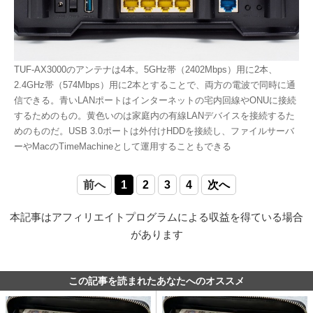
TUF-AX3000のアンテナは4本。5GHz帯（2402Mbps）用に2本、
2.4GHz帯（574Mbps）用に2本とすることで、両方の電波で同時に通
信できる。青いLANポートはインターネットの宅内回線やONUに接続
するためのもの。黄色いのは家庭内の有線LANデバイスを接続するた
めのものだ。USB 3.0ポートは外付けHDDを接続し、ファイルサーバ
ーやMacのTimeMachineとして運用することもできる
前へ
1
2
3
4
次へ
本記事はアフィリエイトプログラムによる収益を得ている場合
があります
この記事を読まれたあなたへのオススメ