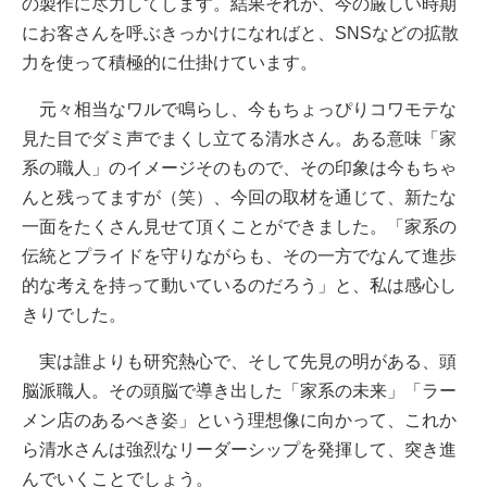
の製作に尽力してします。結果それが、今の厳しい時期
にお客さんを呼ぶきっかけになればと、SNSなどの拡散
力を使って積極的に仕掛けています。
元々相当なワルで鳴らし、今もちょっぴりコワモテな
見た目でダミ声でまくし立てる清水さん。ある意味「家
系の職人」のイメージそのもので、その印象は今もちゃ
んと残ってますが（笑）、今回の取材を通じて、新たな
一面をたくさん見せて頂くことができました。「家系の
伝統とプライドを守りながらも、その一方でなんて進歩
的な考えを持って動いているのだろう」と、私は感心し
きりでした。
実は誰よりも研究熱心で、そして先見の明がある、頭
脳派職人。その頭脳で導き出した「家系の未来」「ラー
メン店のあるべき姿」という理想像に向かって、これか
ら清水さんは強烈なリーダーシップを発揮して、突き進
んでいくことでしょう。