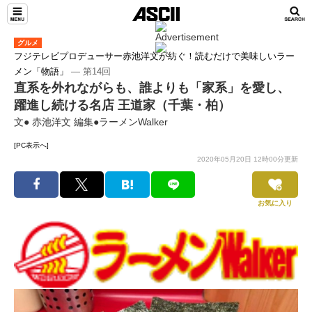
グルメ
フジテレビプロデューサー赤池洋文が紡ぐ！読むだけで美味しいラー
メン「物語」
― 第14回
直系を外れながらも、誰よりも「家系」を愛し、
躍進し続ける名店 王道家（千葉・柏）
文● 赤池洋文 編集●ラーメンWalker
[PC表示へ]
2020年05月20日 12時00分更新
お気に入り