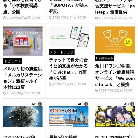
「SUPOTA」が法人
る「小学校復習講
習支援サービス「pa
登記
座」公開
lstep」無償提供
2020年03月24日 16:30
2020年03月26日 08:00
2020年05月14日 17:00
スタートアップ
HealthTech
チャットで自分に合
トピックス
角川ドワンゴ学園、
う公的支援がわかる
メルカリ初の旗艦店
オンライン健康相談
「Civichat」、N高
「メルカリステーシ
サービス 「Welcom
生が起業
ョン」新宿マルイ
e to talk」と提携
2020年11月09日 18:00
本館に出店
2022年06月21日 11:00
2020年06月10日 14:30
AD
AD
AD
アジアがTop3独
最短5分で接続
DLなしで気軽にﾌﾟﾚ