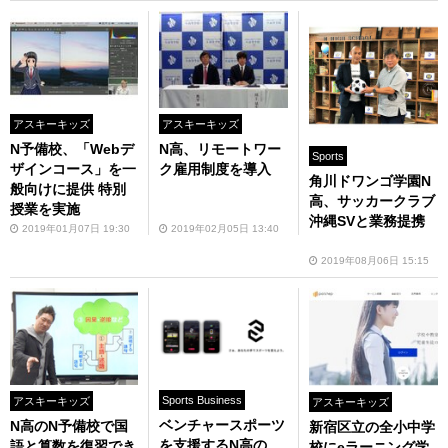
アスキーキッズ
アスキーキッズ
N予備校、「Webデ
N高、リモートワー
Sports
ザインコース」を一
ク雇用制度を導入
角川ドワンゴ学園N
般向けに提供 特別
高、サッカークラブ
授業を実施
沖縄SVと業務提携
2019年01月07日 19:30
2019年02月05日 13:40
2019年08月06日 15:15
Sports Business
アスキーキッズ
アスキーキッズ
ベンチャースポーツ
N高のN予備校で国
新宿区立の全小中学
を支援するN高の
語と算数を復習でき
校にeラーニング学