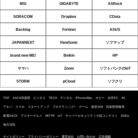
MSI
GIGABYTE
ASRock
SORACOM
Dropbox
CData
Backlog
Fortinet
ASUS
JAPANNEXT
ViewSonic
ソフマップ
brand new ME!
Belkin
HP
ヤマハ
Zoom
ソフトバンクのIoT
STORM
pCloud
ソフクリ
TOP
ASCII倶楽部
ビジネス
TECH
デジタル
iPhone/Mac
ホビー
自作PC
AV
アキバ
スマホ
スタートアップ
プログラミング+
ゲーム
格安SIM
倶楽部情報局
家電ASCII
アスキーグルメ
MITTR
IoT
サイバーセキュリティ小説コンテスト
SDGs
地方活性
サイトポリシー
プライバシーポリシー
運営会社
お問い合わせ
広告掲載