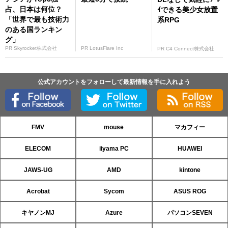
占、日本は何位？
ｲできる美少女放置
「世界で最も技術力
系RPG
のある国ランキン
グ」
PR Skyrocket株式会社
PR LotusFlare Inc
PR C4 Connect株式会社
公式アカウントをフォローして最新情報を手に入れよう
FMV
mouse
マカフィー
ELECOM
iiyama PC
HUAWEI
JAWS-UG
AMD
kintone
Acrobat
Sycom
ASUS ROG
キヤノンMJ
Azure
パソコンSEVEN