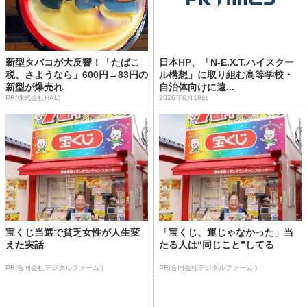
新型タバコが大反響！「たばこ
日本HP、「N-E.X.T.ハイスクー
税、さようなら」600円→83円の
ル構想」に取り組む高等学校・
新型が爆売れ
自治体向けに遠...
PR(株式会社HAL)
2026年6月18日
宝くじ当選で貧乏女性が人生変
「宝くじ、運じゃなかった」当
えた実話
たる人は“同じこと”してる
PR(合同会社デジタルファーム )
PR(合同会社デジタルファーム )