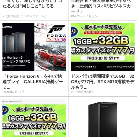
「宝くじ、運じゃなかった」当
全経営者・個人事業主が作るべ
たる人は“同じこと”してる
き「圧倒的コスパのビジネスカ
ード」
PR(合同会社デジタルファーム )
PR(クレディセゾン)
「Forza Horizon 6」を4Kで快
ドスパラは期間限定で16GB→32
適プレイ GALLERIA推奨ゲー
GBが777円。RTX 5070搭載モデ
ミ...
ルもラ...
2026年7月27日
2026年6月23日