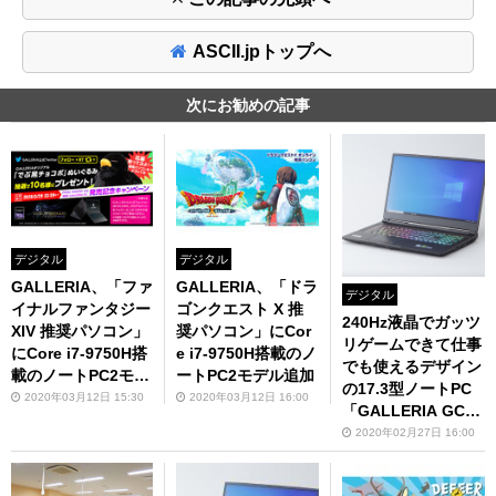
ASCII.jpトップへ
次にお勧めの記事
デジタル
デジタル
GALLERIA、「ファ
GALLERIA、「ドラ
デジタル
イナルファンタジー
ゴンクエスト X 推
240Hz液晶でガッツ
XIV 推奨パソコン」
奨パソコン」にCor
リゲームできて仕事
にCore i7-9750H搭
e i7-9750H搭載のノ
でも使えるデザイン
載のノートPC2モデ
ートPC2モデル追加
の17.3型ノートPC
ル追加
2020年03月12日 15:30
2020年03月12日 16:00
「GALLERIA GCR2
080RNF-E」
2020年02月27日 16:00