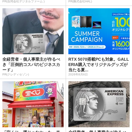
PR(合同会社デジタルファーム )
PR(株式会社HAL)
全経営者・個人事業主が作るべ
RTX 5070搭載PCも対象。GALL
き「圧倒的コスパのビジネスカ
ERIA購入でオリジナルグッズが
ード」
当たる夏...
PR(クレディセゾン)
2026年8月6日