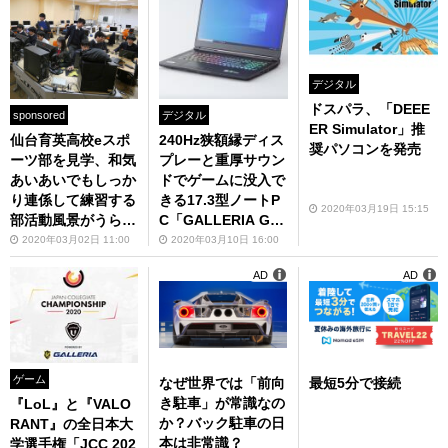
デジタル
ドスパラ、「DEEE
sponsored
デジタル
ER Simulator」推
仙台育英高校eスポ
240Hz狭額縁ディス
奨パソコンを発売
ーツ部を見学、和気
プレーと重厚サウン
あいあいでもしっか
ドでゲームに没入で
り連係して練習する
きる17.3型ノートP
2020年03月19日 15:15
部活動風景がうらや
C「GALLERIA GC
ましすぎた
R2080RNF-E」
2020年03月02日 11:00
2020年03月10日 16:00
AD
AD
ゲーム
なぜ世界では「前向
最短5分で接続
き駐車」が常識なの
『LoL』と『VALO
か？バック駐車の日
RANT』の全日本大
本は非常識？
学選手権「JCC 202