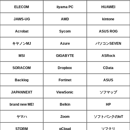
ELECOM
iiyama PC
HUAWEI
JAWS-UG
AMD
kintone
Acrobat
Sycom
ASUS ROG
キヤノンMJ
Azure
パソコンSEVEN
MSI
GIGABYTE
ASRock
SORACOM
Dropbox
CData
Backlog
Fortinet
ASUS
JAPANNEXT
ViewSonic
ソフマップ
brand new ME!
Belkin
HP
ヤマハ
Zoom
ソフトバンクのIoT
STORM
pCloud
ソフクリ