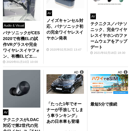
AV
AV
ノイズキャンセル対
テクニクス／パナソ
Audio & Visual
応、パナソニック初
ニック、完全ワイヤ
の完全ワイヤレスイ
パナソニックがCES
レスイヤホンのファ
ヤホン発表
2020で有機ELの試
ームウェアをアップ
作VRグラスや完全
デート
2020年02月26日 13:47
ワイヤレスイヤフォ
2021年02月18日 18:30
ン、有機ELビエラ
を展示
2020年01月10日 10:00
AD
AD
「たった1年でオー
最短5分で接続
ナーが手放してしま
AV
う車ランキング」
テクニクスがLDAC
あの日本車も登場
対応で第2世代の完