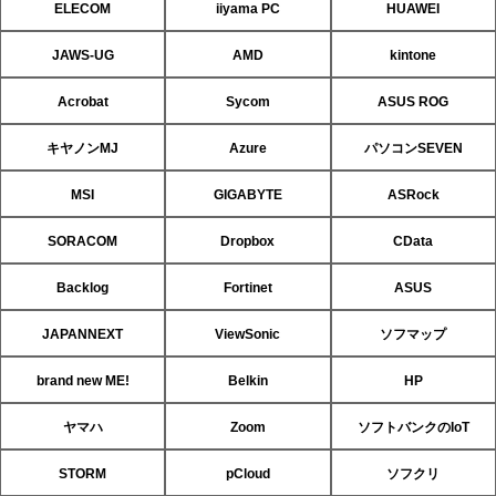
ELECOM
iiyama PC
HUAWEI
JAWS-UG
AMD
kintone
Acrobat
Sycom
ASUS ROG
キヤノンMJ
Azure
パソコンSEVEN
MSI
GIGABYTE
ASRock
SORACOM
Dropbox
CData
Backlog
Fortinet
ASUS
JAPANNEXT
ViewSonic
ソフマップ
brand new ME!
Belkin
HP
ヤマハ
Zoom
ソフトバンクのIoT
STORM
pCloud
ソフクリ