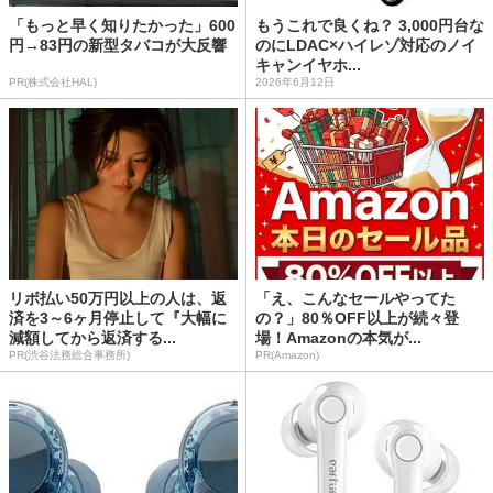
「もっと早く知りたかった」600
もうこれで良くね？ 3,000円台な
円→83円の新型タバコが大反響
のにLDAC×ハイレゾ対応のノイ
キャンイヤホ...
PR(株式会社HAL)
2026年6月12日
リボ払い50万円以上の人は、返
「え、こんなセールやってた
済を3～6ヶ月停止して『大幅に
の？」80％OFF以上が続々登
減額してから返済する...
場！Amazonの本気が...
PR(渋谷法務総合事務所)
PR(Amazon)