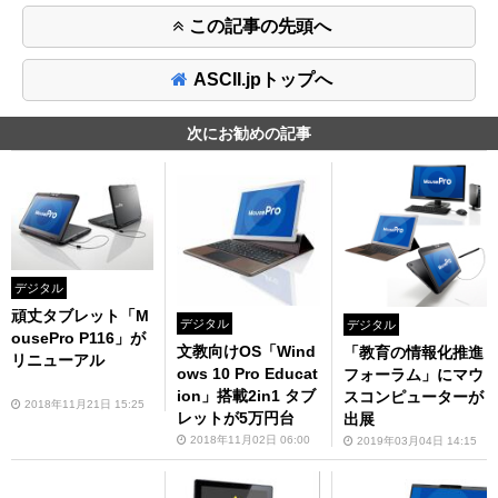
この記事の先頭へ
ASCII.jpトップへ
次にお勧めの記事
デジタル
頑丈タブレット「M
デジタル
デジタル
ousePro P116」が
文教向けOS「Wind
「教育の情報化推進
リニューアル
ows 10 Pro Educat
フォーラム」にマウ
ion」搭載2in1 タブ
スコンピューターが
2018年11月21日 15:25
レットが5万円台
出展
2018年11月02日 06:00
2019年03月04日 14:15