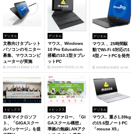
デジタル
デジタル
デジタル
文教向けタブレット
マウス、Windows
マウス 、25時間駆
パソコンのモニター
10 Pro Education
動でWi-Fi 6対応の1
募集、マウスコンピ
搭載の10.1型タブレ
4型ノートPCを発売
ューターが実施
ットPC
2019年11月06日 17:15
2019年07月25日 11:00
2020年01月08日 14:40
トピックス
トピックス
デジタル
日本マイクロソフ
バッファロー、「GI
マウス、重さ1.39kg
ト、「GIGAスクー
GAスクール構想」
の15.6型ノートPC
ルパッケージ」を提
準拠の無線LANアク
「mouse X5」