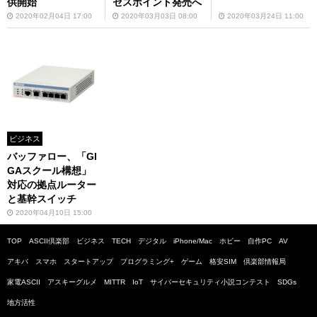
供開始
セスポイント発売へ
2020年02月04日 17:00
2020年03月03日 08:00
2020年03月24日 11:00
ビジネス
バッファロー、「GI
GAスクール構想」
対応の拠点ルーター
と基幹スイッチ
2020年04月10日 15:00
TOP
ASCII倶楽部
ビジネス
TECH
デジタル
iPhone/Mac
ホビー
自作PC
AV
アキバ
スマホ
スタートアップ
プログラミング+
ゲーム
格安SIM
倶楽部情報局
家電ASCII
アスキーグルメ
MITTR
IoT
サイバーセキュリティ小説コンテスト
SDGs
地方活性