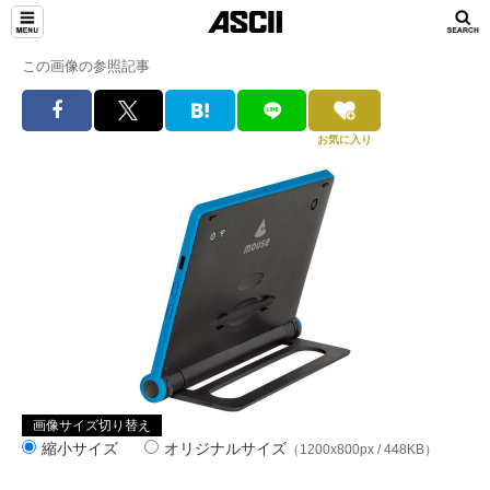
この画像の参照記事
お気に入り
画像サイズ切り替え
縮小サイズ
オリジナルサイズ
（1200x800px / 448KB）