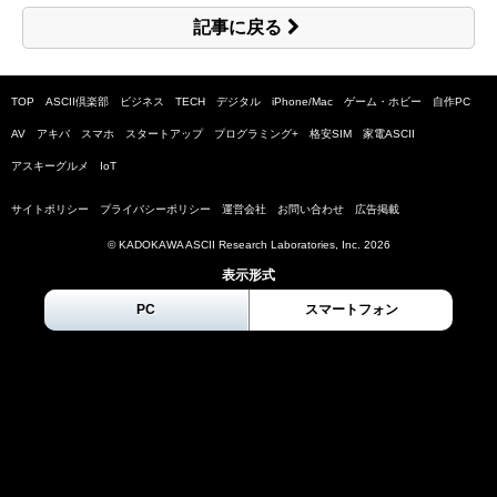
記事に戻る
TOP
ASCII倶楽部
ビジネス
TECH
デジタル
iPhone/Mac
ゲーム・ホビー
自作PC
AV
アキバ
スマホ
スタートアップ
プログラミング+
格安SIM
家電ASCII
アスキーグルメ
IoT
サイトポリシー
プライバシーポリシー
運営会社
お問い合わせ
広告掲載
© KADOKAWA ASCII Research Laboratories, Inc.
2026
表示形式
PC
スマートフォン