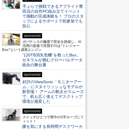
手ぶらで挑戦できるアプライド豊
田店の自作PC組み立てイベント
で感動の完成体験を！ プロのスタ
ッフによるサポートで初参加でも
安心
sponsored
ガバナンスの徹底で安全を担保し、AI
活用の促進で目指すのは“トレジャー
Box”という成長エンジン
“120TB消失危機”を救ったBox。
ゼネラルが挑むグローバルデータ
統合の舞台裏
sponsored
好評のViewSonic「モニターアー
ム」にスタイリッシュなモデルが
新登場！ アームの動きがスムーズ
で、机も広く使えてデスクトップ
環境が激変した
sponsored
スイッチひとつで背中のS字カーブにフ
ィット！
腰を気にする長時間デスクワーカ