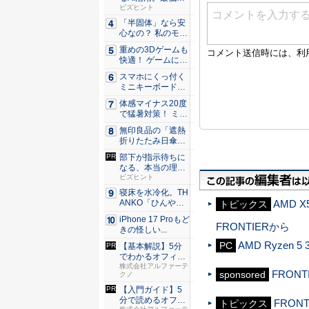
やるべ...
ビズヒント
「半固体」なら安
心なの？ 私のモバ
イルバ...
重めの3Dゲームも
快適！ ゲームに強
いH...
スマホにくっ付く
ミニキーボード！
触ってわ...
体感マイナス20度
で猛暑対策！ ミズ
ノの...
無印良品の「遮熱
折りたたみ日傘」
約160...
部下が指示待ちに
なる、本当の理
由。23年...
ビズヒント
寝床を水冷化。TH
ANKO「ひんやり
AMD 
トピックス
水流...
iPhone 17 Proもど
FRONTIERから
きの怪しい...
AMD Ryzen
PC
【基本解説】5分
でわかるオフィス
セキュリ...
株式会社アルファーテ
FRON
sponsored
クノ
【入門ガイド】5
分で読めるオフィ
FRO
トピックス