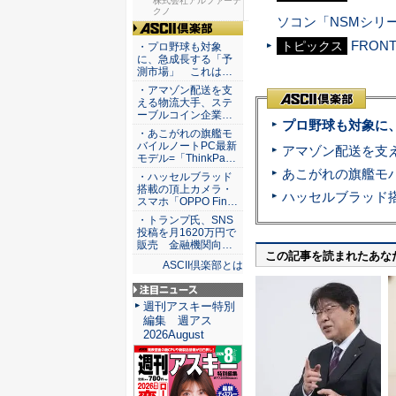
スのセキ...
株式会社アルファーテ
クノ
ソコン「NSMシリ
ASCII倶楽部
FRON
トピックス
・プロ野球も対象
に、急成長する「予
測市場」 これは…
・アマゾン配送を支
える物流大手、ステ
ーブルコイン企業…
プロ野球も対象に
・あこがれの旗艦モ
バイルノートPC最新
モデル=「ThinkPa…
・ハッセルブラッド
搭載の頂上カメラ・
スマホ「OPPO Fin…
・トランプ氏、SNS
投稿を月1620万円で
販売 金融機関向…
この記事を読まれたあな
ASCII倶楽部とは
注目ニュース
週刊アスキー特別
編集 週アス
2026August