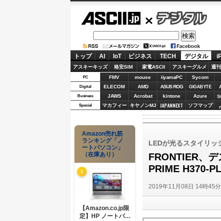
ASCII.jp
デジタル
トップ
AI
IoT
ビジネス
TECH
デジタル
i
アスキーキッズ
格安SIM
家電ASCII
アスキーグルメ
週刊
FMV
mouse
iiyamaPC
Sycom
PC
ELECOM
AMD
ASUS ROG
Digital
GIGABYTE
JAWS
Acrobat
kintone
Azure
Business
S
JAPANNEXT
マカフィー
キヤノンMJ
ソフマップ
Special
Amazon売れ筋
ランキング「ノ
LEDが光るスタイリ
ートパソコン」
（在庫あり）
FRONTIER
PRIME H370
1
2019年11月08日 14時45
【Amazon.co.jp限
定】HP ノートパソ