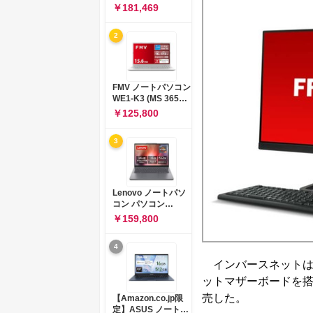
コン 15-fd 15.6イン
￥181,469
チ インテル Core 5
120U メモリ16GB
2
SSD512GB
Windows 11
Microsoft Office
2024搭載 WPS
Office搭載 カメラシ
FMV ノートパソコン
ャッター 指紋認証 薄
WE1-K3 (MS 365
型 Copilotキー搭載
Personal/Copilotキ
￥125,800
ナチュラルシルバー
ー搭載/Win 11/15.6
(BJ0M5PA-AAAI)
型/Core
3
i5/16GB/SSD
512GB/ホワイト)
FMVWK3E15W_AZ
Lenovo ノートパソ
コン パソコン
IdeaPad Slim 3 14.0
￥159,800
インチ AMD
Ryzen™ 5 8640HS
4
メモリ16GB
SSD512GB
インバースネットは11
Microsoft 365 試用
ットマザーボードを搭
版 Windows11 バッ
テリー駆動12.6時間
売した。
【Amazon.co.jp限
重量1.39kg ルナグレ
定】ASUS ノートパ