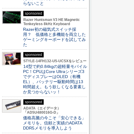
らないこと
sponsored
Razer Huntsman V3 HE Magnetic
Tenkeyless 8kHz Keyboard
Razer初の磁気式スイッチ採
用？ 低価格と多機能を両立した
ゲーミングキーボードを試してみ
た
sponsored
STYLE-14FH132-U5-UCSXをレビュー
14型で約0.84kgの超軽量モバイル
PC！CPUはCore Ultraシリーズ3
でディスプレーはOLED（有機
EL）、バッテリー駆動時間は13
時間超え。もう欲しくなる要素し
か見つからないッ！
sponsored
ADATA（エイデータ）
「AD5U480016G-D」
価格高騰の今こそ「安心できる」
メモリを。信頼と実績のADATA
DDR5メモリを導入しよう