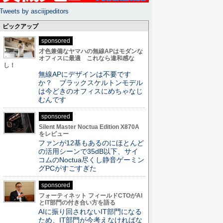
Tweets by asciijpeditors
ピックアップ
sponsored
才色兼備なヤマハの無線APはモダンな
オフィスに最適 これなら違和感な
し！
無線APにデザインは不要です
か？ ブラックスケルトンモデル
は今どきのオフィスにめちゃなじ
むんです
sponsored
Silent Master Noctua Edition X870A
をレビュー
ファンが12基もあるのにほとんど
の活用シーンで35dB以下、サイ
コムのNoctua尽くし静音ゲーミン
グPCがすごすぎた
sponsored
フォーティネット フィールドCTOがAI
とIT部門の付き合い方を語る
AIに振り回されないIT部門になる
ため、IT部門が今考えなければな