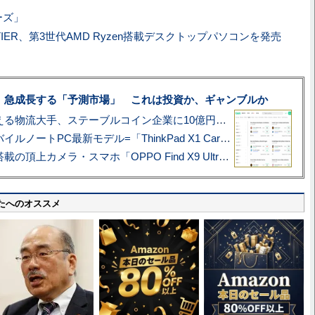
ーズ」
TIER、第3世代AMD Ryzen搭載デスクトップパソコンを発売
、急成長する「予測市場」 これは投資か、ギャンブルか
アマゾン配送を支える物流大手、ステーブルコイン企業に10億円投資のワケ
あこがれの旗艦モバイルノートPC最新モデル=「ThinkPad X1 Carbon Gen 14 Aura Edition」実機レビュー
ハッセルブラッド搭載の頂上カメラ・スマホ「OPPO Find X9 Ultra」実写レビュー=プロが本気で徹底撮影しました!!
たへのオススメ