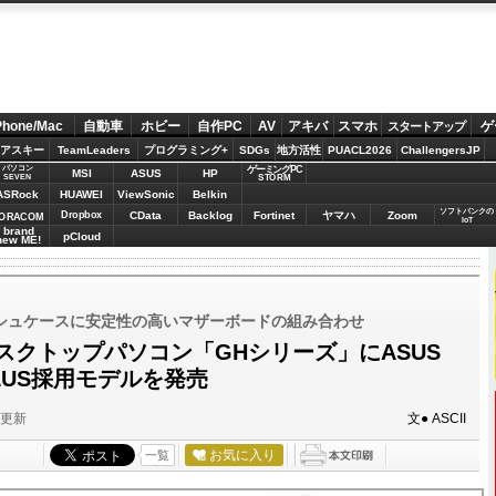
Phone/Mac
自動車
ホビー
自作PC
AV
アキバ
スマホ
ゲ
スタートアップ
アスキー
TeamLeaders
プログラミング+
SDGs
地方活性
PUACL2026
ChallengersJP
パソコン
ゲーミングPC
MSI
ASUS
HP
STORM
SEVEN
ASRock
HUAWEI
ViewSonic
Belkin
ソフトバンクの
Dropbox
CData
Backlog
Fortinet
ヤマハ
Zoom
ORACOM
IoT
brand
pCloud
new ME!
ッシュケースに安定性の高いマザーボードの組み合わせ
、デスクトップパソコン「GHシリーズ」にASUS
-PLUS採用モデルを発売
分更新
文● ASCII
お気に入り
一覧