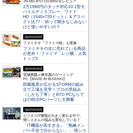
JN-MD-IPST101WHDをレビュー
2万1980円のタッチ対応10.1型モ
バイルディスプレー、ワイド
HD（1540×720ドット）＆アスペ
クト比77：36って聞きなじみない
けど使いやすいの？
sponsored
ファミチキ「ファミマ味」も実食
ファミチキの次に売れている商品
が意外！ ファミマ「レジ横」人気
トップ3
sponsored
茨城県龍ヶ崎市産のゲーミング
PC【MADE IN IBARAKI】
田園風景が広がるSTORMの組み
立て工場を見学！プロの早組み
（しかも丁寧）とBTO PCならで
はの特注PCパーツに大興奮
sponsored
ビジネスIT環境が大きく変わる中で、
情シスさんの悩みも変化している？
「IT機器が高すぎる」「熟練メン
バー不在で分からない」… 情シス