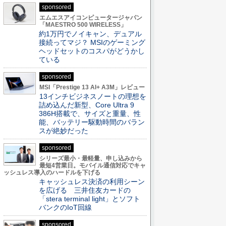
sponsored
エムエスアイコンピュータージャパン
「MAESTRO 500 WIRELESS」
約1万円でノイキャン、デュアル
接続ってマジ？ MSIのゲーミング
ヘッドセットのコスパがどうかし
ている
sponsored
MSI「Prestige 13 AI+ A3M」レビュー
13インチビジネスノートの理想を
詰め込んだ新型、Core Ultra 9
386H搭載で、サイズと重量、性
能、バッテリー駆動時間のバラン
スが絶妙だった
sponsored
シリーズ最小・最軽量、申し込みから
最短4営業日。モバイル通信対応でキャ
ッシュレス導入のハードルを下げる
キャッシュレス決済の利用シーン
を広げる 三井住友カードの
「stera terminal light」とソフト
バンクのIoT回線
sponsored