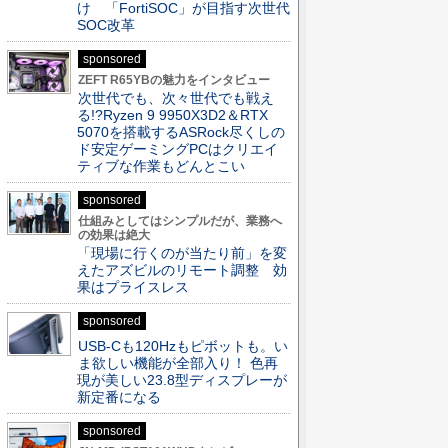
け 「FortiSOC」が目指す次世代
SOC改革
sponsored
ZEFT R65YBの魅力をインタビュー
次世代でも、次々世代でも戦え
る!?Ryzen 9 9950X3D2＆RTX
5070を搭載するASRock尽くしの
ド安定ゲーミングPCはクリエイ
ティブな作業もどんとこい
sponsored
仕組みとしてはシンプルだが、業務へ
の効果は絶大
「現場に行くのが当たり前」を変
えたアズビルのリモート調整 効
果はプライスレス
sponsored
USB-Cも120Hzもピボットも。い
ま欲しい機能が全部入り！ 色再
現が美しい23.8型ディスプレーが
新定番になる
sponsored