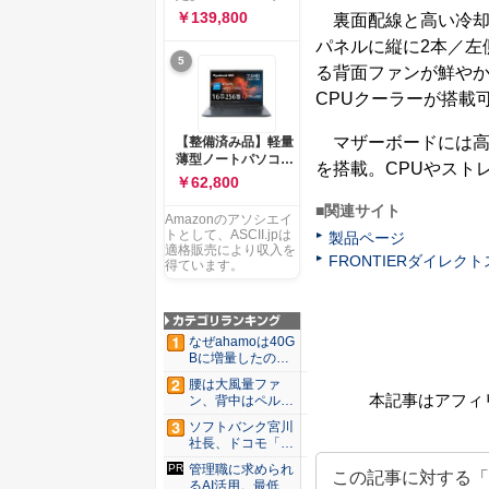
ー 83K9003JJP ノー
ソコン Vivobook 15
￥139,800
裏面配線と高い冷却性能の
トPC
M1502NAQ 15.6イ
パネルに縦に2本／左
ンチ AMD Ryzen 7
5
170 メモリ16GB
る背面ファンが鮮やか
SSD 512GB
CPUクーラーが搭載
Microsoft 365
Personal (24か月版)
搭載 Windows 11 重
マザーボードには高性能
【整備済み品】軽量
量1.7kg Wi-Fi 6E ク
薄型ノートパソコン
を搭載。CPUやスト
ワイエットブルー
dynabook G83 ■
￥62,800
M1502NAQ-
13.3型
R7165BUWS
■関連サイト
FHD(1920x1080) -
Amazonのアソシエイ
高性能第11世代Core
トとして、ASCII.jpは
製品ページ
i5-1135G7 - メモリ
適格販売により収入を
FRONTIERダイレク
16GB - SSD 256GB
得ています。
- Webカメラ -
WiFi&Bluetooth -
USB Type-C - MS
Office 2021 - Win11
なぜahamoは40G
搭載
Bに増量したの
か ...
腰は大風量ファ
本記事はアフィ
ン、背中はペルチ
ェ冷却。ダ...
ソフトバンク宮川
社長、ドコモ「ah
amo...
管理職に求められ
るAI活用。最低限