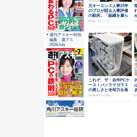
元キーエンス人事25年
のプロが語る人事評価
の勘所。「組織を腐ら
せるNG評価」とは...
PR(ビズヒント)
P
週刊アスキー特別
編集 週アス
2026July
これぞ、ザ・自作PCケ
ース！パノラマガラス
の美しさと冷却力を高
めたNZXTピラー...
2026年7月15日
2