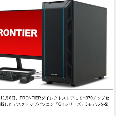
月8日、FRONTIERダイレクトストアにてH370チップセ
載したデスクトップパソコン「GHシリーズ」3モデルを発