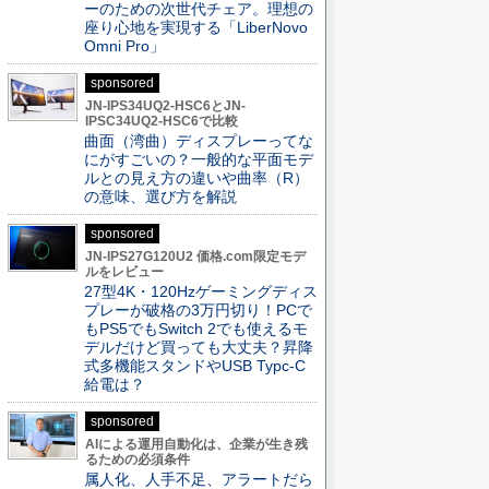
ーのための次世代チェア。理想の
座り心地を実現する「LiberNovo
Omni Pro」
sponsored
JN-IPS34UQ2-HSC6とJN-
IPSC34UQ2-HSC6で比較
曲面（湾曲）ディスプレーってな
にがすごいの？一般的な平面モデ
ルとの見え方の違いや曲率（R）
の意味、選び方を解説
sponsored
JN-IPS27G120U2 価格.com限定モデ
ルをレビュー
27型4K・120Hzゲーミングディス
プレーが破格の3万円切り！PCで
もPS5でもSwitch 2でも使えるモ
デルだけど買っても大丈夫？昇降
式多機能スタンドやUSB Typc-C
給電は？
sponsored
AIによる運用自動化は、企業が生き残
るための必須条件
属人化、人手不足、アラートだら