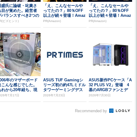
稲盛氏に論破・叱責さ
「え、こんなセールや
「え、こんなセールや
れ目が覚めた。経営者
ってたの？」80％OFF
ってたの？」80％OFF
がバランスすべき2つの
以上が続々登場！Amaz
以上が続々登場！Amaz
背反
onの本気が...
onの本気が...
R(ビズヒント)
PR(Amazon)
PR(Amazon)
2006年のマザーボード
ASUS TUF Gamingシ
ASUS新作PCケース「A
はこんな感じでした。
リーズ初の約47Lミドル
32 PLUS V2」登場 4
あれから20年経ち、現
タワーゲーミングデス
基のARGBファンとデ
代のスペックを...
クト...
ュ...
026年7月17日
2026年7月23日
2026年7月30日
Recommended by