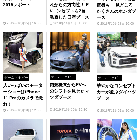
2019レポート
れからの方向性！ E
電機も！ 見どころ
Vコンセプトを2台
たくさんのホンダブ
発表した日産ブース
ース
2019年10月25日 16:00
2019年10月28日 10:00
2019年10月28日 16:00
ゲーム・ホビー
ゲーム・ホビー
ゲーム・ホビー
内燃機関からEVへ
人いっぱいのモータ
華やかなコンセプト
のシフトを見せたマ
ーショーはiPhone
カーが並ぶダイハツ
ツダブース
11 Proのカメラで撮
ブース
れ！
2019年10月30日 16:30
2019年10月30日 12:00
2019年11月01日 10:00