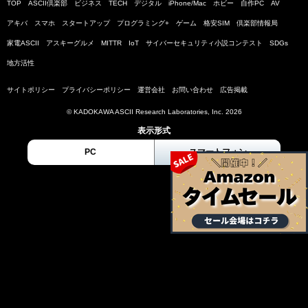
TOP
ASCII倶楽部
ビジネス
TECH
デジタル
iPhone/Mac
ホビー
自作PC
AV
アキバ
スマホ
スタートアップ
プログラミング+
ゲーム
格安SIM
倶楽部情報局
家電ASCII
アスキーグルメ
MITTR
IoT
サイバーセキュリティ小説コンテスト
SDGs
地方活性
サイトポリシー
プライバシーポリシー
運営会社
お問い合わせ
広告掲載
© KADOKAWA ASCII Research Laboratories, Inc. 2026
表示形式
PC
スマートフォン