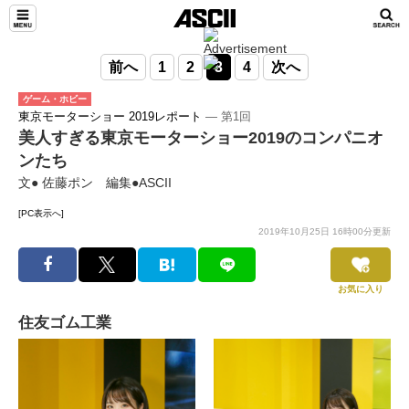
前へ
1
2
3
4
次へ
ゲーム・ホビー
東京モーターショー 2019レポート
― 第1回
美人すぎる東京モーターショー2019のコンパニオ
ンたち
文● 佐藤ポン 編集●ASCII
[PC表示へ]
2019年10月25日 16時00分更新
お気に入り
住友ゴム工業