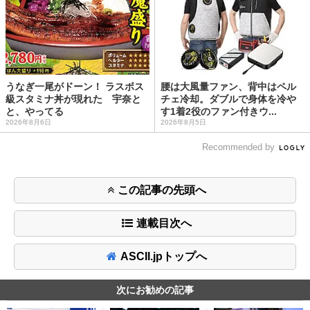
うなぎ一尾がドーン！ ラスボス
腰は大風量ファン、背中はペル
級スタミナ丼が現れた 宇奈と
チェ冷却。ダブルで身体を冷や
と、やってる
す1着2役のファン付きウ...
2026年8月6日
2026年8月5日
Recommended by
この記事の先頭へ
連載目次へ
ASCII.jpトップへ
次にお勧めの記事