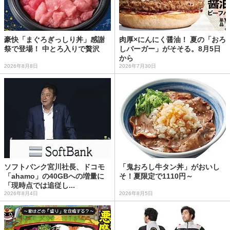
豪快「まぐろぎっしり丼」感謝
肉厚×にんにく醤油！ 夏の「おろ
祭で登場！ 中とろ入りで贅沢
しバーガー」がそそる。8月5日
から
2026年8月8日
2026年7月30日
ソフトバンク宮川社長、ドコモ
「鬼おろし牛タン丼」がおいし
「ahamo」の40GBへの増量に
そ！夏限定で1110円～
「現時点では追従し...
2026年8月4日
2026年8月5日