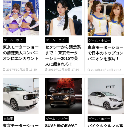
ゲーム・ホビー
ゲーム・ホビー
ゲーム・ホビー
東京モーターショー
セクシーから清楚系
東京モーターショー
の清楚美人コンパニ
まで！ 東京モータ
で日本のトップコン
オンにエンカウント
ーショー2015で美
パニオンを激写！
人に癒されろ！
2017年10月26日 15:30
2015年10月30日 17:30
2013年11月23日 23:15
自動車
ゲーム・ホビー
ゲーム・ホビー
東京モーターショー
SUVと軽のEVがこ
バイクもクルマも蓄