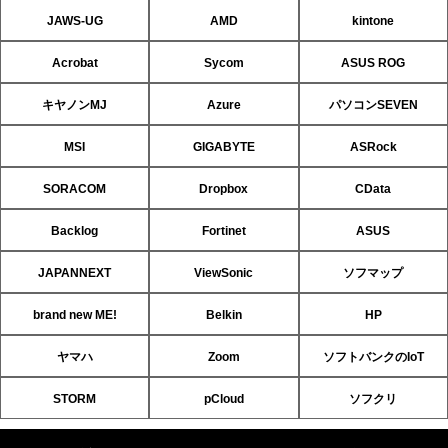
JAWS-UG
AMD
kintone
Acrobat
Sycom
ASUS ROG
キヤノンMJ
Azure
パソコンSEVEN
MSI
GIGABYTE
ASRock
SORACOM
Dropbox
CData
Backlog
Fortinet
ASUS
JAPANNEXT
ViewSonic
ソフマップ
brand new ME!
Belkin
HP
ヤマハ
Zoom
ソフトバンクのIoT
STORM
pCloud
ソフクリ