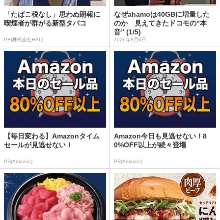
「たばこ税なし」思わぬ朗報に
なぜahamoは40GBに増量した
喫煙者が群がる新型タバコ
のか 見えてきたドコモの“本
音” (1/5)
PR(株式会社HAL)
2026年8月6日
【毎日変わる】Amazonタイム
Amazon今日も見逃せない！8
セールが見逃せない！
0%OFF以上が続々登場
PR(Amazon)
PR(Amazon)