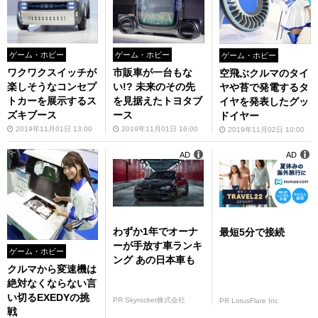
ゲーム・ホビー
ゲーム・ホビー
ゲーム・ホビー
ワクワクスイッチが
市販車が一台もな
空飛ぶクルマのタイ
楽しそうなコンセプ
い!? 未来のその先
ヤや苔で発電するタ
トカーを展示するス
を見据えたトヨタブ
イヤを発表したグッ
ズキブース
ース
ドイヤー
2019年11月01日 13:00
2019年11月01日 16:00
2019年11月02日 10:00
AD
AD
わずか1年でオーナ
最短5分で接続
ーが手放す車ランキ
ゲーム・ホビー
ング あの日本車も
クルマから変速機は
絶対なくならない言
い切るEXEDYの挑
PR Skyrocket株式会社
PR LotusFlare Inc
戦