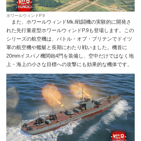
ホワールウィンドP.9
また、ホワールウィンドMk.I戦闘機の実験的に開発さ
れた先行量産型ホワールウィンドP.9も登場します。この
シリーズの航空機は、バトル・オブ・ブリテンでドイツ
軍の航空機や艦艇と長期にわたり戦いました。機首に
20mmイスパノ機関砲4門を装備し、空中だけではなく地
上・海上の小さな目標への攻撃にも効果的な機体です。