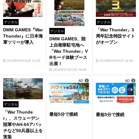
デジタル
デジタル
DMM GAMES『War
「War Thunder」3
デジタル
Thunder』に日本海
周年記念特設サイト
DMM GAMES、陸
軍ツリーが導入
がオープン
上自衛隊駐屯地へ
「War Thunder」V
Rモード体験ブース
2019年05月31日 15:30
2019年08月02日 18:50
出展！
2019年07月12日 19:40
AD
AD
デジタル
「War Thunde
最短5分で接続
最短5分で接続
r」、スウェーデン
陸軍やAH-64アパッ
チなど50兵器以上を
実装