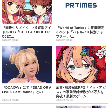
『同級生リメイク』×放置型アイ
『World of Tanks』に期間限定
ドルRPG『STELLAR IDOL PR
イベント「バトルパス特別チャ
OJEC...
プター：F...
2026年5月18日
2026年7月13日
『DOAXVV』にて『DEAD OR A
放置×深淵探索RPG『ドットアビ
LIVE 6 Last Round』との...
ス』の事前登録者数が45万人を
突破！最新のゲーム...
2026年5月28日
2026年5月21日