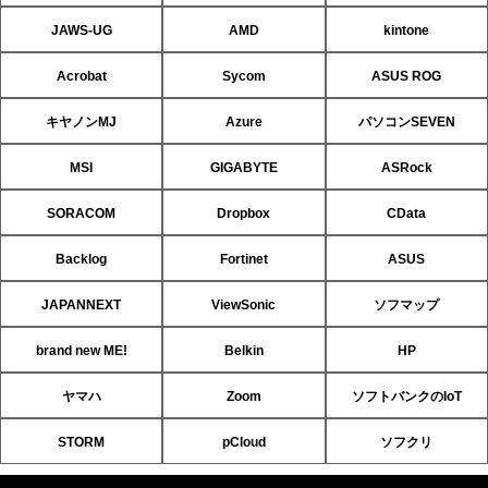
JAWS-UG
AMD
kintone
Acrobat
Sycom
ASUS ROG
キヤノンMJ
Azure
パソコンSEVEN
MSI
GIGABYTE
ASRock
SORACOM
Dropbox
CData
Backlog
Fortinet
ASUS
JAPANNEXT
ViewSonic
ソフマップ
brand new ME!
Belkin
HP
ヤマハ
Zoom
ソフトバンクのIoT
STORM
pCloud
ソフクリ