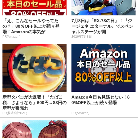
「え、こんなセールやってた
7月8日は「RX-78の日」！『ジ
の？」80％OFF以上が続々登
ージェネ エターナル』でスペシ
場！Amazonの本気が...
ャルステージが開...
PR(Amazon)
2026年7月8日
新型タバコが大反響！「たばこ
Amazon今日も見逃せない！8
税、さようなら」600円→83円の
0%OFF以上が続々登場
新型が爆売れ
PR(株式会社HAL)
PR(Amazon)