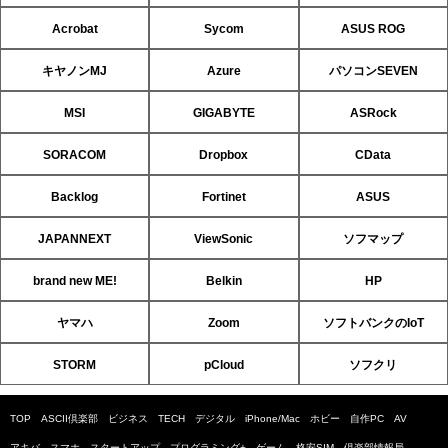
Acrobat
Sycom
ASUS ROG
キヤノンMJ
Azure
パソコンSEVEN
MSI
GIGABYTE
ASRock
SORACOM
Dropbox
CData
Backlog
Fortinet
ASUS
JAPANNEXT
ViewSonic
ソフマップ
brand new ME!
Belkin
HP
ヤマハ
Zoom
ソフトバンクのIoT
STORM
pCloud
ソフクリ
TOP
ASCII倶楽部
ビジネス
TECH
デジタル
iPhone/Mac
ホビー
自作PC
AV
アキバ
スマホ
スタートアップ
プログラミング+
ゲーム
格安SIM
倶楽部情報局