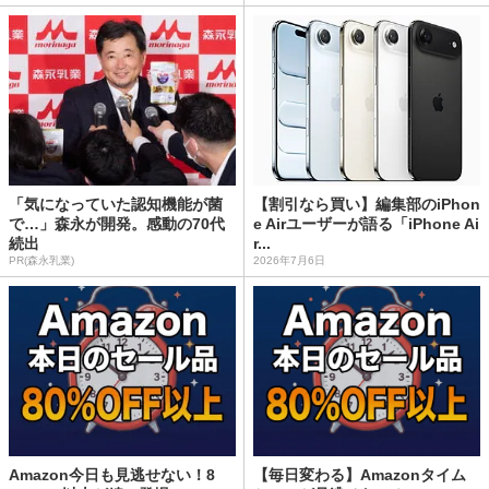
「気になっていた認知機能が菌
【割引なら買い】編集部のiPhon
で…」森永が開発。感動の70代
e Airユーザーが語る「iPhone Ai
続出
r...
PR(森永乳業)
2026年7月6日
Amazon今日も見逃せない！8
【毎日変わる】Amazonタイム