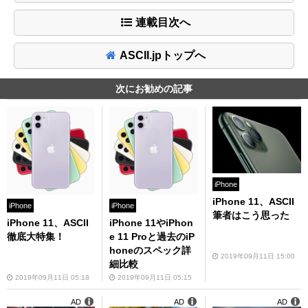
連載目次へ
ASCII.jpトップへ
次にお勧めの記事
iPhone
iPhone 11、ASCII
iPhone
iPhone
筆者はこう思った
iPhone 11、ASCII
iPhone 11やiPhon
徹底大特集！
e 11 Proと過去のiP
honeのスペック詳
2019年09月11日 15:00
細比較
2019年09月11日 05:18
2019年09月11日 05:15
AD
AD
AD