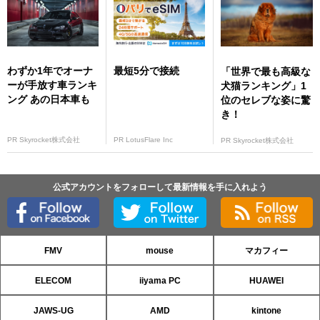
わずか1年でオーナ
最短5分で接続
「世界で最も高級な
ーが手放す車ランキ
犬猫ランキング」1
ング あの日本車も
位のセレブな姿に驚
き！
PR Skyrocket株式会社
PR LotusFlare Inc
PR Skyrocket株式会社
公式アカウントをフォローして最新情報を手に入れよう
FMV
mouse
マカフィー
ELECOM
iiyama PC
HUAWEI
JAWS-UG
AMD
kintone