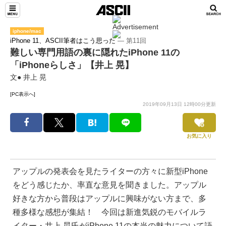
iphone/mac
iPhone 11、ASCII筆者はこう思った
― 第11回
難しい専門用語の裏に隠れたiPhone 11の
「iPhoneらしさ」【井上 晃】
文● 井上 晃
[PC表示へ]
2019年09月13日 12時00分更新
お気に入り
アップルの発表会を見たライターの方々に新型iPhone
をどう感じたか、率直な意見を聞きました。アップル
好きな方から普段はアップルに興味がない方まで、多
種多様な感想が集結！ 今回は新進気鋭のモバイルラ
イター・井上 晃氏がiPhone 11の本当の魅力について語