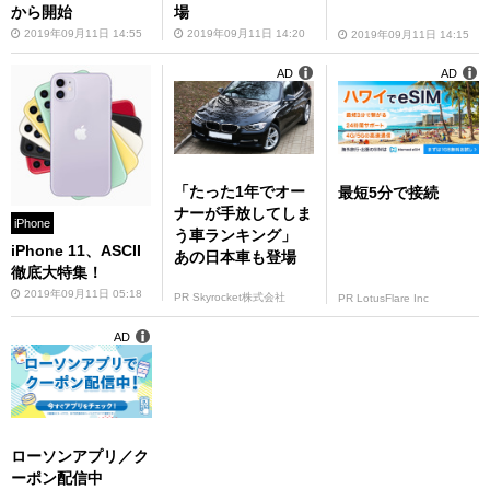
から開始
場
2019年09月11日 14:55
2019年09月11日 14:20
2019年09月11日 14:15
AD
AD
「たった1年でオー
最短5分で接続
ナーが手放してしま
iPhone
う車ランキング」
iPhone 11、ASCII
あの日本車も登場
徹底大特集！
2019年09月11日 05:18
PR Skyrocket株式会社
PR LotusFlare Inc
AD
ローソンアプリ／ク
ーポン配信中