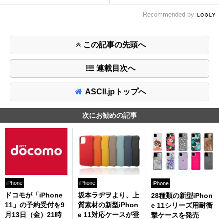
Recommended by
この記事の先頭へ
連載目次へ
ASCII.jpトップへ
次にお勧めの記事
iPhone
iPhone
iPhone
ドコモが「iPhone
坂本ラヂヲより、上
28種類の新型iPhon
11」の予約受付を9
質素材の新型iPhon
e 11シリーズ用耐衝
月13日（金）21時
e 11対応ケースが登
撃ケースを発売