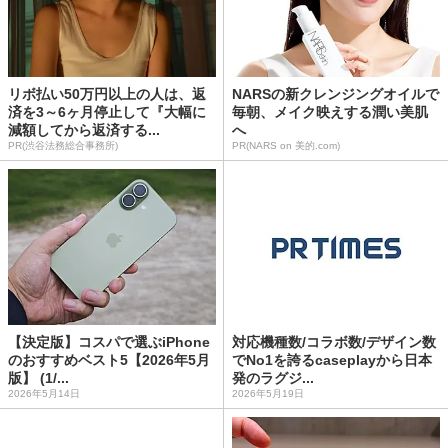
リボ払い50万円以上の人は、返
NARSの新クレンジングオイルで
済を3～6ヶ月停止して『大幅に
毎朝、メイク映えする潤い美肌
減額してから返済する...
へ
PR(渋谷法務総合事務所)
PR(NARS on 美的.com)
【決定版】コスパで選ぶiPhone
対応機種数/コラボ数/デザイン数
のおすすめベスト5【2026年5月
でNo1を誇るcaseplayから日本
版】 (1/...
発のラグジ...
2026年5月14日
2026年5月19日