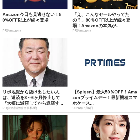
Amazon今日も見逃せない！8
「え、こんなセールやってた
0%OFF以上が続々登場
の？」80％OFF以上が続々登
場！Amazonの本気が...
PR(Amazon)
PR(Amazon)
リボ地獄から抜け出したい人
【Spigen】最大50％OFF！Ama
は、返済を3～6ヶ月停止して
zonプライムデー！最新機種スマ
『大幅に減額してから返済す...
ホケース...
PR(渋谷法務総合事務所)
2026年7月6日