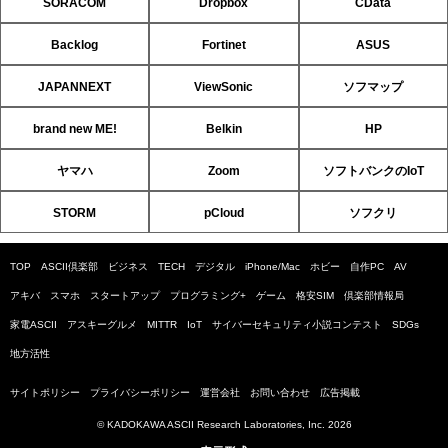
SORACOM
Dropbox
CData
Backlog
Fortinet
ASUS
JAPANNEXT
ViewSonic
ソフマップ
brand new ME!
Belkin
HP
ヤマハ
Zoom
ソフトバンクのIoT
STORM
pCloud
ソフクリ
TOP
ASCII倶楽部
ビジネス
TECH
デジタル
iPhone/Mac
ホビー
自作PC
AV
アキバ
スマホ
スタートアップ
プログラミング+
ゲーム
格安SIM
倶楽部情報局
家電ASCII
アスキーグルメ
MITTR
IoT
サイバーセキュリティ小説コンテスト
SDGs
地方活性
サイトポリシー
プライバシーポリシー
運営会社
お問い合わせ
広告掲載
© KADOKAWA ASCII Research Laboratories, Inc. 2026