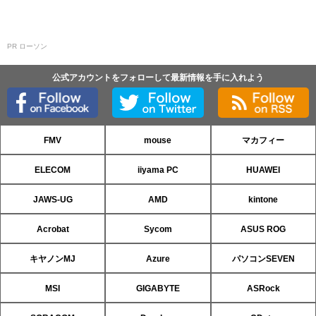
PR ローソン
公式アカウントをフォローして最新情報を手に入れよう
FMV
mouse
マカフィー
ELECOM
iiyama PC
HUAWEI
JAWS-UG
AMD
kintone
Acrobat
Sycom
ASUS ROG
キヤノンMJ
Azure
パソコンSEVEN
MSI
GIGABYTE
ASRock