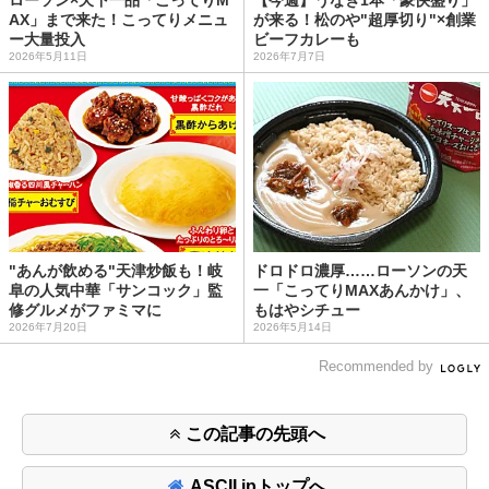
ローソン×天下一品「こってりM
【今週】うなぎ1本「豪快盛り」
AX」まで来た！こってりメニュ
が来る！松のや"超厚切り"×創業
ー大量投入
ビーフカレーも
2026年5月11日
2026年7月7日
"あんが飲める"天津炒飯も！岐
ドロドロ濃厚……ローソンの天
阜の人気中華「サンコック」監
一「こってりMAXあんかけ」、
修グルメがファミマに
もはやシチュー
2026年7月20日
2026年5月14日
Recommended by
この記事の先頭へ
ASCII.jpトップへ