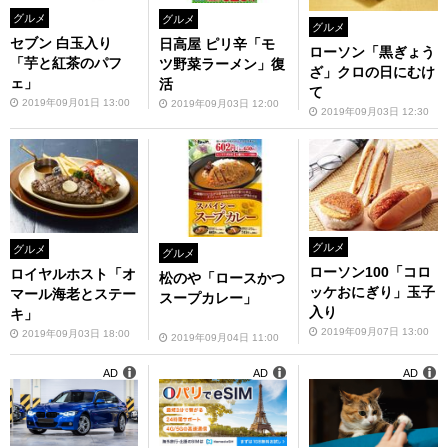
グルメ
グルメ
グルメ
セブン 白玉入り
日高屋 ピリ辛「モ
ローソン「黒ぎょう
「芋と紅茶のパフ
ツ野菜ラーメン」復
ざ」クロの日にむけ
ェ」
活
て
2019年09月01日 13:00
2019年09月03日 12:00
2019年09月03日 12:30
グルメ
グルメ
グルメ
ローソン100「コロ
ロイヤルホスト「オ
松のや「ロースかつ
ッケおにぎり」玉子
マール海老とステー
スープカレー」
入り
キ」
2019年09月07日 13:00
2019年09月03日 18:00
2019年09月04日 11:00
AD
AD
AD