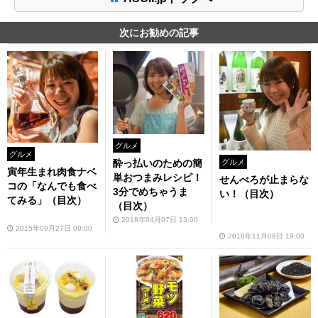
次にお勧めの記事
グルメ
グルメ
酔っ払いのための簡
グルメ
寅年生まれ肉食ナベ
単おつまみレシピ！
せんべろが止まらな
コの「なんでも食べ
3分でめちゃうま
い！（目次）
てみる」（目次）
（目次）
2018年04月07日 13:00
2015年09月27日 09:00
2018年11月09日 19:00