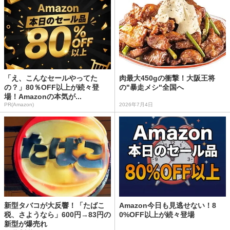
「え、こんなセールやってた
肉最大450gの衝撃！大阪王将
の？」80％OFF以上が続々登
の"暴走メシ"全国へ
場！Amazonの本気が...
PR(Amazon)
2026年7月4日
新型タバコが大反響！「たばこ
Amazon今日も見逃せない！8
税、さようなら」600円→83円の
0%OFF以上が続々登場
新型が爆売れ