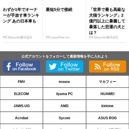
わずか1年でオーナ
最短5分で接続
「世界で最も高級な
ーが手放す車ランキ
犬猫ランキング」2
ング あの日本車も
億円以上に暴騰して
暴落した悲運の犬と
は？
PR Skyrocket株式会社
PR LotusFlare Inc
PR Skyrocket株式会社
公式アカウントをフォローして最新情報を手に入れよう
FMV
mouse
マカフィー
ELECOM
iiyama PC
HUAWEI
JAWS-UG
AMD
kintone
Acrobat
Sycom
ASUS ROG