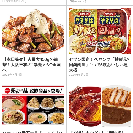
PR(株式会社HAL)
PR(Amazon)
【本日発売】肉最大450gの衝
セブン限定！ペヤング「炒飯風×
撃！大阪王将の"暴走メシ"全国
回鍋肉風」1つで3度おいしい超
へ
大盛
2026年7月7日
2026年6月3日