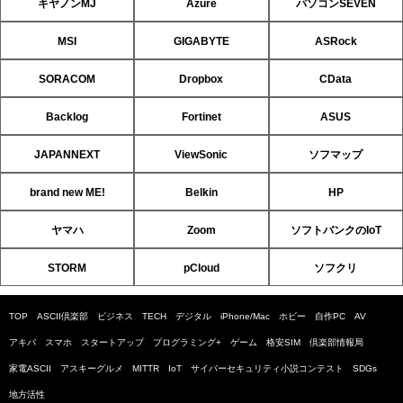
キヤノンMJ
Azure
パソコンSEVEN
MSI
GIGABYTE
ASRock
SORACOM
Dropbox
CData
Backlog
Fortinet
ASUS
JAPANNEXT
ViewSonic
ソフマップ
brand new ME!
Belkin
HP
ヤマハ
Zoom
ソフトバンクのIoT
STORM
pCloud
ソフクリ
TOP
ASCII倶楽部
ビジネス
TECH
デジタル
iPhone/Mac
ホビー
自作PC
AV
アキバ
スマホ
スタートアップ
プログラミング+
ゲーム
格安SIM
倶楽部情報局
家電ASCII
アスキーグルメ
MITTR
IoT
サイバーセキュリティ小説コンテスト
SDGs
地方活性