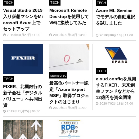
TECH
TECH
TECH
Visual Studio 2019
Microsoft Remote
Azure ML Service
入り仮想マシンをMi
Desktopを使用して
でモデルの自動選択
crosoft Azure上で
VMに接続してみた
を試しました
セットアップ
2019年08月27日 11:00
2019年09月03日 13:00
2019年09月10日 11:00
TECH
sponsored
cloud.configを展開
TECH
最高位パートナー認
するFIXER、未来創
FIXER、北國銀行の
定「Azure Expert
生ファンドなどから
新子会社「デジタル
MSP」取得プロジェ
12億円を資金調達
バリュー」へ共同出
クトのはじまり
2020年02月18日 07:00
資
2020年02月06日 11:00
2019年11月25日 06:30