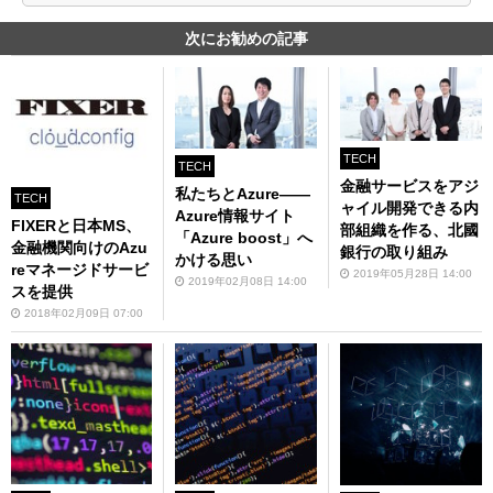
次にお勧めの記事
TECH
TECH
金融サービスをアジ
私たちとAzure――
TECH
ャイル開発できる内
Azure情報サイト
FIXERと日本MS、
部組織を作る、北國
「Azure boost」へ
金融機関向けのAzu
銀行の取り組み
かける思い
reマネージドサービ
2019年05月28日 14:00
2019年02月08日 14:00
スを提供
2018年02月09日 07:00