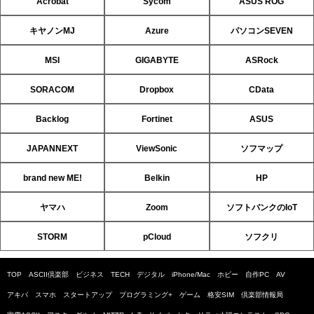
Acrobat
Sycom
ASUS ROG
キヤノンMJ
Azure
パソコンSEVEN
MSI
GIGABYTE
ASRock
SORACOM
Dropbox
CData
Backlog
Fortinet
ASUS
JAPANNEXT
ViewSonic
ソフマップ
brand new ME!
Belkin
HP
ヤマハ
Zoom
ソフトバンクのIoT
STORM
pCloud
ソフクリ
TOP
ASCII倶楽部
ビジネス
TECH
デジタル
iPhone/Mac
ホビー
自作PC
AV
アキバ
スマホ
スタートアップ
プログラミング+
ゲーム
格安SIM
倶楽部情報局