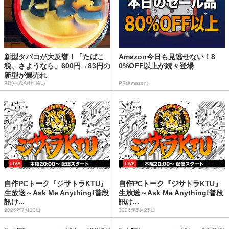
新型タバコが大反響！「たばこ
Amazon今日も見逃せない！8
税、さようなら」600円→83円の
0%OFF以上が続々登場
新型が爆売れ
PR(株式会社HAL)
PR(Amazon)
自作PCトーク『ジサトラKTU』
自作PCトーク『ジサトラKTU』
生放送～Ask Me Anything!普段
生放送～Ask Me Anything!普段
訊け...
訊け...
2026年7月13日
2026年5月25日