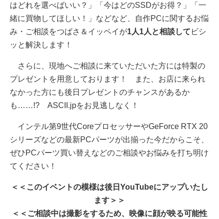
はどれを選べばいい？」「今はどのSSDがお得？」「一
緒に買物してほしい！」などなど、自作PCに関するお悩
み・ご相談をつばさ＆イッペイが
1人1人と相談して
ビシ
ッと解決します！
さらに、現地へご相談に来ていただいた方には特製の
プレゼントを用意しております！ また、お店に来られ
なかった方にも後日プレゼントのチャンスがあるか
も……!? ASCII.jpをお見逃しなく！
インテル第9世代CoreプロセッサーやGeForce RTX 20
シリーズなどの最新PCパーツが出揃った今だからこそ、
ぜひPCパーツ買い替えなどのご相談やお悩みを打ち明け
てください！
＜＜このイベントの模様は後日YouTubeにアップいたし
ます＞＞
＜＜ご相談中は撮影をするため、映像に顔が映る可能性