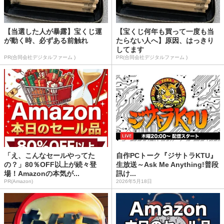
【当選した人が暴露】宝くじ運
【宝くじ何年も買って一度も当
が動く時、必ずある前触れ
たらない人へ】原因、はっきり
してます
PR(合同会社デジタルファーム )
PR(合同会社デジタルファーム )
「え、こんなセールやってた
自作PCトーク『ジサトラKTU』
の？」80％OFF以上が続々登
生放送～Ask Me Anything!普段
場！Amazonの本気が...
訊け...
PR(Amazon)
2026年5月18日