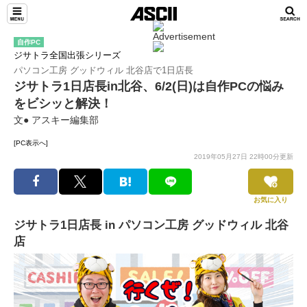
自作PC
ジサトラ全国出張シリーズ
パソコン工房 グッドウィル 北谷店で1日店長
ジサトラ1日店長in北谷、6/2(日)は自作PCの悩み
をビシッと解決！
文● アスキー編集部
[PC表示へ]
2019年05月27日 22時00分更新
お気に入り
ジサトラ1日店長 in パソコン工房 グッドウィル 北谷
店