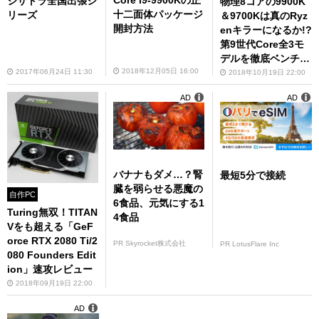
ジサトラ全国出張シ
物理8コアの9900K
十二面体パッケージ
リーズ
＆9700Kは真のRyz
開封方法
enキラーになるか!?
第9世代Core全3モ
デルを徹底ベンチマ
ーク
2018年12月05日 16:00
2017年06月24日 11:30
2018年10月19日 22:00
AD
AD
バナナもダメ…？腎
最短5分で接続
臓を弱らせる悪魔の
自作PC
6食品、元気にする1
Turing無双！TITAN
4食品
Vをも超える「GeF
orce RTX 2080 Ti/2
PR Skyrocket株式会社
PR LotusFlare Inc
080 Founders Edit
ion」速攻レビュー
2018年09月19日 22:00
AD