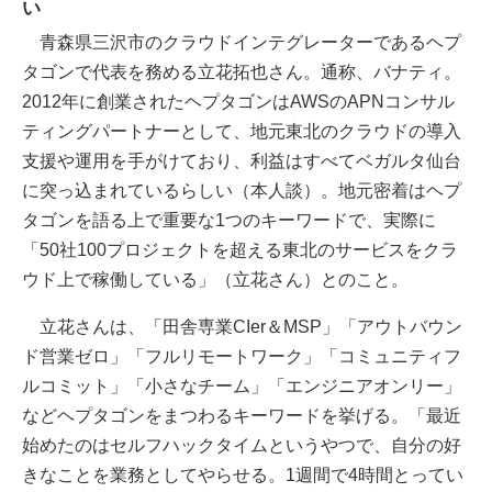
い
青森県三沢市のクラウドインテグレーターであるヘプ
タゴンで代表を務める立花拓也さん。通称、バナティ。
2012年に創業されたヘプタゴンはAWSのAPNコンサル
ティングパートナーとして、地元東北のクラウドの導入
支援や運用を手がけており、利益はすべてベガルタ仙台
に突っ込まれているらしい（本人談）。地元密着はヘプ
タゴンを語る上で重要な1つのキーワードで、実際に
「50社100プロジェクトを超える東北のサービスをクラ
ウド上で稼働している」（立花さん）とのこと。
立花さんは、「田舎専業CIer＆MSP」「アウトバウン
ド営業ゼロ」「フルリモートワーク」「コミュニティフ
ルコミット」「小さなチーム」「エンジニアオンリー」
などヘプタゴンをまつわるキーワードを挙げる。「最近
始めたのはセルフハックタイムというやつで、自分の好
きなことを業務としてやらせる。1週間で4時間とってい