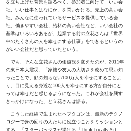
を立ち上げた背景を語るべく、参加者に向けて「いい会
社、いい仕事とはなにか」を問いかける。売上の高い会
社、みんなに使われているサービスを提供している会
社、働きやすい会社、給料の高い会社など、いい会社の
基準はいろいろあるが、起業する前の立花さんは「世界
中のたくさんの人を幸せにする仕事」をできるというの
がいい会社だと思っていたという。
でも、そんな立花さんの価値観を変えたのが、2011年
の東日本大震災。「家族や友人の大切さを改めて思い知
ったことで、顔の知らない100万人を幸せにすることよ
り、目に見える身近な100人を幸せにする方が自分にと
っては幸せだと感じるようになった。これが会社を興す
きっかけになった」と立花さんは語る。
こうした経緯で生まれたヘプタゴンは、最新のテクノ
ロジーで身の回りの人たちに役立つことをミッションと
する。「スターバックスが掲げる『Think Locally,Act