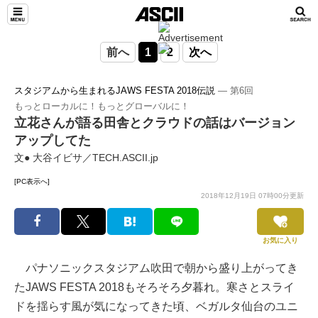
前へ
1
2
次へ
スタジアムから生まれるJAWS FESTA 2018伝説
― 第6回
もっとローカルに！もっとグローバルに！
立花さんが語る田舎とクラウドの話はバージョン
アップしてた
文● 大谷イビサ／TECH.ASCII.jp
[PC表示へ]
2018年12月19日 07時00分更新
お気に入り
パナソニックスタジアム吹田で朝から盛り上がってき
たJAWS FESTA 2018もそろそろ夕暮れ。寒さとスライ
ドを揺らす風が気になってきた頃、ベガルタ仙台のユニ