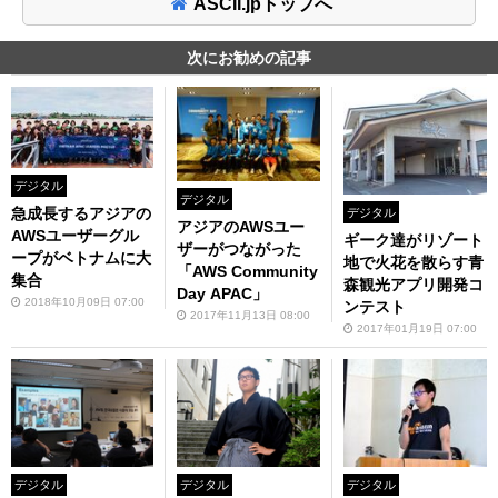
ASCII.jpトップへ
次にお勧めの記事
デジタル
デジタル
急成長するアジアの
デジタル
アジアのAWSユー
AWSユーザーグル
ギーク達がリゾート
ザーがつながった
ープがベトナムに大
地で火花を散らす青
「AWS Community
集合
森観光アプリ開発コ
Day APAC」
2018年10月09日 07:00
ンテスト
2017年11月13日 08:00
2017年01月19日 07:00
デジタル
デジタル
デジタル