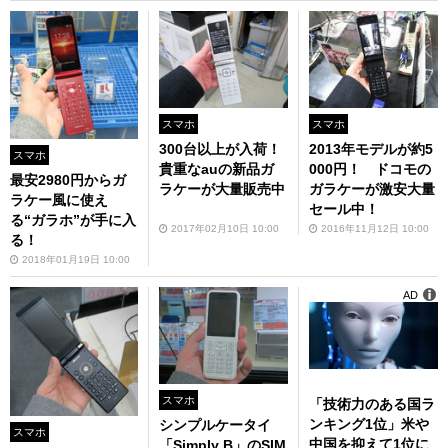
スマホ
スマホ
300台以上が入荷！
2013年モデルが約5
スマホ
貴重なauの新品ガ
000円！ ドコモの
最安2980円からガ
ラケーが大量販売中
ガラケーが激安大量
ラケー風に使え
セール中！
る“ガラホ”が手に入
2017年02月10日 10:00
2016年11月12日 10:00
る！
2018年01月19日 10:00
AD
スマホ
「技術力のある国ラ
ンキング1位」米や
シンプルケータイ
スマホ
中国を抑えて1位に
「Simply B」のSIM