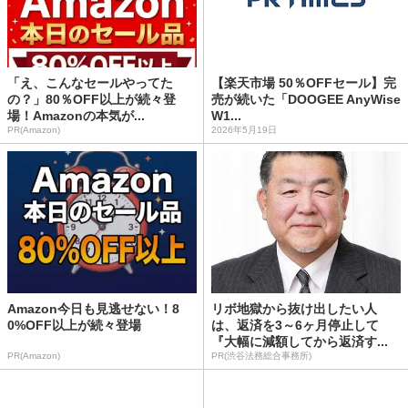
「え、こんなセールやってた
【楽天市場 50％OFFセール】完
の？」80％OFF以上が続々登
売が続いた「DOOGEE AnyWise
場！Amazonの本気が...
W1...
PR(Amazon)
2026年5月19日
Amazon今日も見逃せない！8
リボ地獄から抜け出したい人
0%OFF以上が続々登場
は、返済を3～6ヶ月停止して
『大幅に減額してから返済す...
PR(Amazon)
PR(渋谷法務総合事務所)