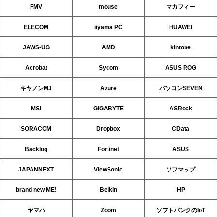
FMV
mouse
マカフィー
ELECOM
iiyama PC
HUAWEI
JAWS-UG
AMD
kintone
Acrobat
Sycom
ASUS ROG
キヤノンMJ
Azure
パソコンSEVEN
MSI
GIGABYTE
ASRock
SORACOM
Dropbox
CData
Backlog
Fortinet
ASUS
JAPANNEXT
ViewSonic
ソフマップ
brand new ME!
Belkin
HP
ヤマハ
Zoom
ソフトバンクのIoT