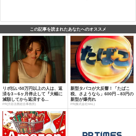
この記事を読まれたあなたへのオススメ
リボ払い50万円以上の人は、返
新型タバコが大反響！「たばこ
済を3～6ヶ月停止して『大幅に
税、さようなら」600円→83円の
減額してから返済する...
新型が爆売れ
PR(渋谷法務総合事務所)
PR(株式会社HAL)