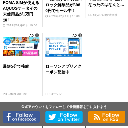
FOMA SIMが使える
なったのはなんと…
ロック解除品が698
AQUOSケータイの
0円でセール中！
未使用品が1万円
PR Skyrocket株式会社
2020年12月11日 10:00
強！
2019年02月01日 10:00
AD
AD
最短5分で接続
ローソンアプリ／ク
ーポン配信中
PR LotusFlare Inc
PR ローソン
公式アカウントをフォローして最新情報を手に入れよう