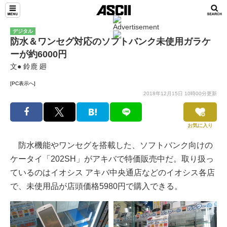
デジタル
防水＆ワンセグ対応のソフトバンク未使用ガラケ
ーが約6000円
文● 鈴鹿 廻
[PC表示へ]
2018年12月15日 10時00分更新
お気に入り
防水機能やワンセグを搭載した、ソフトバンク向けの
ケータイ「202SH」がアキバで特価販売中だ。取り扱っ
ているのはイオシス アキバ中央通店などのイオシス各店
で、未使用品が店頭価格5980円で購入できる。