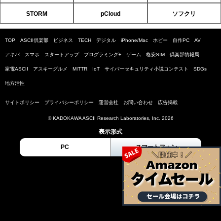
STORM
pCloud
ソフクリ
TOP
ASCII倶楽部
ビジネス
TECH
デジタル
iPhone/Mac
ホビー
自作PC
AV
アキバ
スマホ
スタートアップ
プログラミング+
ゲーム
格安SIM
倶楽部情報局
家電ASCII
アスキーグルメ
MITTR
IoT
サイバーセキュリティ小説コンテスト
SDGs
地方活性
サイトポリシー
プライバシーポリシー
運営会社
お問い合わせ
広告掲載
© KADOKAWA ASCII Research Laboratories, Inc. 2026
表示形式
PC
スマートフォン