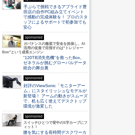
手ぶらで挑戦できるアプライド豊
田店の自作PC組み立てイベント
で感動の完成体験を！ プロのスタ
ッフによるサポートで初参加でも
安心
sponsored
ガバナンスの徹底で安全を担保し、AI
活用の促進で目指すのは“トレジャー
Box”という成長エンジン
“120TB消失危機”を救ったBox。
ゼネラルが挑むグローバルデータ
統合の舞台裏
sponsored
好評のViewSonic「モニターアー
ム」にスタイリッシュなモデルが
新登場！ アームの動きがスムーズ
で、机も広く使えてデスクトップ
環境が激変した
sponsored
スイッチひとつで背中のS字カーブにフ
ィット！
腰を気にする長時間デスクワーカ