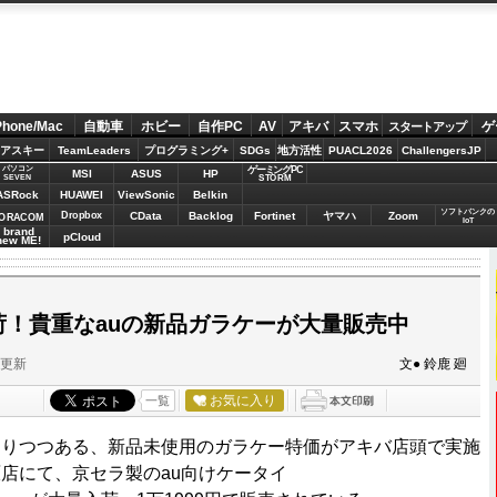
Phone/Mac
自動車
ホビー
自作PC
AV
アキバ
スマホ
ゲ
スタートアップ
アスキー
TeamLeaders
プログラミング+
SDGs
地方活性
PUACL2026
ChallengersJP
パソコン
ゲーミングPC
MSI
ASUS
HP
STORM
SEVEN
ASRock
HUAWEI
ViewSonic
Belkin
ソフトバンクの
Dropbox
CData
Backlog
Fortinet
ヤマハ
Zoom
ORACOM
IoT
brand
pCloud
new ME!
入荷！貴重なauの新品ガラケーが大量販売中
分更新
文● 鈴鹿 廻
お気に入り
一覧
りつつある、新品未使用のガラケー特価がアキバ店頭で実施
秋葉原店にて、京セラ製のau向けケータイ