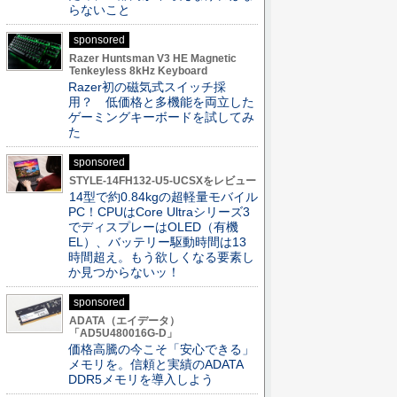
らないこと
sponsored
Razer Huntsman V3 HE Magnetic
Tenkeyless 8kHz Keyboard
Razer初の磁気式スイッチ採
用？ 低価格と多機能を両立した
ゲーミングキーボードを試してみ
た
sponsored
STYLE-14FH132-U5-UCSXをレビュー
14型で約0.84kgの超軽量モバイル
PC！CPUはCore Ultraシリーズ3
でディスプレーはOLED（有機
EL）、バッテリー駆動時間は13
時間超え。もう欲しくなる要素し
か見つからないッ！
sponsored
ADATA（エイデータ）
「AD5U480016G-D」
価格高騰の今こそ「安心できる」
メモリを。信頼と実績のADATA
DDR5メモリを導入しよう