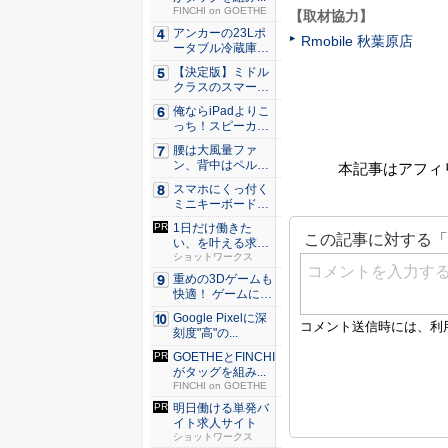
FINCHI on GOETHE
【取材協力】
アンカーの23Lポ
Rmobile 秋葉原店
ータブル冷蔵庫が
Ama...
【決定版】ミドル
クラスのスマート
フォンの...
俺ならiPadよりこ
っち！スピーカー
9個...
腰は大風量ファ
ン、背中はペルチ
本記事はアフィ
ェ冷却。ダ...
スマホにくっ付く
ミニキーボード！
触ってわ...
1日だけ働きた
い、を叶える求人
サイト
ショットワークス
重めの3Dゲームも
快適！ ゲームに強
いH...
Google Pixelに深
刻度"高"の...
GOETHEとFINCHI
がタッグを組み...
FINCHI on GOETHE
明日働ける単発バ
イト求人サイト
ショットワークス