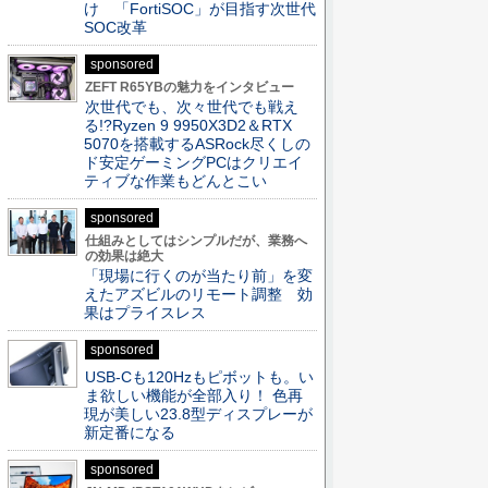
け 「FortiSOC」が目指す次世代
SOC改革
sponsored
ZEFT R65YBの魅力をインタビュー
次世代でも、次々世代でも戦え
る!?Ryzen 9 9950X3D2＆RTX
5070を搭載するASRock尽くしの
ド安定ゲーミングPCはクリエイ
ティブな作業もどんとこい
sponsored
仕組みとしてはシンプルだが、業務へ
の効果は絶大
「現場に行くのが当たり前」を変
えたアズビルのリモート調整 効
果はプライスレス
sponsored
USB-Cも120Hzもピボットも。い
ま欲しい機能が全部入り！ 色再
現が美しい23.8型ディスプレーが
新定番になる
sponsored