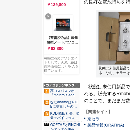
ー 83K9003JJP ノー
の良好な電池持ちを
ソコン Vivobook 15
￥139,800
トPC
M1502NAQ 15.6イ
ンチ AMD Ryzen 7
5
170 メモリ16GB
SSD 512GB
Microsoft 365
Personal (24か月版)
搭載 Windows 11 重
【整備済み品】軽量
量1.7kg Wi-Fi 6E ク
薄型ノートパソコン
ワイエットブルー
dynabook G83 ■
￥62,800
M1502NAQ-
13.3型
R7165BUWS
FHD(1920x1080) -
Amazonのアソシエイ
高性能第11世代Core
トとして、ASCII.jpは
i5-1135G7 - メモリ
適格販売により収入を
状態は未使用新品で
16GB - SSD 256GB
得ています。
る。なお、カラーは
- Webカメラ -
WiFi&Bluetooth -
USB Type-C - MS
状態は未使用新品で、
Office 2021 - Win11
高コスパスマホ
れる。販売するRmob
搭載
「motorola edg...
のことで、まだまだ
なぜahamoは40G
Bに増量したの
か ...
【関連サイト】
KDDI松田社長、楽
天モバイルのロー
京セラ
ミン...
製品情報(GRATINA)
GOETHEとFINCHI
がタッグを組み...