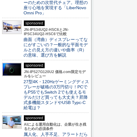
ーのための次世代チェア。理想の
座り心地を実現する「LiberNovo
Omni Pro」
sponsored
JN-IPS34UQ2-HSC6とJN-
IPSC34UQ2-HSC6で比較
曲面（湾曲）ディスプレーってな
にがすごいの？一般的な平面モデ
ルとの見え方の違いや曲率（R）
の意味、選び方を解説
sponsored
JN-IPS27G120U2 価格.com限定モデ
ルをレビュー
27型4K・120Hzゲーミングディス
プレーが破格の3万円切り！PCで
もPS5でもSwitch 2でも使えるモ
デルだけど買っても大丈夫？昇降
式多機能スタンドやUSB Typc-C
給電は？
sponsored
AIによる運用自動化は、企業が生き残
るための必須条件
属人化、人手不足、アラートだら