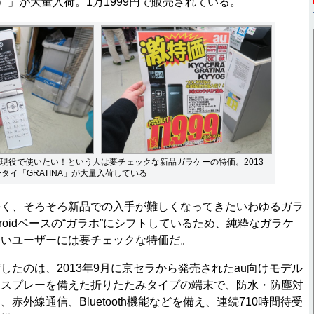
06）」が大量入荷。1万1999円で販売されている。
現役で使いたい！という人は要チェックな新品ガラケーの特価。2013
タイ「GRATINA」が大量入荷している
く、そろそろ新品での入手が難しくなってきたいわゆるガラ
roidベースの“ガラホ”にシフトしているため、純粋なガラケ
たいユーザーには要チェックな特価だ。
たのは、2013年9月に京セラから発売されたau向けモデル
型ディスプレーを備えた折りたたみタイプの端末で、防水・防塵対
赤外線通信、Bluetooth機能などを備え、連続710時間待受