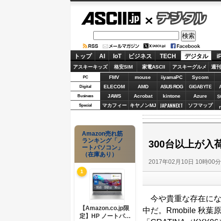
ASCII.jp
デジタル
トップ
AI
IoT
ビジネス
TECH
デジタル
i
アスキーキッズ
格安SIM
家電ASCII
アスキーグルメ
週刊
FMV
mouse
iiyamaPC
Sycom
PC
ELECOM
AMD
ASUS ROG
Digital
GIGABYTE
JAWS
Acrobat
kintone
Azure
Business
S
JAPANNEXT
マカフィー
キヤノンMJ
ソフマップ
Special
Amazon売れ筋
ランキング「ノ
300台以上が
ートパソコン」
（在庫あり）
2017年02月10日 10時00
1
今や貴重な存在にな
【Amazon.co.jp限
中だ。Rmobile 
定】HP ノートパソ