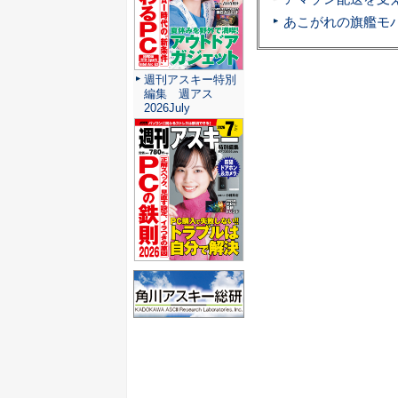
週刊アスキー特別
編集 週アス
2026July