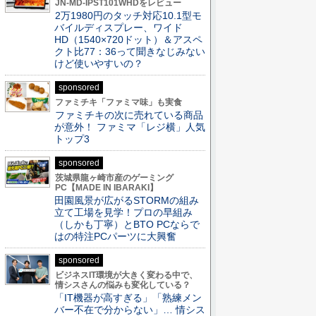
JN-MD-IPST101WHDをレビュー
2万1980円のタッチ対応10.1型モ
バイルディスプレー、ワイド
HD（1540×720ドット）＆アスペ
クト比77：36って聞きなじみない
けど使いやすいの？
sponsored
ファミチキ「ファミマ味」も実食
ファミチキの次に売れている商品
が意外！ ファミマ「レジ横」人気
トップ3
sponsored
茨城県龍ヶ崎市産のゲーミング
PC【MADE IN IBARAKI】
田園風景が広がるSTORMの組み
立て工場を見学！プロの早組み
（しかも丁寧）とBTO PCならで
はの特注PCパーツに大興奮
sponsored
ビジネスIT環境が大きく変わる中で、
情シスさんの悩みも変化している？
「IT機器が高すぎる」「熟練メン
バー不在で分からない」… 情シス