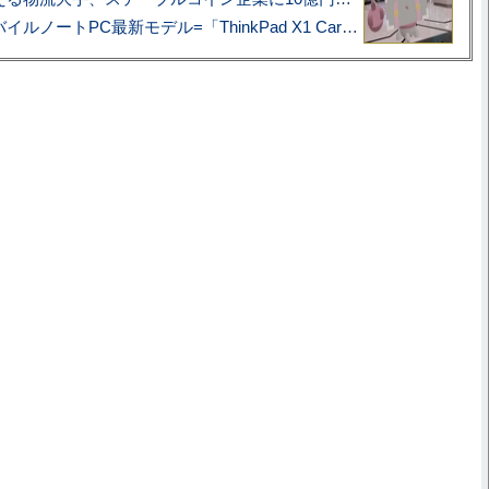
あこがれの旗艦モバイルノートPC最新モデル=「ThinkPad X1 Carbon Gen 14 Aura Edition」実機レビュー