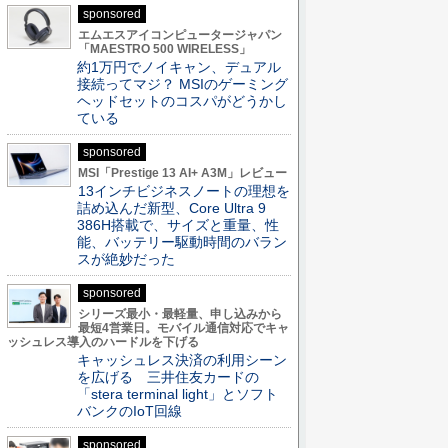
sponsored
エムエスアイコンピュータージャパン
「MAESTRO 500 WIRELESS」
約1万円でノイキャン、デュアル
接続ってマジ？ MSIのゲーミング
ヘッドセットのコスパがどうかし
ている
sponsored
MSI「Prestige 13 AI+ A3M」レビュー
13インチビジネスノートの理想を
詰め込んだ新型、Core Ultra 9
386H搭載で、サイズと重量、性
能、バッテリー駆動時間のバラン
スが絶妙だった
sponsored
シリーズ最小・最軽量、申し込みから
最短4営業日。モバイル通信対応でキャ
ッシュレス導入のハードルを下げる
キャッシュレス決済の利用シーン
を広げる 三井住友カードの
「stera terminal light」とソフト
バンクのIoT回線
sponsored