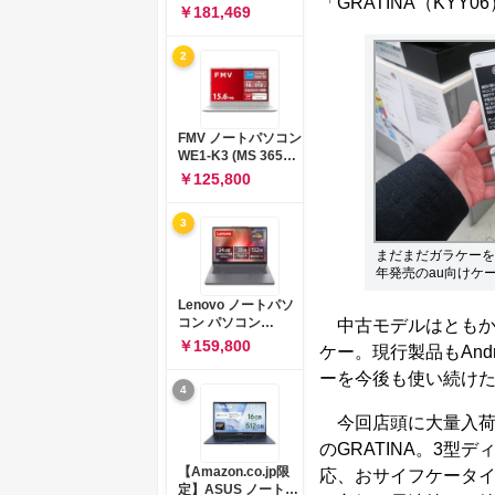
「GRATINA（KYY
コン 15-fd 15.6イン
￥181,469
チ インテル Core 5
120U メモリ16GB
2
SSD512GB
Windows 11
Microsoft Office
2024搭載 WPS
Office搭載 カメラシ
FMV ノートパソコン
ャッター 指紋認証 薄
WE1-K3 (MS 365
型 Copilotキー搭載
Personal/Copilotキ
￥125,800
ナチュラルシルバー
ー搭載/Win 11/15.6
(BJ0M5PA-AAAI)
型/Core
3
i5/16GB/SSD
512GB/ホワイト)
まだまだガラケーを
FMVWK3E15W_AZ
年発売のau向けケー
Lenovo ノートパソ
コン パソコン
中古モデルはともか
IdeaPad Slim 3 14.0
￥159,800
ケー。現行製品もAnd
インチ AMD
Ryzen™ 5 8640HS
ーを今後も使い続け
4
メモリ16GB
SSD512GB
今回店頭に大量入荷し
Microsoft 365 試用
版 Windows11 バッ
のGRATINA。3
テリー駆動12.6時間
【Amazon.co.jp限
応、おサイフケータイ、
重量1.39kg ルナグレ
定】ASUS ノートパ