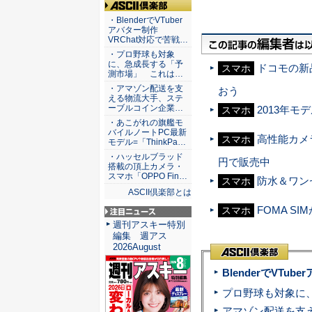
ASCII倶楽部
・BlenderでVTuber
アバター制作
VRChat対応で苦戦…
・プロ野球も対象
に、急成長する「予
ドコモの新
スマホ
測市場」 これは…
・アマゾン配送を支
おう
える物流大手、ステ
ーブルコイン企業…
2013年
スマホ
・あこがれの旗艦モ
バイルノートPC最新
高性能カメラ
スマホ
モデル=「ThinkPa…
・ハッセルブラッド
円で販売中
搭載の頂上カメラ・
スマホ「OPPO Fin…
防水＆ワン
スマホ
ASCII倶楽部とは
FOMA S
スマホ
注目ニュース
週刊アスキー特別
編集 週アス
2026August
BlenderでVT