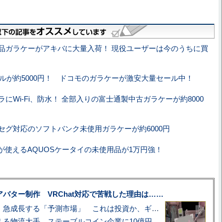
品ガラケーがアキバに大量入荷！ 現役ユーザーは今のうちに買
モデルが約5000円！ ドコモのガラケーが激安大量セール中！
にWi-Fi、防水！ 全部入りの富士通製中古ガラケーが約8000
セグ対応のソフトバンク未使用ガラケーが約6000円
IMが使えるAQUOSケータイの未使用品が1万円強！
uberアバター制作 VRChat対応で苦戦した理由は……
プロ野球も対象に、急成長する「予測市場」 これは投資か、ギャンブルか
アマゾン配送を支える物流大手、ステーブルコイン企業に10億円投資のワケ