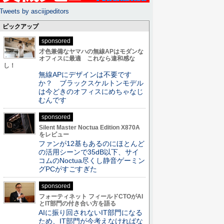
Tweets by asciijpeditors
ピックアップ
sponsored
才色兼備なヤマハの無線APはモダンな
オフィスに最適 これなら違和感な
し！
無線APにデザインは不要です
か？ ブラックスケルトンモデル
は今どきのオフィスにめちゃなじ
むんです
sponsored
Silent Master Noctua Edition X870A
をレビュー
ファンが12基もあるのにほとんど
の活用シーンで35dB以下、サイ
コムのNoctua尽くし静音ゲーミン
グPCがすごすぎた
sponsored
フォーティネット フィールドCTOがAI
とIT部門の付き合い方を語る
AIに振り回されないIT部門になる
ため、IT部門が今考えなければな