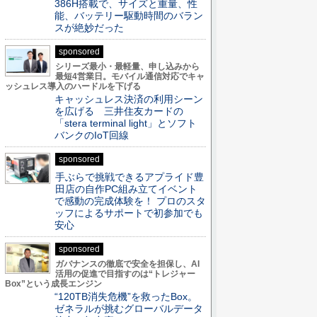
386H搭載で、サイズと重量、性
能、バッテリー駆動時間のバラン
スが絶妙だった
sponsored
シリーズ最小・最軽量、申し込みから
最短4営業日。モバイル通信対応でキャ
ッシュレス導入のハードルを下げる
キャッシュレス決済の利用シーン
を広げる 三井住友カードの
「stera terminal light」とソフト
バンクのIoT回線
sponsored
手ぶらで挑戦できるアプライド豊
田店の自作PC組み立てイベント
で感動の完成体験を！ プロのスタ
ッフによるサポートで初参加でも
安心
sponsored
ガバナンスの徹底で安全を担保し、AI
活用の促進で目指すのは“トレジャー
Box”という成長エンジン
“120TB消失危機”を救ったBox。
ゼネラルが挑むグローバルデータ