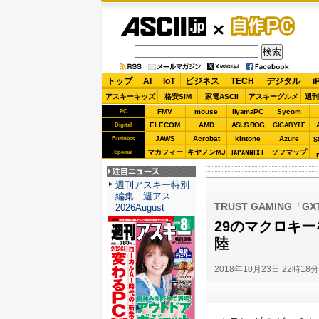
ASCII.jp
自作PC
トップ
AI
IoT
ビジネス
TECH
デジタル
i
アスキーキッズ
格安SIM
家電ASCII
アスキーグルメ
週刊
FMV
mouse
iiyamaPC
Sycom
PC
ELECOM
AMD
ASUS ROG
Digital
GIGABYTE
JAWS
Acrobat
kintone
Azure
Business
S
JAPANNEXT
マカフィー
キヤノンMJ
ソフマップ
Special
注目ニュース
週刊アスキー特別
編集 週アス
TRUST GAMING「GXT 
2026August
29のマクロキ
陸
2018年10月23日 22時18