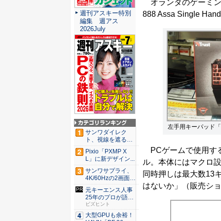
オランダのゲーミングブ
週刊アスキー特別
888 Assa Single 
編集 週アス
2026July
左手用キーパッド「GXT 8
サンワダイレク
ト、視線を遮るフ
ェルト製デ...
PCゲームで使用す
Pixio「PXMP X
L」に新デザイン...
ル。本体にはマクロ設
サンワサプライ、
同時押しは最大数13
4K/60Hzの2画面
はないか」（販売シ
出...
元キーエンス人事
25年のプロが語る
人事評...
ビズヒント
大型GPUも余裕！