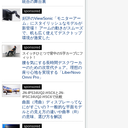
統合の舞台裏
sponsored
好評のViewSonic「モニターアー
ム」にスタイリッシュなモデルが
新登場！ アームの動きがスムーズ
で、机も広く使えてデスクトップ
環境が激変した
sponsored
スイッチひとつで背中のS字カーブにフ
ィット！
腰を気にする長時間デスクワーカ
ーのための次世代チェア。理想の
座り心地を実現する「LiberNovo
Omni Pro」
sponsored
JN-IPS34UQ2-HSC6とJN-
IPSC34UQ2-HSC6で比較
曲面（湾曲）ディスプレーってな
にがすごいの？一般的な平面モデ
ルとの見え方の違いや曲率（R）
の意味、選び方を解説
sponsored