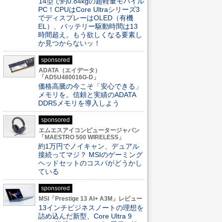
14型で約0.84kgの超軽量モバイル
PC！CPUはCore Ultraシリーズ3
でディスプレーはOLED（有機
EL）、バッテリー駆動時間は13
時間超え。もう欲しくなる要素し
か見つからないッ！
sponsored
ADATA（エイデータ）
「AD5U480016G-D」
価格高騰の今こそ「安心できる」
メモリを。信頼と実績のADATA
DDR5メモリを導入しよう
sponsored
エムエスアイコンピュータージャパン
「MAESTRO 500 WIRELESS」
約1万円でノイキャン、デュアル
接続ってマジ？ MSIのゲーミング
ヘッドセットのコスパがどうかし
ている
sponsored
MSI「Prestige 13 AI+ A3M」レビュー
13インチビジネスノートの理想を
詰め込んだ新型、Core Ultra 9