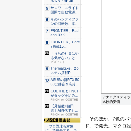
HAVN「BF 36...
サンワ、スライド
開閉で自動電源O
N/OF...
そのハンディファ
ンの回転数、本
当？ 20...
FRONTIER、Rad
eon RX 9...
FRONTIER、Core
7搭載15....
「うちの社員はや
る気がない」と嘆
くリーダ...
ビズヒント
Thermaltake、2シ
ステム搭載P...
ASUSの新RTX 50
80は静音＆高冷...
GOETHEとFINCHI
がタッグを組み...
アナログスティッ
FINCHI on GOETHE
比較的安価
【見城徹×藤田
晋】AI時代でも変
わらない...
FINCHI on GOETHE
そのほか、7色のバ
ASCII倶楽部
ド」で発光。マクロ
・プロ野球も対象
に、急成長する「予