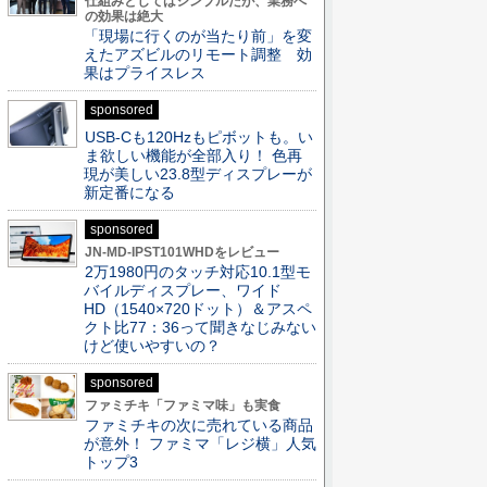
仕組みとしてはシンプルだが、業務へ
の効果は絶大
「現場に行くのが当たり前」を変
えたアズビルのリモート調整 効
果はプライスレス
sponsored
USB-Cも120Hzもピボットも。い
ま欲しい機能が全部入り！ 色再
現が美しい23.8型ディスプレーが
新定番になる
sponsored
JN-MD-IPST101WHDをレビュー
2万1980円のタッチ対応10.1型モ
バイルディスプレー、ワイド
HD（1540×720ドット）＆アスペ
クト比77：36って聞きなじみない
けど使いやすいの？
sponsored
ファミチキ「ファミマ味」も実食
ファミチキの次に売れている商品
が意外！ ファミマ「レジ横」人気
トップ3