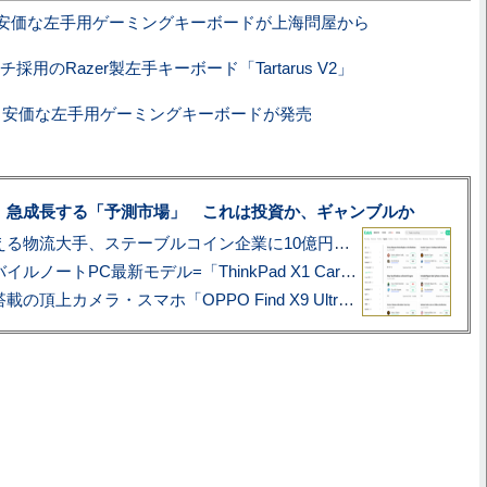
安価な左手用ゲーミングキーボードが上海問屋から
採用のRazer製左手キーボード「Tartarus V2」
円と安価な左手用ゲーミングキーボードが発売
、急成長する「予測市場」 これは投資か、ギャンブルか
アマゾン配送を支える物流大手、ステーブルコイン企業に10億円投資のワケ
あこがれの旗艦モバイルノートPC最新モデル=「ThinkPad X1 Carbon Gen 14 Aura Edition」実機レビュー
ハッセルブラッド搭載の頂上カメラ・スマホ「OPPO Find X9 Ultra」実写レビュー=プロが本気で徹底撮影しました!!