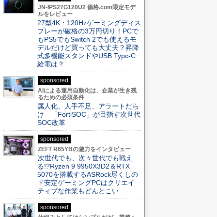
JN-IPS27G120U2 価格.com限定モデ
ルをレビュー
27型4K・120Hzゲーミングディス
プレーが破格の3万円切り！PCで
もPS5でもSwitch 2でも使えるモ
デルだけど買っても大丈夫？昇降
式多機能スタンドやUSB Typc-C
給電は？
sponsored
AIによる運用自動化は、企業が生き残
るための必須条件
属人化、人手不足、アラートだら
け 「FortiSOC」が目指す次世代
SOC改革
sponsored
ZEFT R65YBの魅力をインタビュー
次世代でも、次々世代でも戦え
る!?Ryzen 9 9950X3D2＆RTX
5070を搭載するASRock尽くしの
ド安定ゲーミングPCはクリエイ
ティブな作業もどんとこい
sponsored