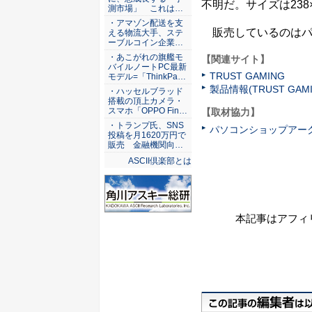
不明だ。サイズは238×
測市場」 これは…
・アマゾン配送を支
販売しているのはパソ
える物流大手、ステ
ーブルコイン企業…
・あこがれの旗艦モ
【関連サイト】
バイルノートPC最新
TRUST GAMING
モデル=「ThinkPa…
製品情報(TRUST GAMI
・ハッセルブラッド
搭載の頂上カメラ・
スマホ「OPPO Fin…
【取材協力】
・トランプ氏、SNS
パソコンショップアー
投稿を月1620万円で
販売 金融機関向…
ASCII倶楽部とは
本記事はアフィ