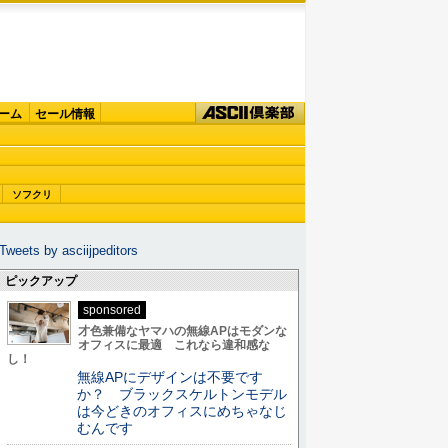
ーム
セール情報
ソフクリ
Tweets by asciijpeditors
ピックアップ
sponsored
才色兼備なヤマハの無線APはモダンな
オフィスに最適 これなら違和感な
し！
無線APにデザインは不要です
か？ ブラックスケルトンモデル
は今どきのオフィスにめちゃなじ
むんです