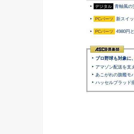
青軸風の
デジタル
新スイッチ
PCパーツ
4980
PCパーツ
プロ野球も対象に