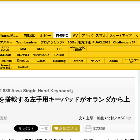
Phone/Mac
自動車
ホビー
自作PC
AV
アキバ
スマホ
ゲ
スタートアップ
アスキー
TeamLeaders
プログラミング+
SDGs
地方活性
PUACL2026
ChallengersJP
パソコン
ゲーミングPC
MSI
ASUS
HP
STORM
SEVEN
ASRock
HUAWEI
ViewSonic
Belkin
ソフトバンクの
Dropbox
CData
Backlog
Fortinet
ヤマハ
Zoom
ORACOM
IoT
brand
pCloud
new ME!
888 Assa Single Hand Keyboard」
ーを搭載する左手用キーパッドがオランダから上
分更新
文● 山県 編集●北村／ASCII.jp
お気に入り
一覧