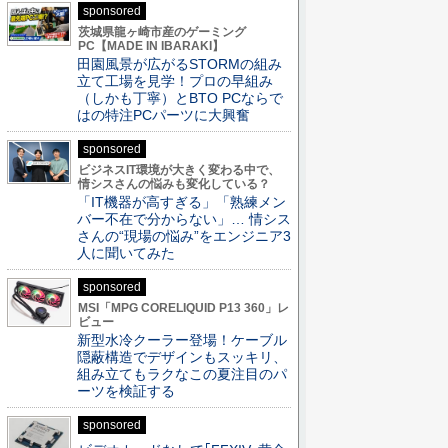
sponsored
茨城県龍ヶ崎市産のゲーミング
PC【MADE IN IBARAKI】
田園風景が広がるSTORMの組み
立て工場を見学！プロの早組み
（しかも丁寧）とBTO PCならで
はの特注PCパーツに大興奮
sponsored
ビジネスIT環境が大きく変わる中で、
情シスさんの悩みも変化している？
「IT機器が高すぎる」「熟練メン
バー不在で分からない」… 情シス
さんの“現場の悩み”をエンジニア3
人に聞いてみた
sponsored
MSI「MPG CORELIQUID P13 360」レ
ビュー
新型水冷クーラー登場！ケーブル
隠蔽構造でデザインもスッキリ、
組み立てもラクなこの夏注目のパ
ーツを検証する
sponsored