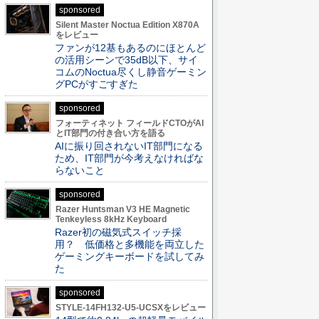
sponsored
Silent Master Noctua Edition X870A
をレビュー
ファンが12基もあるのにほとんど
の活用シーンで35dB以下、サイ
コムのNoctua尽くし静音ゲーミン
グPCがすごすぎた
sponsored
フォーティネット フィールドCTOがAI
とIT部門の付き合い方を語る
AIに振り回されないIT部門になる
ため、IT部門が今考えなければな
らないこと
sponsored
Razer Huntsman V3 HE Magnetic
Tenkeyless 8kHz Keyboard
Razer初の磁気式スイッチ採
用？ 低価格と多機能を両立した
ゲーミングキーボードを試してみ
た
sponsored
STYLE-14FH132-U5-UCSXをレビュー