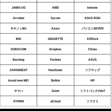
JAWS-UG
AMD
kintone
Acrobat
Sycom
ASUS ROG
キヤノンMJ
Azure
パソコンSEVEN
MSI
GIGABYTE
ASRock
SORACOM
Dropbox
CData
Backlog
Fortinet
ASUS
JAPANNEXT
ViewSonic
ソフマップ
brand new ME!
Belkin
HP
ヤマハ
Zoom
ソフトバンクのIoT
STORM
pCloud
ソフクリ