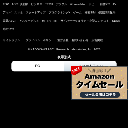
TOP
ASCII倶楽部
ビジネス
TECH
デジタル
iPhone/Mac
ホビー
自作PC
AV
アキバ
スマホ
スタートアップ
プログラミング+
ゲーム
格安SIM
倶楽部情報局
家電ASCII
アスキーグルメ
MITTR
IoT
サイバーセキュリティ小説コンテスト
SDGs
地方活性
サイトポリシー
プライバシーポリシー
運営会社
お問い合わせ
広告掲載
© KADOKAWA ASCII Research Laboratories, Inc. 2026
表示形式
PC
スマートフォン