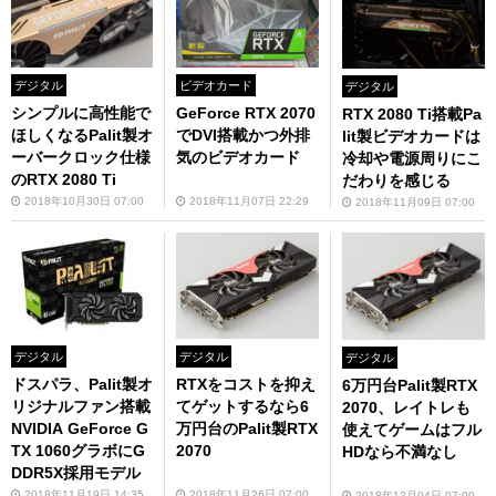
デジタル
ビデオカード
デジタル
シンプルに高性能で
GeForce RTX 2070
RTX 2080 Ti搭載Pa
ほしくなるPalit製オ
でDVI搭載かつ外排
lit製ビデオカードは
ーバークロック仕様
気のビデオカード
冷却や電源周りにこ
のRTX 2080 Ti
だわりを感じる
2018年10月30日 07:00
2018年11月07日 22:29
2018年11月09日 07:00
デジタル
デジタル
デジタル
ドスパラ、Palit製オ
RTXをコストを抑え
6万円台Palit製RTX
リジナルファン搭載
てゲットするなら6
2070、レイトレも
NVIDIA GeForce G
万円台のPalit製RTX
使えてゲームはフル
TX 1060グラボにG
2070
HDなら不満なし
DDR5X採用モデル
2018年11月19日 14:35
2018年11月26日 07:00
2018年12月04日 07:00