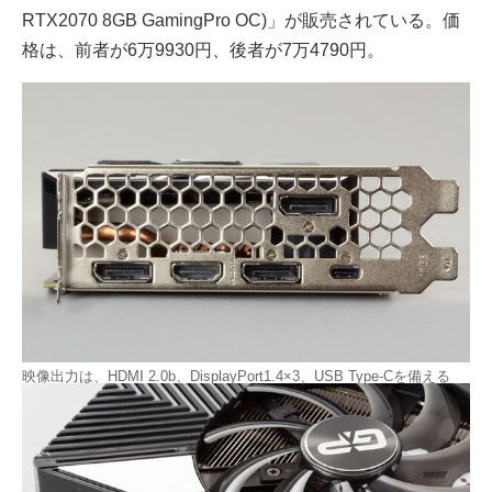
RTX2070 8GB GamingPro OC)」が販売されている。価
格は、前者が6万9930円、後者が7万4790円。
映像出力は、HDMI 2.0b、DisplayPort1.4×3、USB Type-Cを備える