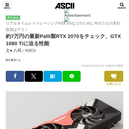
デジタル
リアルタイムレイトレーシングやDLSSなどのために今のうちの先行
投資はアリ！
約7万円の最新Palit製RTX 2070をチェック、GTX
1080 Tiに迫る性能
文● 八尋／ASCII
[PC表示へ]
2018年10月21日 10時00分更新
お気に入り