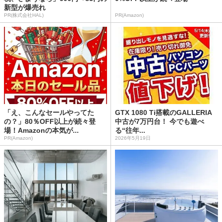
新型が爆売れ
PR(株式会社HAL)
PR(Amazon)
「え、こんなセールやってた
GTX 1080 Ti搭載のGALLERIA
の？」80％OFF以上が続々登
中古が7万円台！ 今でも遊べ
場！Amazonの本気が...
る“往年...
PR(Amazon)
2026年5月19日