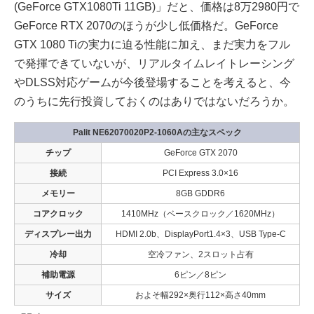
(GeForce GTX1080Ti 11GB)」だと、価格は8万2980円で
GeForce RTX 2070のほうが少し低価格だ。GeForce
GTX 1080 Tiの実力に迫る性能に加え、まだ実力をフル
で発揮できていないが、リアルタイムレイトレーシング
やDLSS対応ゲームが今後登場することを考えると、今
のうちに先行投資しておくのはありではないだろうか。
Palit NE62070020P2-1060Aの主なスペック
チップ
GeForce GTX 2070
接続
PCI Express 3.0×16
メモリー
8GB GDDR6
コアクロック
1410MHz（ベースクロック／1620MHz）
ディスプレー出力
HDMI 2.0b、DisplayPort1.4×3、USB Type-C
冷却
空冷ファン、2スロット占有
補助電源
6ピン／8ピン
サイズ
およそ幅292×奥行112×高さ40mm