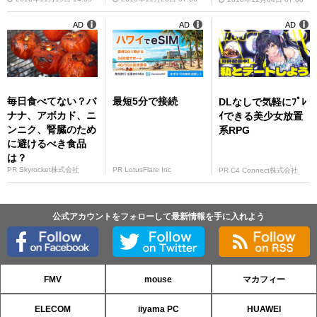
AD
AD
AD
毎日食べてない？バ
最短5分で接続
DLなしで気軽にﾌﾟﾚ
ナナ、アボカド、ニ
ｲできる美少女放置
ンニク、腎臓のため
系RPG
に避けるべき食品
は？
PR Skyrocket株式会社
PR LotusFlare Inc
PR C4 Connect株式会社
公式アカウントをフォローして最新情報を手に入れよう
FMV
mouse
マカフィー
ELECOM
iiyama PC
HUAWEI