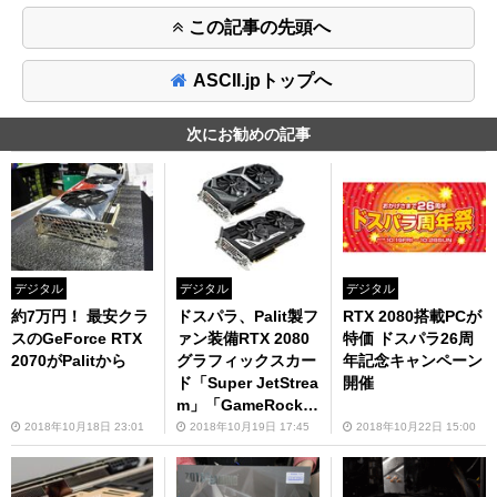
この記事の先頭へ
ASCII.jpトップへ
次にお勧めの記事
デジタル
デジタル
デジタル
約7万円！ 最安クラ
ドスパラ、Palit製フ
RTX 2080搭載PCが
スのGeForce RTX
ァン装備RTX 2080
特価 ドスパラ26周
2070がPalitから
グラフィックスカー
年記念キャンペーン
ド「Super JetStrea
開催
m」「GameRock P
remium」
2018年10月18日 23:01
2018年10月19日 17:45
2018年10月22日 15:00