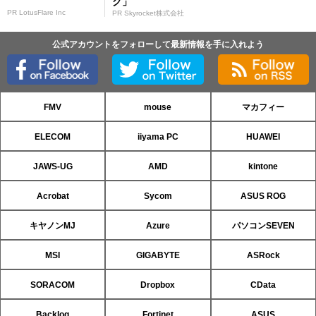
グ」
PR LotusFlare Inc
PR Skyrocket株式会社
公式アカウントをフォローして最新情報を手に入れよう
FMV
mouse
マカフィー
ELECOM
iiyama PC
HUAWEI
JAWS-UG
AMD
kintone
Acrobat
Sycom
ASUS ROG
キヤノンMJ
Azure
パソコンSEVEN
MSI
GIGABYTE
ASRock
SORACOM
Dropbox
CData
Backlog
Fortinet
ASUS