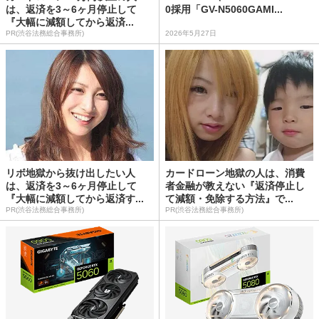
は、返済を3～6ヶ月停止して
0採用「GV-N5060GAMI...
『大幅に減額してから返済...
PR(渋谷法務総合事務所)
2026年5月27日
リボ地獄から抜け出したい人
カードローン地獄の人は、消費
は、返済を3～6ヶ月停止して
者金融が教えない『返済停止し
『大幅に減額してから返済す...
て減額・免除する方法』で...
PR(渋谷法務総合事務所)
PR(渋谷法務総合事務所)