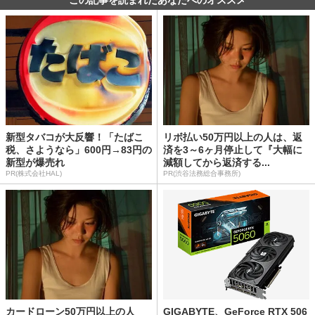
新型タバコが大反響！「たばこ
リボ払い50万円以上の人は、返
税、さようなら」600円→83円の
済を3～6ヶ月停止して『大幅に
新型が爆売れ
減額してから返済する...
PR(株式会社HAL)
PR(渋谷法務総合事務所)
カードローン50万円以上の人
GIGABYTE、GeForce RTX 506