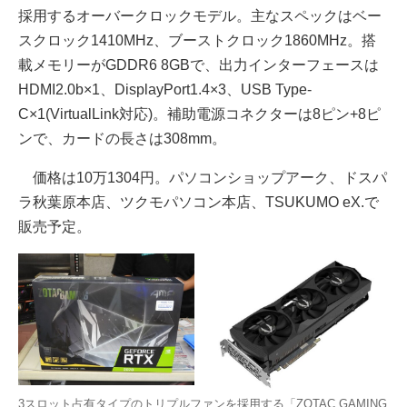
採用するオーバークロックモデル。主なスペックはベー
スクロック1410MHz、ブーストクロック1860MHz。搭
載メモリーがGDDR6 8GBで、出力インターフェースは
HDMI2.0b×1、DisplayPort1.4×3、USB Type-
C×1(VirtualLink対応)。補助電源コネクターは8ピン+8ピ
ンで、カードの長さは308mm。
価格は10万1304円。パソコンショップアーク、ドスパ
ラ秋葉原本店、ツクモパソコン本店、TSUKUMO eX.で
販売予定。
3スロット占有タイプのトリプルファンを採用する「ZOTAC GAMING