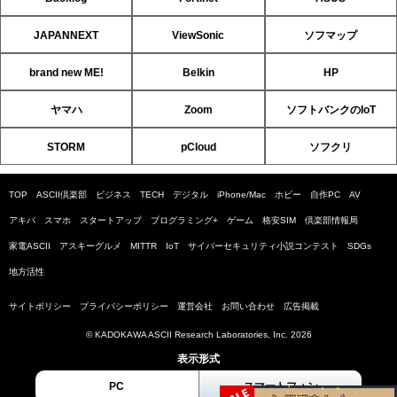
JAPANNEXT
ViewSonic
ソフマップ
brand new ME!
Belkin
HP
ヤマハ
Zoom
ソフトバンクのIoT
STORM
pCloud
ソフクリ
TOP
ASCII倶楽部
ビジネス
TECH
デジタル
iPhone/Mac
ホビー
自作PC
AV
アキバ
スマホ
スタートアップ
プログラミング+
ゲーム
格安SIM
倶楽部情報局
家電ASCII
アスキーグルメ
MITTR
IoT
サイバーセキュリティ小説コンテスト
SDGs
地方活性
サイトポリシー
プライバシーポリシー
運営会社
お問い合わせ
広告掲載
© KADOKAWA ASCII Research Laboratories, Inc. 2026
表示形式
PC
スマートフォン