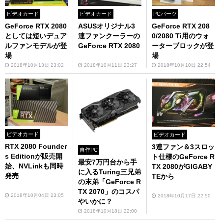
ビデオカード
ビデオカード
PCパーツ
GeForce RTX 2080
ASUSオリジナル3
GeForce RTX 208
としては短いデュア
連ファンクーラーの
0/2080 Ti用のウォ
ルファンモデルが登
GeForce RTX 2080
ーターブロックが登
場
場
2018年10月13日 23:02
2018年10月11日 23:27
2018年10月10日 22:54
ビデオカード
ビデオカード
RTX 2080 Founder
3連ファン＆3スロッ
自作PC
s Editionが販売開
ト仕様のGeForce R
最安7万円台から手
始、NVLinkも同時
TX 2080がGIGABY
に入るTuring三兄弟
発売
TEから
の末弟「GeForce R
TX 2070」のコスパ
2018年10月04日 23:05
2018年10月17日 22:50
やいかに？
2018年10月18日 22:00