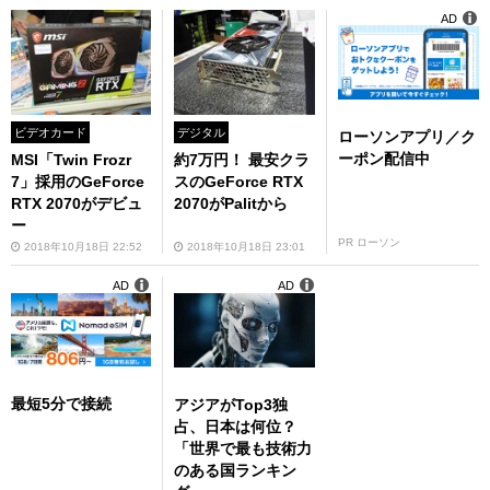
AD
ビデオカード
デジタル
ローソンアプリ／ク
ーポン配信中
MSI「Twin Frozr
約7万円！ 最安クラ
7」採用のGeForce
スのGeForce RTX
RTX 2070がデビュ
2070がPalitから
ー
PR ローソン
2018年10月18日 22:52
2018年10月18日 23:01
AD
AD
最短5分で接続
アジアがTop3独
占、日本は何位？
「世界で最も技術力
のある国ランキン