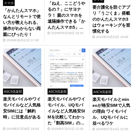
「ねえ、ここどうや
スマホ
要介護化を防ぐアプ
るの？」にサヨナ
「かんたんスマホ」
リ「うごくま」搭載
ラ！ 親のスマホを
なんとリモートで使
のかんたんスマホ3
遠隔操作できる「か
い方が教えられる、
はウォーキングを習
んたんスマホ5」が
操作がわからない両
慣化する
神すぎる
2026年05月28日 19:15
親にぴったり！
2023年03月23日 10:00
2026年06月21日 17:00
ASCII倶楽部
ASCII倶楽部
ASCII倶楽部
楽天モバイルやワイ
楽天モバイルやワイ
楽天モバイルとmin
モバイルなど人気格
モバイル、UQモバ
eoが格安SIMで人気
安SIMには「解約
イルなど人気格安SI
の理由 ワイモバイ
時」に注意点がある
Mを比較してわかっ
ル、UQモバイルに
た「割高SIM」の存
並べるワケ
在
2018年07月28日 19:00
2018年07月21日 21:00
2018年07月14日 22:00