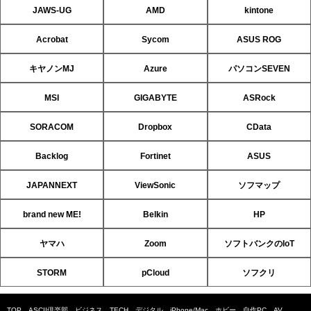
JAWS-UG
AMD
kintone
Acrobat
Sycom
ASUS ROG
キヤノンMJ
Azure
パソコンSEVEN
MSI
GIGABYTE
ASRock
SORACOM
Dropbox
CData
Backlog
Fortinet
ASUS
JAPANNEXT
ViewSonic
ソフマップ
brand new ME!
Belkin
HP
ヤマハ
Zoom
ソフトバンクのIoT
STORM
pCloud
ソフクリ
TOP
ASCII倶楽部
ビジネス
TECH
デジタル
iPhone/Mac
ホビー
自作PC
AV