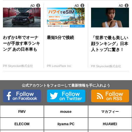
AD
AD
AD
わずか1年でオーナ
最短5分で接続
「世界で最も美しい
ーが手放す車ランキ
顔ランキング」日本
ング あの日本車も
人トップに驚き！
PR Skyrocket株式会社
PR LotusFlare Inc
PR Skyrocket株式会社
公式アカウントをフォローして最新情報を手に入れよう
FMV
mouse
マカフィー
ELECOM
iiyama PC
HUAWEI