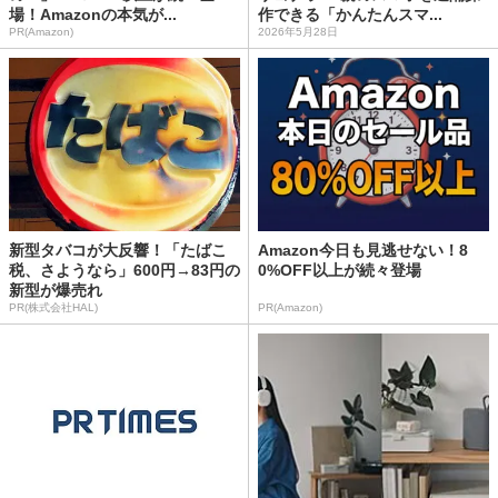
場！Amazonの本気が...
作できる「かんたんスマ...
PR(Amazon)
2026年5月28日
新型タバコが大反響！「たばこ
Amazon今日も見逃せない！8
税、さようなら」600円→83円の
0%OFF以上が続々登場
新型が爆売れ
PR(株式会社HAL)
PR(Amazon)