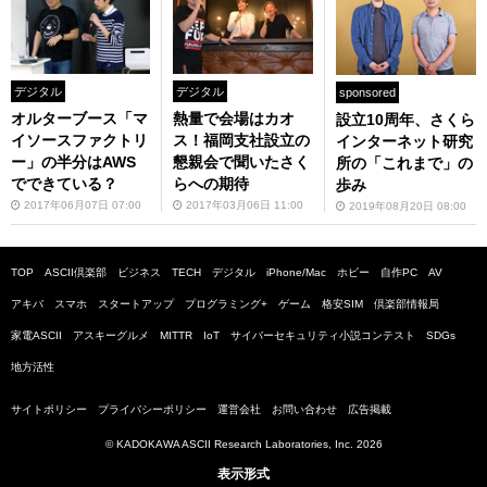
デジタル
デジタル
sponsored
オルターブース「マ
熱量で会場はカオ
設立10周年、さくら
イソースファクトリ
ス！福岡支社設立の
インターネット研究
ー」の半分はAWS
懇親会で聞いたさく
所の「これまで」の
でできている？
らへの期待
歩み
2017年06月07日 07:00
2017年03月06日 11:00
2019年08月20日 08:00
TOP
ASCII倶楽部
ビジネス
TECH
デジタル
iPhone/Mac
ホビー
自作PC
AV
アキバ
スマホ
スタートアップ
プログラミング+
ゲーム
格安SIM
倶楽部情報局
家電ASCII
アスキーグルメ
MITTR
IoT
サイバーセキュリティ小説コンテスト
SDGs
地方活性
サイトポリシー
プライバシーポリシー
運営会社
お問い合わせ
広告掲載
© KADOKAWA ASCII Research Laboratories, Inc. 2026
表示形式