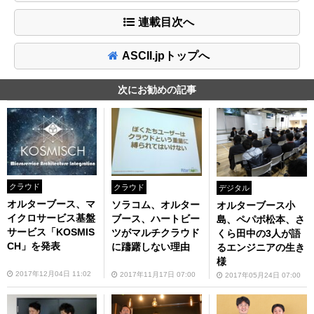
連載目次へ
ASCII.jpトップへ
次にお勧めの記事
クラウド
クラウド
デジタル
オルターブース、マ
ソラコム、オルター
オルターブース小
イクロサービス基盤
ブース、ハートビー
島、ペパボ松本、さ
サービス「KOSMIS
ツがマルチクラウド
くら田中の3人が語
CH」を発表
に躊躇しない理由
るエンジニアの生き
様
2017年12月04日 11:02
2017年11月17日 07:00
2017年05月24日 07:00