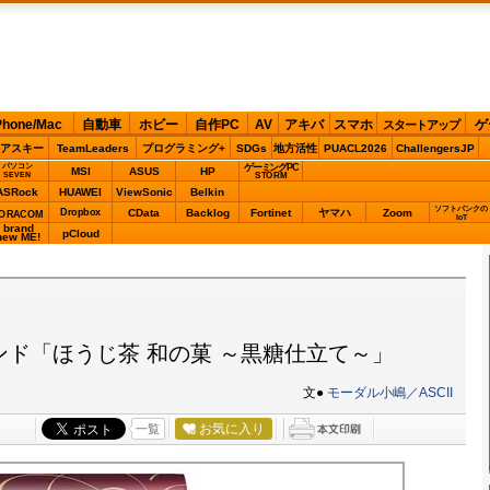
Phone/Mac
自動車
ホビー
自作PC
AV
アキバ
スマホ
ゲ
スタートアップ
アスキー
TeamLeaders
プログラミング+
SDGs
地方活性
PUACL2026
ChallengersJP
パソコン
ゲーミングPC
MSI
ASUS
HP
STORM
SEVEN
ASRock
HUAWEI
ViewSonic
Belkin
ソフトバンクの
Dropbox
CData
Backlog
Fortinet
ヤマハ
Zoom
ORACOM
IoT
brand
pCloud
new ME!
ンド「ほうじ茶 和の菓 ～黒糖仕立て～」
文●
モーダル小嶋／ASCII
お気に入り
一覧