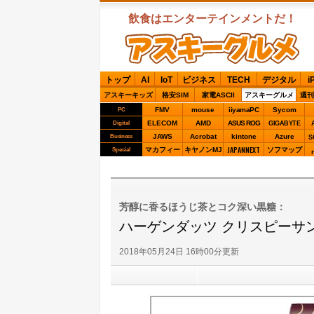
飲食はエンターテインメントだ！
ASCIIグルメ
トップ
AI
IoT
ビジネス
TECH
デジタル
i
アスキーキッズ
格安SIM
家電ASCII
アスキーグルメ
週刊
FMV
mouse
iiyamaPC
Sycom
PC
ELECOM
AMD
ASUS ROG
Digital
GIGABYTE
JAWS
Acrobat
kintone
Azure
Business
S
JAPANNEXT
マカフィー
キヤノンMJ
ソフマップ
Special
芳醇に香るほうじ茶とコク深い黒糖：
ハーゲンダッツ クリスピーサ
2018年05月24日 16時00分更新