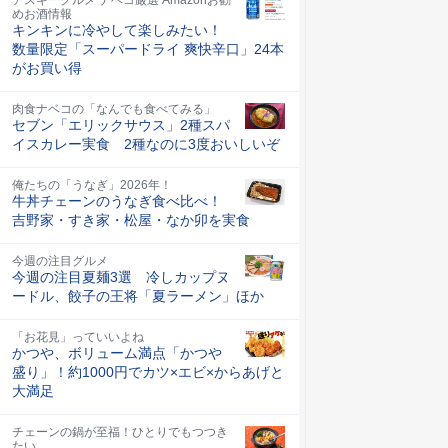
めお酒情報
キンキンに冷やして楽しみたい！
数量限定「スーパードライ 爽快辛口」24本
がお買い得
肉食ナベコの「なんでも食べてみる」
セブン「エリックサウス」2種スパ
イスカレー実食 2種なのに3度おいしいぞ
俺たちの「うなぎ」2026年！
牛丼チェーンのうなぎ食べ比べ！
吉野家・すき家・松屋・なか卯を実食
今週の注目グルメ
今週の注目夏麺3選 冷しカップヌ
ードル、餃子の王将「夏ラーメン」ほか
「お花見」っていいよね
かつや、ボリューム満点「かつや
盛り」！約1000円でカツ×エビ×からあげと
大満足
チェーンの鍋が至福！ひとりでもつつき
たい