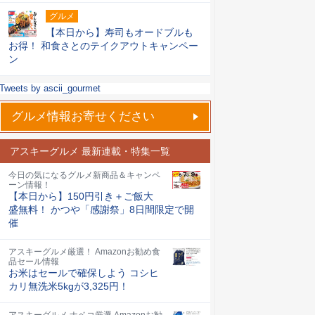
グルメ
【本日から】寿司もオードブルも
お得！ 和食さとのテイクアウトキャンペー
ン
Tweets by ascii_gourmet
グルメ情報お寄せください
アスキーグルメ 最新連載・特集一覧
今日の気になるグルメ新商品＆キャンペ
ーン情報！
【本日から】150円引き＋ご飯大
盛無料！ かつや「感謝祭」8日間限定で開
催
アスキーグルメ厳選！ Amazonお勧め食
品セール情報
お米はセールで確保しよう コシヒ
カリ無洗米5kgが3,325円！
アスキーグルメ ナベコ厳選 Amazonお勧