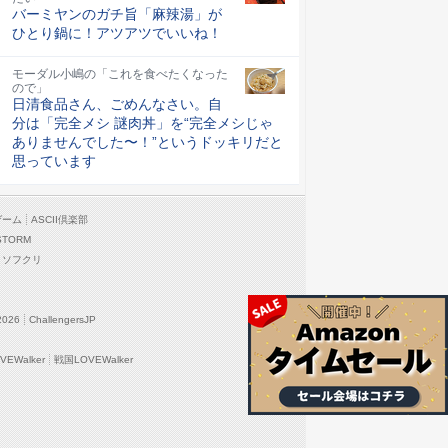
バーミヤンのガチ旨「麻辣湯」が
ひとり鍋に！アツアツでいいね！
モーダル小嶋の「これを食べたくなった
ので」
日清食品さん、ごめんなさい。自
分は「完全メシ 謎肉丼」を“完全メシじゃ
ありませんでした〜！”というドッキリだと
思っています
ゲーム
ASCII倶楽部
STORM
ソフクリ
2026
ChallengersJP
EWalker
戦国LOVEWalker