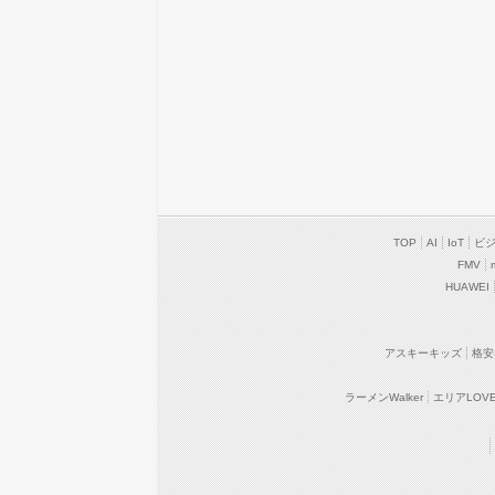
TOP
AI
IoT
ビ
FMV
HUAWEI
アスキーキッズ
格安
ラーメンWalker
エリアLOVEW