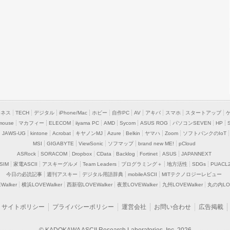
ジネス
TECH
デジタル
iPhone/Mac
ホビー
自作PC
AV
アキバ
スマホ
スタートアップ
mouse
マカフィー
ELECOM
iiyama PC
AMD
Sycom
ASUS ROG
パソコンSEVEN
HP
JAWS-UG
kintone
Acrobat
キヤノンMJ
Azure
Belkin
ヤマハ
Zoom
ソフトバンクのIoT
MSI
GIGABYTE
ViewSonic
ソフマップ
brand new ME!
pCloud
ASRock
SORACOM
Dropbox
CData
Backlog
Fortinet
ASUS
JAPANNEXT
SIM
家電ASCII
アスキーグルメ
Team Leaders
プログラミング＋
地方活性
SDGs
PUACL
今日の必読記事
週刊アスキー
デジタル用語辞典
mobileASCII
MITテクノロジーレビュー
alker
横浜LOVEWalker
西新宿LOVEWalker
夜景LOVEWalker
九州LOVEWalker
丸の内LOV
サイトポリシー
プライバシーポリシー
運営会社
お問い合わせ
広告掲載
© KADOKAWA ASCII Research Laboratories, Inc. 2026