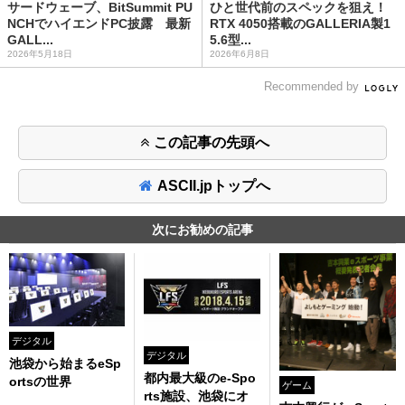
サードウェーブ、BitSummit PU
ひと世代前のスペックを狙え！
NCHでハイエンドPC披露 最新
RTX 4050搭載のGALLERIA製1
GALL...
5.6型...
2026年5月18日
2026年6月8日
Recommended by
この記事の先頭へ
ASCII.jpトップへ
次にお勧めの記事
デジタル
デジタル
池袋から始まるeSp
都内最大級のe-Spo
ortsの世界
ゲーム
rts施設、池袋にオ