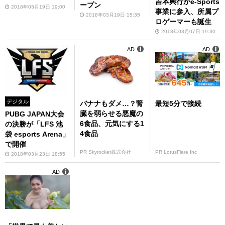
吉本興行がe-Sports
ープン
2018年03月19日 19:00
事業に参入、所属プ
2018年03月19日 15:35
ロゲーマーも誕生
2018年03月07日 19:30
AD
AD
デジタル
バナナもダメ…？腎
最短5分で接続
臓を弱らせる悪魔の
PUBG JAPAN大会
6食品、元気にする1
の決勝が「LFS 池
4食品
袋 esports Arena」
で開催
PR Skyrocket株式会社
PR LotusFlare Inc
2018年03月23日 18:55
AD