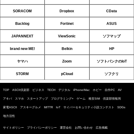
SORACOM
Dropbox
CData
Backlog
Fortinet
ASUS
JAPANNEXT
ViewSonic
ソフマップ
brand new ME!
Belkin
HP
ヤマハ
Zoom
ソフトバンクのIoT
STORM
pCloud
ソフクリ
TOP
ASCII倶楽部
ビジネス
TECH
デジタル
iPhone/Mac
ホビー
自作PC
AV
アキバ
スマホ
スタートアップ
プログラミング+
ゲーム
格安SIM
倶楽部情報局
家電ASCII
アスキーグルメ
MITTR
IoT
サイバーセキュリティ小説コンテスト
SDGs
地方活性
サイトポリシー
プライバシーポリシー
運営会社
お問い合わせ
広告掲載