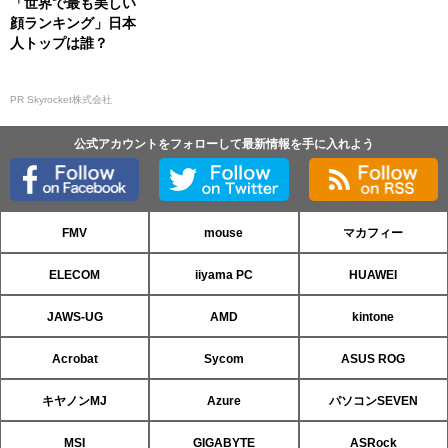
「世界で最も美しい
顔ランキング」日本
人トップは誰？
PR Skyrocket株式会社
公式アカウントをフォローして最新情報を手に入れよう
FMV
mouse
マカフィー
ELECOM
iiyama PC
HUAWEI
JAWS-UG
AMD
kintone
Acrobat
Sycom
ASUS ROG
キヤノンMJ
Azure
パソコンSEVEN
MSI
GIGABYTE
ASRock