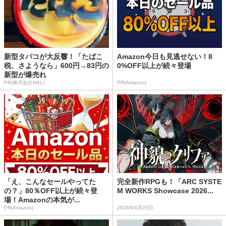
新型タバコが大反響！「たばこ
Amazon今日も見逃せない！8
税、さようなら」600円→83円の
0%OFF以上が続々登場
新型が爆売れ
PR(株式会社HAL)
PR(Amazon)
「え、こんなセールやってた
完全新作RPGも！「ARC SYSTE
の？」80％OFF以上が続々登
M WORKS Showcase 2026...
場！Amazonの本気が...
PR(Amazon)
2026年6月25日