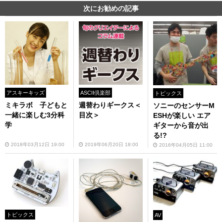
次にお勧めの記事
アスキーキッズ
ASCII倶楽部
トピックス
ミキラボ 子どもと
週替わりギークス＜
ソニーのセンサーM
一緒に楽しむ3分科
目次＞
ESHが楽しい エア
学
ギターから音が出
る!?
2018年03月12日 19:00
2019年06月20日 18:00
2016年04月05日 11:00
トピックス
AV