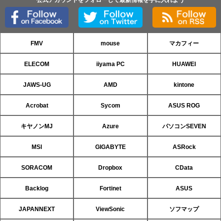
FMV
mouse
マカフィー
ELECOM
iiyama PC
HUAWEI
JAWS-UG
AMD
kintone
Acrobat
Sycom
ASUS ROG
キヤノンMJ
Azure
パソコンSEVEN
MSI
GIGABYTE
ASRock
SORACOM
Dropbox
CData
Backlog
Fortinet
ASUS
JAPANNEXT
ViewSonic
ソフマップ