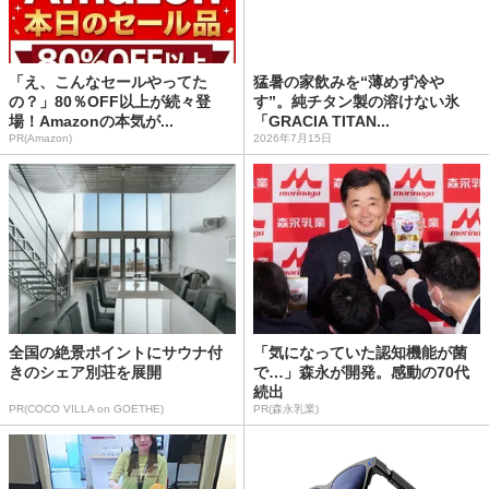
「え、こんなセールやってた
猛暑の家飲みを“薄めず冷や
の？」80％OFF以上が続々登
す”。純チタン製の溶けない氷
場！Amazonの本気が...
「GRACIA TITAN...
PR(Amazon)
2026年7月15日
全国の絶景ポイントにサウナ付
「気になっていた認知機能が菌
きのシェア別荘を展開
で…」森永が開発。感動の70代
続出
PR(COCO VILLA on GOETHE)
PR(森永乳業)