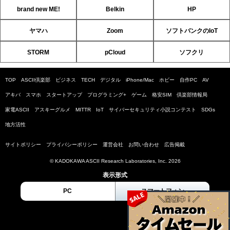
brand new ME!
Belkin
HP
ヤマハ
Zoom
ソフトバンクのIoT
STORM
pCloud
ソフクリ
TOP
ASCII倶楽部
ビジネス
TECH
デジタル
iPhone/Mac
ホビー
自作PC
AV
アキバ
スマホ
スタートアップ
プログラミング+
ゲーム
格安SIM
倶楽部情報局
家電ASCII
アスキーグルメ
MITTR
IoT
サイバーセキュリティ小説コンテスト
SDGs
地方活性
サイトポリシー
プライバシーポリシー
運営会社
お問い合わせ
広告掲載
© KADOKAWA ASCII Research Laboratories, Inc. 2026
表示形式
PC
スマートフォン