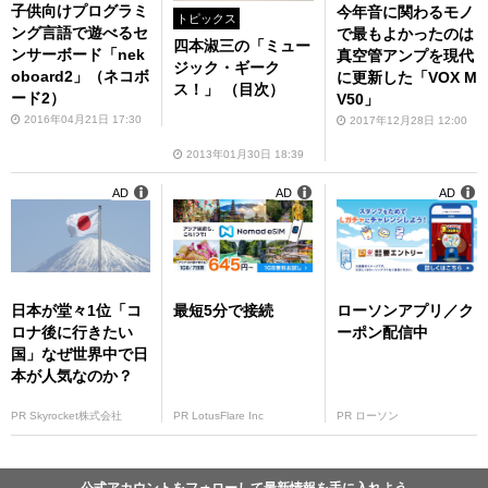
子供向けプログラミ
今年音に関わるモノ
トピックス
ング言語で遊べるセ
で最もよかったのは
四本淑三の「ミュー
ンサーボード「nek
真空管アンプを現代
ジック・ギーク
oboard2」（ネコボ
に更新した「VOX M
ス！」 （目次）
ード2）
V50」
2016年04月21日 17:30
2017年12月28日 12:00
2013年01月30日 18:39
AD
AD
AD
日本が堂々1位「コ
最短5分で接続
ローソンアプリ／ク
ロナ後に行きたい
ーポン配信中
国」なぜ世界中で日
本が人気なのか？
PR Skyrocket株式会社
PR LotusFlare Inc
PR ローソン
公式アカウントをフォローして最新情報を手に入れよう