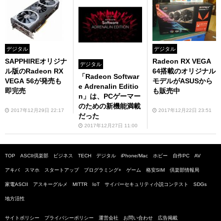
デジタル
デジタル
SAPPHIREオリジナ
Radeon RX VEGA
デジタル
ル版のRadeon RX
64搭載のオリジナル
「Radeon Softwar
VEGA 56が発売も
モデルがASUSから
e Adrenalin Editio
即完売
も販売中
n」は、PCゲーマー
のための新機能満載
2017年12月29日 22:17
2017年12月22日 23:51
だった
2017年12月27日 11:00
TOP
ASCII倶楽部
ビジネス
TECH
デジタル
iPhone/Mac
ホビー
自作PC
AV
アキバ
スマホ
スタートアップ
プログラミング+
ゲーム
格安SIM
倶楽部情報局
家電ASCII
アスキーグルメ
MITTR
IoT
サイバーセキュリティ小説コンテスト
SDGs
地方活性
サイトポリシー
プライバシーポリシー
運営会社
お問い合わせ
広告掲載