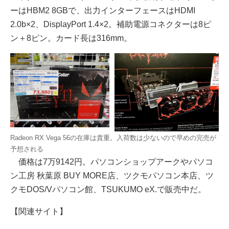
ーはHBM2 8GBで、出力インターフェースはHDMI
2.0b×2、DisplayPort 1.4×2。補助電源コネクターは8ピ
ン＋8ピン。カード長は316mm。
Radeon RX Vega 56の在庫は貴重。入荷数は少ないので早めの完売が
予想される
価格は7万9142円。パソコンショップアークやパソコ
ン工房 秋葉原 BUY MORE店、ツクモパソコン本店、ツ
クモDOS/Vパソコン館、TSUKUMO eX.で販売中だ。
【関連サイト】