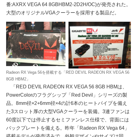
番:AXRX VEGA 64 8GBHBM2-2D2H/OC)が発売された。
大型のオリジナルVGAクーラーを採用する製品だ。
Radeon RX Vega 56を搭載する「RED DEVIL RADEON RX VEGA 56
8GB HBM2」
「RED DEVIL RADEON RX VEGA 56 8GB HBMは、
PowerColorのフラグシップ「Red Devil」シリーズの製
品。8mm径×2+6mm径×4の計6本のヒートパイプを備え
た3スロット厚の大型VGAクーラーを装備。3連ファンは
60度以下では停止するセミファンレス仕様で、背面には
バックプレートを備える。昨年「Radeon RX Vega 64」
搭載モデルが発売済みで、外観デザインやサイズは同