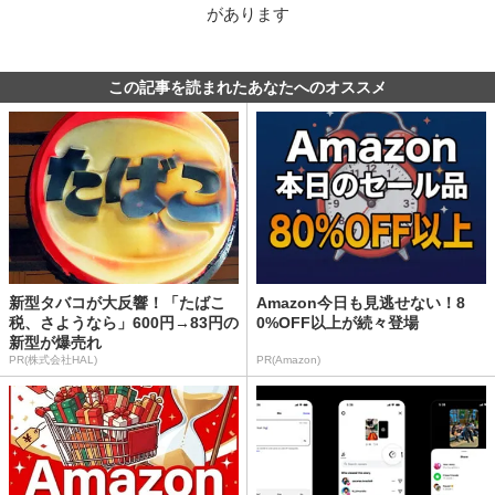
があります
この記事を読まれたあなたへのオススメ
新型タバコが大反響！「たばこ
Amazon今日も見逃せない！8
税、さようなら」600円→83円の
0%OFF以上が続々登場
新型が爆売れ
PR(株式会社HAL)
PR(Amazon)