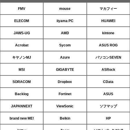
FMV
mouse
マカフィー
ELECOM
iiyama PC
HUAWEI
JAWS-UG
AMD
kintone
Acrobat
Sycom
ASUS ROG
キヤノンMJ
Azure
パソコンSEVEN
MSI
GIGABYTE
ASRock
SORACOM
Dropbox
CData
Backlog
Fortinet
ASUS
JAPANNEXT
ViewSonic
ソフマップ
brand new ME!
Belkin
HP