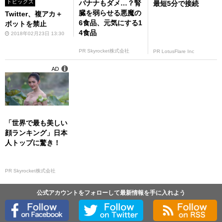
トピックス
バナナもダメ…？腎
最短5分で接続
臓を弱らせる悪魔の
Twitter、複アカ＋
6食品、元気にする1
ボットを禁止
4食品
2018年02月23日 13:30
PR Skyrocket株式会社
PR LotusFlare Inc
AD
「世界で最も美しい
顔ランキング」日本
人トップに驚き！
PR Skyrocket株式会社
公式アカウントをフォローして最新情報を手に入れよう