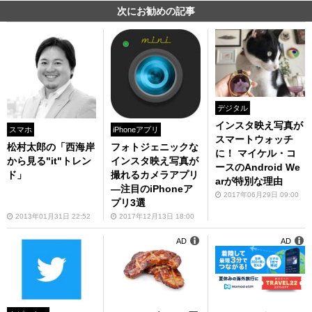
次にお勧めの記事
デジタル
インスタ映え写真が
スマホ
iPhoneアプリ
スマートウォッチ
松村太郎の「西海岸
フォトジェニックな
に！ マイケル・コ
から見る"it"トレン
インスタ映え写真が
ースのAndroid We
ド」
撮れるカメラアプリ
arが特別な理由
―注目のiPhoneア
2017年06月29日 09:00
プリ3選
2013年01月31日 22:52
2017年12月13日 18:00
AD
AD