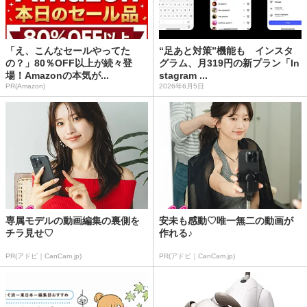
「え、こんなセールやってた
“足あと対策”機能も インスタ
の？」80％OFF以上が続々登
グラム、月319円の新プラン「In
場！Amazonの本気が...
stagram ...
PR(Amazon)
2026年6月5日
専属モデルの動画編集の裏側を
安未も感動♡唯一無二の動画が
チラ見せ♡
作れる♪
PR(アドビ｜CanCam.jp)
PR(アドビ｜CanCam.jp)