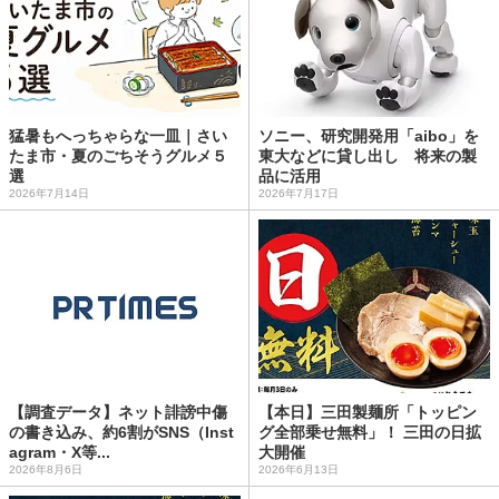
猛暑もへっちゃらな一皿｜さい
ソニー、研究開発用「aibo」を
たま市・夏のごちそうグルメ５
東大などに貸し出し 将来の製
選
品に活用
2026年7月14日
2026年7月17日
【調査データ】ネット誹謗中傷
【本日】三田製麺所「トッピン
の書き込み、約6割がSNS（Inst
グ全部乗せ無料」！ 三田の日拡
agram・X等...
大開催
2026年8月6日
2026年6月13日