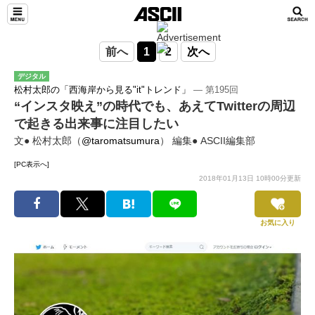
前へ
1
2
次へ
デジタル
松村太郎の「西海岸から見る"it"トレンド」
― 第195回
“インスタ映え”の時代でも、あえてTwitterの周辺
で起きる出来事に注目したい
文● 松村太郎（
@taromatsumura
） 編集● ASCII編集部
[PC表示へ]
2018年01月13日 10時00分更新
お気に入り