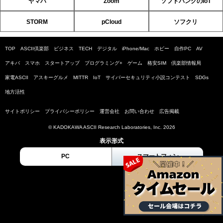
ヤマハ
Zoom
ソフトバンクのIoT
STORM
pCloud
ソフクリ
TOP
ASCII倶楽部
ビジネス
TECH
デジタル
iPhone/Mac
ホビー
自作PC
AV
アキバ
スマホ
スタートアップ
プログラミング+
ゲーム
格安SIM
倶楽部情報局
家電ASCII
アスキーグルメ
MITTR
IoT
サイバーセキュリティ小説コンテスト
SDGs
地方活性
サイトポリシー
プライバシーポリシー
運営会社
お問い合わせ
広告掲載
© KADOKAWA ASCII Research Laboratories, Inc. 2026
表示形式
PC
スマートフォン