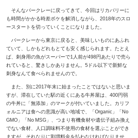
そんなバークレーに戻ってきて、今回はリカバリーに
も時間がかかる時差ボケを解消しながら、2018年のスロ
ースタートを切っていくことになりました。
バークレーから東京に戻ると、美味しいものにあふれ
ていて、しかもどれもとても安く感じられます。たとえ
ば、刺身用の魚がスーパーで1人前が498円あたりで売ら
れていると、驚きしかありません。5ドル以下で新鮮な
刺身なんて食べられませんので。
また、別に2017年末に始まったことではないと思いま
すが、滞在していた駅の近くにある牛丼屋は、400円弱
の牛丼に「無添加」のマークが付いていました。カリフ
ォルニアは食への意識が高い地域で、「Organic」「No
GMO」「No MSG」、つまり有機食材や遺伝子組み換え
でない食材、人口調味料不使用の食材を選ぶことができ
ますが、それなりに割増料金を払わなければなりませ