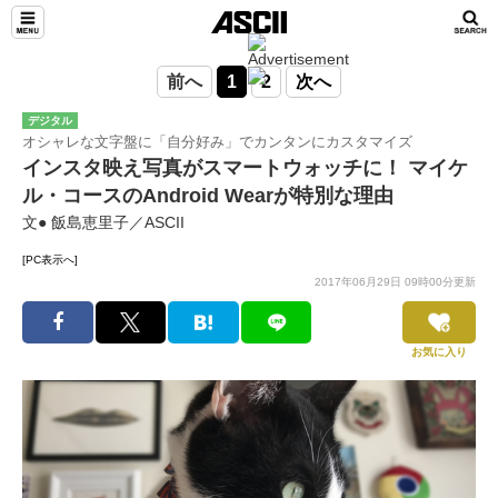
前へ
1
2
次へ
デジタル
オシャレな文字盤に「自分好み」でカンタンにカスタマイズ
インスタ映え写真がスマートウォッチに！ マイケ
ル・コースのAndroid Wearが特別な理由
文● 飯島恵里子／ASCII
[PC表示へ]
2017年06月29日 09時00分更新
お気に入り