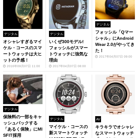
デジタル
フォッシル「Qマー
デジタル
デジタル
シャル」にAndroid
オシャレすぎるマイ
いくぜ300モデル!
Wear 2.0がやってき
ケル・コースのスマ
フォッシルがスマー
た！
ートウォッチは大ヒ
トウォッチに強気な
2017年04月07日 09:00
ットの予感！
理由
2016年09月07日 11:00
2017年04月07日 08:00
デジタル
保険料の一部をキャ
デジタル
AV
ッシュバックする
マイケル・コースの
キラキラでオシャレ
「あるく保険」にMI
新スマートウォッチ
なスマートウォッチ
SFIT採用