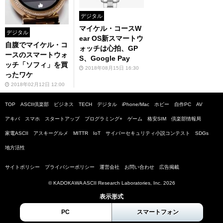
デジタル
マイケル・コースW
デジタル
ear OS新スマートウ
自腹でマイケル・コ
ォッチは心拍、GP
ースのスマートウォ
S、Google Pay
ッチ「ソフィ」を買
2018年08月15日 16:30
ったワケ
2018年02月12日 12:00
TOP
ASCII倶楽部
ビジネス
TECH
デジタル
iPhone/Mac
ホビー
自作PC
AV
アキバ
スマホ
スタートアップ
プログラミング+
ゲーム
格安SIM
倶楽部情報局
家電ASCII
アスキーグルメ
MITTR
IoT
サイバーセキュリティ小説コンテスト
SDGs
地方活性
サイトポリシー
プライバシーポリシー
運営会社
お問い合わせ
広告掲載
© KADOKAWA ASCII Research Laboratories, Inc. 2026
表示形式
PC
スマートフォン