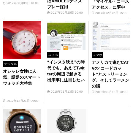
はAMOLEDディス
「マイケル・コース
2017年08月03日 18:00
プレー採用
アクセス」に夢中
2017年09月25日 09:00
2017年12月05日 15:30
スマホ
スマホ
“インスタ映え”の時
アメリカで進むCAT
デジタル
代でも、あえてTwit
Vの“コードカッ
オシャレ女性に人
terの周辺で起きる
ト”とストリーミン
気、話題のスマート
出来事に注目したい
グ、そしてラーメン
ウォッチ大特集
の話
2018年01月13日 10:00
2018年01月18日 10:00
2017年12月21日 09:00