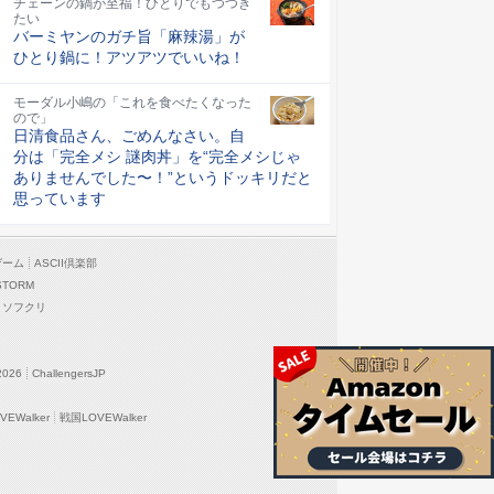
チェーンの鍋が至福！ひとりでもつつき
たい
バーミヤンのガチ旨「麻辣湯」が
ひとり鍋に！アツアツでいいね！
モーダル小嶋の「これを食べたくなった
ので」
日清食品さん、ごめんなさい。自
分は「完全メシ 謎肉丼」を“完全メシじゃ
ありませんでした〜！”というドッキリだと
思っています
ゲーム
ASCII倶楽部
STORM
ソフクリ
2026
ChallengersJP
EWalker
戦国LOVEWalker