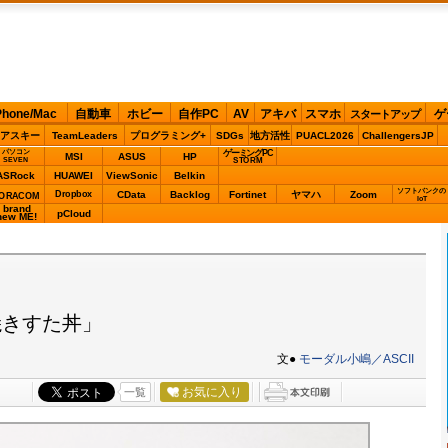
Phone/Mac
自動車
ホビー
自作PC
AV
アキバ
スマホ
ゲ
スタートアップ
アスキー
TeamLeaders
プログラミング+
SDGs
地方活性
PUACL2026
ChallengersJP
パソコン
ゲーミングPC
MSI
ASUS
HP
STORM
SEVEN
ASRock
HUAWEI
ViewSonic
Belkin
ソフトバンクの
Dropbox
CData
Backlog
Fortinet
ヤマハ
Zoom
ORACOM
IoT
brand
pCloud
new ME!
焼きすた丼」
文●
モーダル小嶋／ASCII
お気に入り
一覧