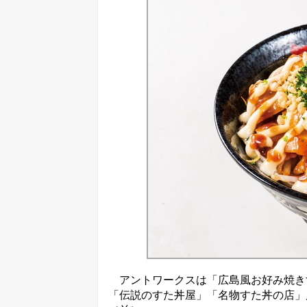
アントワークスは「広島風お好み焼きす
「伝説のすた丼屋」「名物すた丼の店」