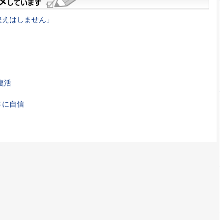
映えはしません」
復活
さに自信