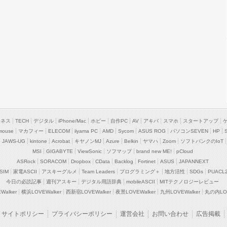
ジネス
TECH
デジタル
iPhone/Mac
ホビー
自作PC
AV
アキバ
スマホ
スタートアップ
mouse
マカフィー
ELECOM
iiyama PC
AMD
Sycom
ASUS ROG
パソコンSEVEN
HP
JAWS-UG
kintone
Acrobat
キヤノンMJ
Azure
Belkin
ヤマハ
Zoom
ソフトバンクのIoT
MSI
GIGABYTE
ViewSonic
ソフマップ
brand new ME!
pCloud
ASRock
SORACOM
Dropbox
CData
Backlog
Fortinet
ASUS
JAPANNEXT
SIM
家電ASCII
アスキーグルメ
Team Leaders
プログラミング＋
地方活性
SDGs
PUACL
今日の必読記事
週刊アスキー
デジタル用語辞典
mobileASCII
MITテクノロジーレビュー
alker
横浜LOVEWalker
西新宿LOVEWalker
夜景LOVEWalker
九州LOVEWalker
丸の内LOV
サイトポリシー
プライバシーポリシー
運営会社
お問い合わせ
広告掲載