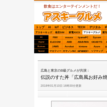
飲食はエンターテインメントだ！
ASCIIグルメ
トップ
AI
IoT
ビジネス
TECH
デジタル
i
アスキーキッズ
格安SIM
家電ASCII
アスキーグルメ
週刊
FMV
mouse
iiyamaPC
Sycom
PC
ELECOM
AMD
ASUS ROG
Digital
GIGABYTE
JAWS
Acrobat
kintone
Azure
Business
S
JAPANNEXT
マカフィー
キヤノンMJ
ソフマップ
Special
広島と東京のB級グルメが共演：
伝説のすた丼「広島風お好み
2018年01月10日 16時30分更新