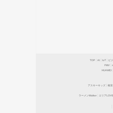
TOP
AI
IoT
ビ
FMV
HUAWEI
アスキーキッズ
格安
ラーメンWalker
エリアLOVEW