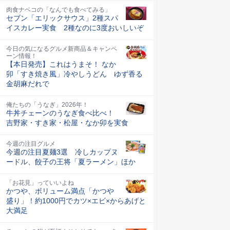
肉食ナベコの「なんでも食べてみる」
セブン「エリックサウス」2種スパ
イスカレー実食 2種なのに3度おいしいぞ
今日の気になるグルメ新商品＆キャンペ
ーン情報！
【本日発売】これはうまそ！ なか
卯「すき焼き風」冷やしうどん ゆず香る
金胡麻だれで
俺たちの「うなぎ」2026年！
牛丼チェーンのうなぎ食べ比べ！
吉野家・すき家・松屋・なか卯を実食
今週の注目グルメ
今週の注目夏麺3選 冷しカップヌ
ードル、餃子の王将「夏ラーメン」ほか
「お花見」っていいよね
かつや、ボリューム満点「かつや
盛り」！約1000円でカツ×エビ×からあげと
大満足