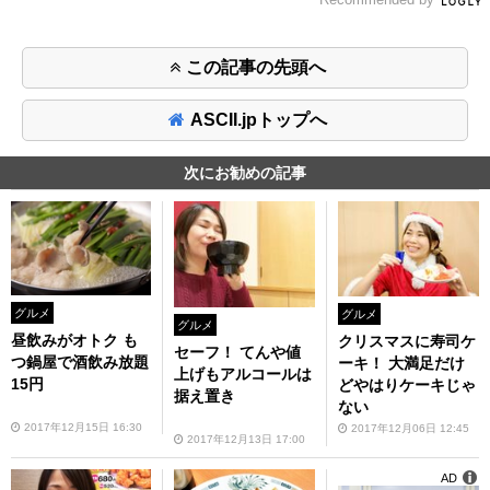
この記事の先頭へ
ASCII.jpトップへ
次にお勧めの記事
グルメ
グルメ
グルメ
昼飲みがオトク も
クリスマスに寿司ケ
セーフ！ てんや値
つ鍋屋で酒飲み放題
ーキ！ 大満足だけ
上げもアルコールは
15円
どやはりケーキじゃ
据え置き
ない
2017年12月15日 16:30
2017年12月06日 12:45
2017年12月13日 17:00
AD