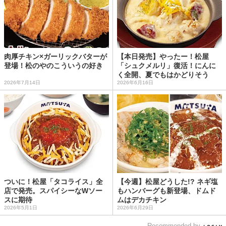
肉厚チキン×ガーリックバターが
【本日発売】やったー！松屋
登場！松のやのこういうの好き
「シュクメルリ」復活！にんに
く全開、夏でもはかどりそう
2026年7月14日
2026年6月16日
ついに！松屋「タコライス」全
【今週】松屋どうした!? ネギ塩
店で発売。スパイシーなWソー
もハンバーグも新登場、ドムド
スに期待
ムはデカチキン
2026年5月1日
2026年6月29日
Recommended by