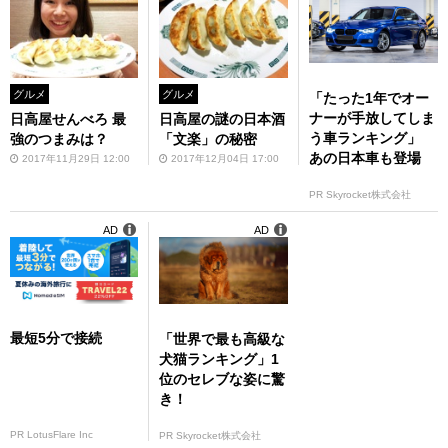
グルメ
グルメ
「たった1年でオー
ナーが手放してしま
日高屋せんべろ 最
日高屋の謎の日本酒
う車ランキング」
強のつまみは？
「文楽」の秘密
あの日本車も登場
2017年11月29日 12:00
2017年12月04日 17:00
PR Skyrocket株式会社
AD
AD
最短5分で接続
「世界で最も高級な
犬猫ランキング」1
位のセレブな姿に驚
き！
PR LotusFlare Inc
PR Skyrocket株式会社