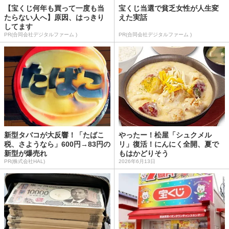
【宝くじ何年も買って一度も当
宝くじ当選で貧乏女性が人生変
たらない人へ】原因、はっきり
えた実話
してます
PR(合同会社デジタルファーム )
PR(合同会社デジタルファーム )
新型タバコが大反響！「たばこ
やったー！松屋「シュクメル
税、さようなら」600円→83円の
リ」復活！にんにく全開、夏で
新型が爆売れ
もはかどりそう
PR(株式会社HAL)
2026年6月13日