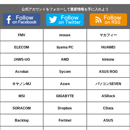
公式アカウントをフォローして最新情報を手に入れよう
FMV
mouse
マカフィー
ELECOM
iiyama PC
HUAWEI
JAWS-UG
AMD
kintone
Acrobat
Sycom
ASUS ROG
キヤノンMJ
Azure
パソコンSEVEN
MSI
GIGABYTE
ASRock
SORACOM
Dropbox
CData
Backlog
Fortinet
ASUS