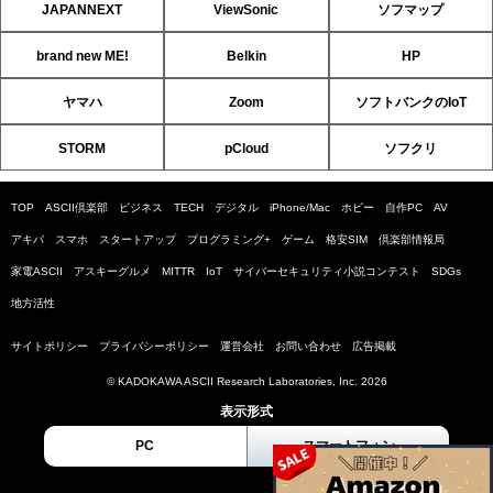
JAPANNEXT
ViewSonic
ソフマップ
brand new ME!
Belkin
HP
ヤマハ
Zoom
ソフトバンクのIoT
STORM
pCloud
ソフクリ
TOP
ASCII倶楽部
ビジネス
TECH
デジタル
iPhone/Mac
ホビー
自作PC
AV
アキバ
スマホ
スタートアップ
プログラミング+
ゲーム
格安SIM
倶楽部情報局
家電ASCII
アスキーグルメ
MITTR
IoT
サイバーセキュリティ小説コンテスト
SDGs
地方活性
サイトポリシー
プライバシーポリシー
運営会社
お問い合わせ
広告掲載
© KADOKAWA ASCII Research Laboratories, Inc. 2026
表示形式
PC
スマートフォン