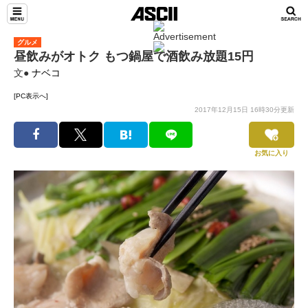
グルメ
昼飲みがオトク もつ鍋屋で酒飲み放題15円
文●
ナベコ
[PC表示へ]
2017年12月15日 16時30分更新
お気に入り