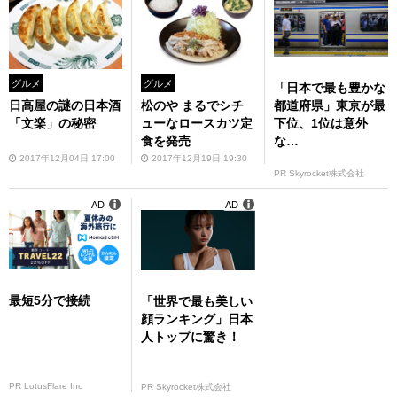
グルメ
グルメ
「日本で最も豊かな
都道府県」東京が最
日高屋の謎の日本酒
松のや まるでシチ
下位、1位は意外
「文楽」の秘密
ューなロースカツ定
な…
食を発売
2017年12月04日 17:00
2017年12月19日 19:30
PR Skyrocket株式会社
AD
AD
最短5分で接続
「世界で最も美しい
顔ランキング」日本
人トップに驚き！
PR LotusFlare Inc
PR Skyrocket株式会社