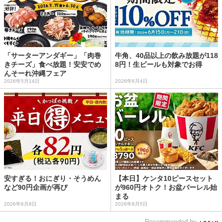
「サーターアンダギー」「肉巻
牛角、40品以上の飲み放題が118
きチーズ」食べ放題！安安でめ
8円！生ビールも対象でお得
んそーれ沖縄フェア
2026年5月14日
2026年6月4日
安すぎる！おにぎり・そうめん
【本日】ケンタ10ピースセット
など90円企画が再び
が960円オトク！お盆バーレル始
まる
2026年6月8日
2026年8月5日
Recommended by