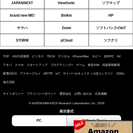
JAPANNEXT
ViewSonic
ソフマップ
brand new ME!
Belkin
HP
ヤマハ
Zoom
ソフトバンクのIoT
STORM
pCloud
ソフクリ
TOP
ASCII倶楽部
ビジネス
TECH
デジタル
iPhone/Mac
ホビー
自作PC
AV
アキバ
スマホ
スタートアップ
プログラミング+
ゲーム
格安SIM
倶楽部情報局
家電ASCII
アスキーグルメ
MITTR
IoT
サイバーセキュリティ小説コンテスト
SDGs
地方活性
サイトポリシー
プライバシーポリシー
運営会社
お問い合わせ
広告掲載
© KADOKAWA ASCII Research Laboratories, Inc. 2026
表示形式
PC
スマートフォン