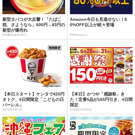
新型タバコが大反響！「たばこ
Amazon今日も見逃せない！8
税、さようなら」600円→83円の
0%OFF以上が続々登場
新型が爆売れ
PR(株式会社HAL)
PR(Amazon)
【本日スタート】ケンタで420円
【本日】かつや「感謝祭」き
オトク、6日間限定「こどもの日
た！定番5品が165円引き、4日間
バーレル」
限定
2026年5月1日
2026年5月28日