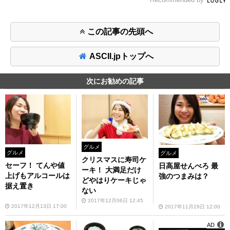
この記事の先頭へ
ASCII.jpトップへ
次にお勧めの記事
グルメ
グルメ
グルメ
クリスマスに寿司ケ
セーフ！ てんや値
日高屋せんべろ 最
ーキ！ 大満足だけ
上げもアルコールは
強のつまみは？
どやはりケーキじゃ
据え置き
ない
2017年12月06日 12:45
2017年12月13日 17:00
2017年11月29日 12:00
AD