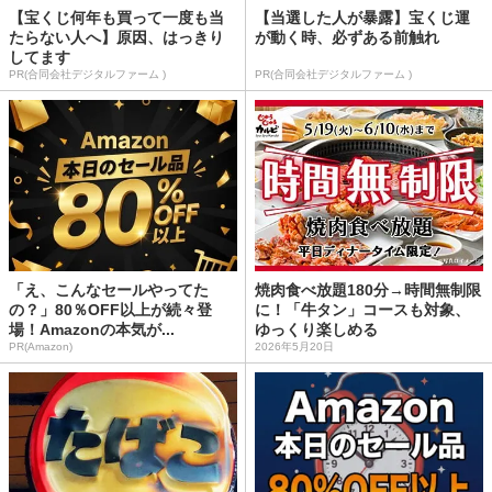
【宝くじ何年も買って一度も当
【当選した人が暴露】宝くじ運
たらない人へ】原因、はっきり
が動く時、必ずある前触れ
してます
PR(合同会社デジタルファーム )
PR(合同会社デジタルファーム )
「え、こんなセールやってた
焼肉食べ放題180分→時間無制限
の？」80％OFF以上が続々登
に！「牛タン」コースも対象、
場！Amazonの本気が...
ゆっくり楽しめる
PR(Amazon)
2026年5月20日