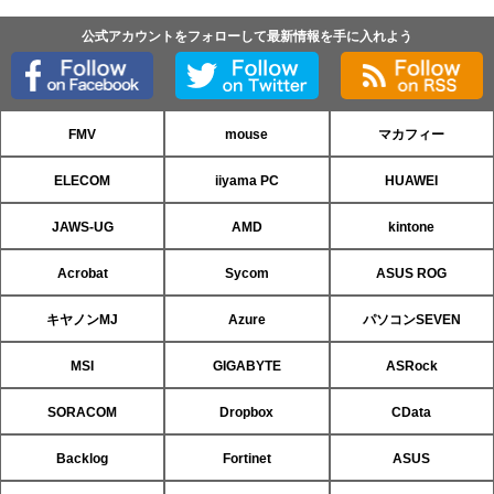
公式アカウントをフォローして最新情報を手に入れよう
FMV
mouse
マカフィー
ELECOM
iiyama PC
HUAWEI
JAWS-UG
AMD
kintone
Acrobat
Sycom
ASUS ROG
キヤノンMJ
Azure
パソコンSEVEN
MSI
GIGABYTE
ASRock
SORACOM
Dropbox
CData
Backlog
Fortinet
ASUS