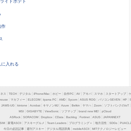
ライドポテト
る
信作
ス
んに入れる
ジネス
TECH
デジタル
iPhone/Mac
ホビー
自作PC
AV
アキバ
スマホ
スタートアップ
mouse
マカフィー
ELECOM
iiyama PC
AMD
Sycom
ASUS ROG
パソコンSEVEN
HP
JAWS-UG
kintone
Acrobat
キヤノンMJ
Azure
Belkin
ヤマハ
Zoom
ソフトバンクのIoT
MSI
GIGABYTE
ViewSonic
ソフマップ
brand new ME!
pCloud
ASRock
SORACOM
Dropbox
CData
Backlog
Fortinet
ASUS
JAPANNEXT
SIM
家電ASCII
アスキーグルメ
Team Leaders
プログラミング＋
地方活性
SDGs
PUACL
今日の必読記事
週刊アスキー
デジタル用語辞典
mobileASCII
MITテクノロジーレビュー