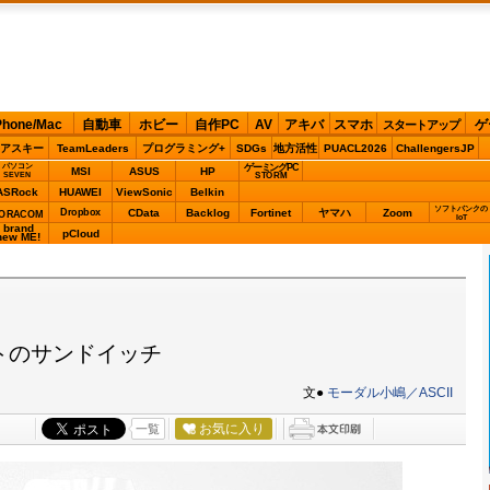
Phone/Mac
自動車
ホビー
自作PC
AV
アキバ
スマホ
ゲ
スタートアップ
アスキー
TeamLeaders
プログラミング+
SDGs
地方活性
PUACL2026
ChallengersJP
パソコン
ゲーミングPC
MSI
ASUS
HP
STORM
SEVEN
ASRock
HUAWEI
ViewSonic
Belkin
ソフトバンクの
Dropbox
CData
Backlog
Fortinet
ヤマハ
Zoom
ORACOM
IoT
brand
pCloud
new ME!
トのサンドイッチ
文●
モーダル小嶋／ASCII
お気に入り
一覧