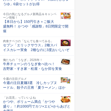
うゆ」6袋セットがお得
今日の気になるグルメ新商品＆キャンペ
ーン情報！
【本日から】150円引き＋ご飯大
盛無料！ かつや「感謝祭」8日間限定で開
催
肉食ナベコの「なんでも食べてみる」
セブン「エリックサウス」2種スパ
イスカレー実食 2種なのに3度おいしいぞ
俺たちの「うなぎ」2026年！
牛丼チェーンのうなぎ食べ比べ！
吉野家・すき家・松屋・なか卯を実食
今週の注目グルメ
今週の注目夏麺3選 冷しカップヌ
ードル、餃子の王将「夏ラーメン」ほか
「お花見」っていいよね
かつや、ボリューム満点「かつや
盛り」！約1000円でカツ×エビ×からあげと
大満足