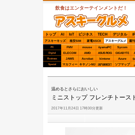
飲食はエンターテインメントだ！
ASCIIグルメ
トップ
AI
IoT
ビジネス
TECH
デジタル
i
アスキーキッズ
格安SIM
家電ASCII
アスキーグルメ
週刊
FMV
mouse
iiyamaPC
Sycom
PC
ELECOM
AMD
ASUS ROG
Digital
GIGABYTE
JAWS
Acrobat
kintone
Azure
Business
S
JAPANNEXT
マカフィー
キヤノンMJ
ソフマップ
Special
温めるとさらにおいしい
ミニストップ フレンチトース
2017年11月24日 17時30分更新