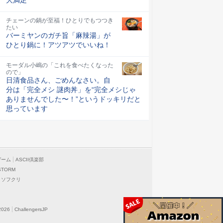
チェーンの鍋が至福！ひとりでもつつき
たい
バーミヤンのガチ旨「麻辣湯」が
ひとり鍋に！アツアツでいいね！
モーダル小嶋の「これを食べたくなった
ので」
日清食品さん、ごめんなさい。自
分は「完全メシ 謎肉丼」を“完全メシじゃ
ありませんでした〜！”というドッキリだと
思っています
ゲーム
ASCII倶楽部
STORM
ソフクリ
2026
ChallengersJP