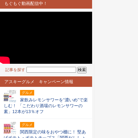
もぐもぐ動画配信中！
記事を探す
アスキーグルメ キャンペーン情報
グルメ
家飲みレモンサワーを“濃いめ”で楽
しむ！ 「こだわり酒場のレモンサワーの
素」12本が13％オフ
グルメ
関西限定の味をおやつ棚に！ 堅あ
げポテト・ポテトチップス「関西だししょ