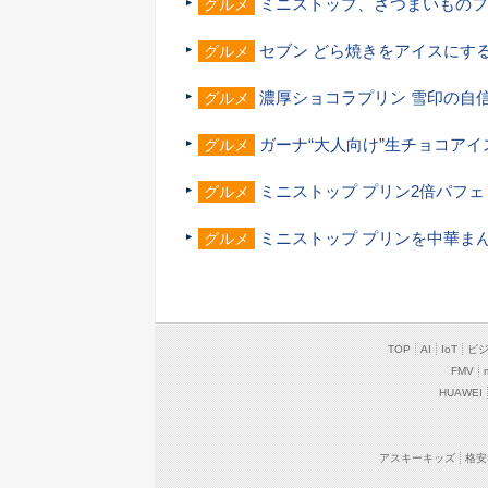
ミニストップ、さつまいものフ
グルメ
セブン どら焼きをアイスにす
グルメ
濃厚ショコラプリン 雪印の自
グルメ
ガーナ“大人向け”生チョコアイ
グルメ
ミニストップ プリン2倍パフェ
グルメ
ミニストップ プリンを中華ま
グルメ
TOP
AI
IoT
ビ
FMV
HUAWEI
アスキーキッズ
格安