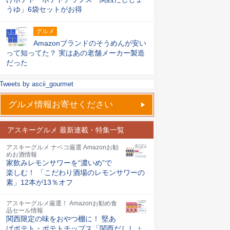
うゆ」6袋セットがお得
グルメ
Amazonブランドのそうめんが安い
って知ってた？ 実はあの老舗メーカー製造
だった
Tweets by ascii_gourmet
グルメ情報お寄せください
アスキーグルメ 最新連載・特集一覧
アスキーグルメ ナベコ厳選 Amazonお勧
めお酒情報
家飲みレモンサワーを“濃いめ”で
楽しむ！ 「こだわり酒場のレモンサワーの
素」12本が13％オフ
アスキーグルメ厳選！ Amazonお勧め食
品セール情報
関西限定の味をおやつ棚に！ 堅あ
げポテト・ポテトチップス「関西だししょ