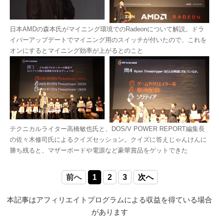
日本AMDの森本氏がマイニング環境でのRadeonについて解説。ドラ
イバーアップデートでマイニング用のスイッチが付いたので、これを
オンにするとマイニング効率が上がるとのこと
テクニカルライター高橋敏也氏と、DOS/V POWER REPORT編集長
の佐々木修司氏によるクイズセッション。クイズに答えじゃんけんに
勝ち残ると、マザーボードや電源など豪華賞品をゲットできた
前へ
1
2
3
次へ
本記事はアフィリエイトプログラムによる収益を得ている場合
があります