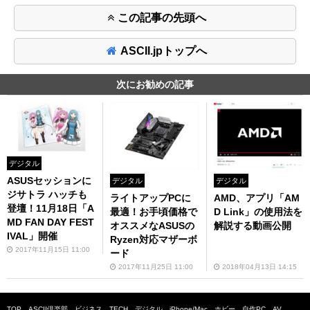
この記事の先頭へ
ASCII.jpトップへ
次にお勧めの記事
デジタル
ASUSセッションに
デジタル
デジタル
ジサトラ ハッチも
ライトアップPCに
AMD、アプリ「AM
登壇！11月18日「A
最適！お手頃価格で
D Link」の使用法を
MD FAN DAY FEST
オススメなASUSの
解説する動画公開
IVAL」開催
Ryzen対応マザーボ
2017年11月15日 11:00
ード
2017年11月25日 11:00
2018年04月13日 14:15
TOP
ASCII倶楽部
ビジネス
TECH
デジタル
iPhone/Mac
ホビー
自作PC
AV