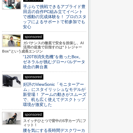
手ぶらで挑戦できるアプライド豊
田店の自作PC組み立てイベント
で感動の完成体験を！ プロのスタ
ッフによるサポートで初参加でも
安心
sponsored
ガバナンスの徹底で安全を担保し、AI
活用の促進で目指すのは“トレジャー
Box”という成長エンジン
“120TB消失危機”を救ったBox。
ゼネラルが挑むグローバルデータ
統合の舞台裏
sponsored
好評のViewSonic「モニターアー
ム」にスタイリッシュなモデルが
新登場！ アームの動きがスムーズ
で、机も広く使えてデスクトップ
環境が激変した
sponsored
スイッチひとつで背中のS字カーブにフ
ィット！
腰を気にする長時間デスクワーカ