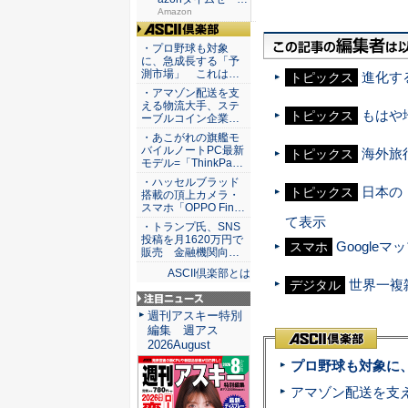
が...
Amazon
ASCII倶楽部
・プロ野球も対象
に、急成長する「予
測市場」 これは…
進化する
トピックス
・アマゾン配送を支
える物流大手、ステ
もはや
トピックス
ーブルコイン企業…
・あこがれの旗艦モ
バイルノートPC最新
海外旅
トピックス
モデル=「ThinkPa…
・ハッセルブラッド
日本の
トピックス
搭載の頂上カメラ・
スマホ「OPPO Fin…
て表示
・トランプ氏、SNS
投稿を月1620万円で
Google
スマホ
販売 金融機関向…
ASCII倶楽部とは
世界一複
デジタル
注目ニュース
週刊アスキー特別
編集 週アス
2026August
プロ野球も対象に