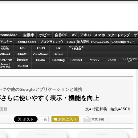
Phone/Mac
自動車
ホビー
自作PC
AV
アキバ
スマホ
ゲ
スタートアップ
アスキー
TeamLeaders
プログラミング+
SDGs
地方活性
PUACL2026
ChallengersJP
パソコン
ゲーミングPC
MSI
ASUS
HP
STORM
SEVEN
ASRock
HUAWEI
ViewSonic
Belkin
ソフトバンクの
Dropbox
CData
Backlog
Fortinet
ヤマハ
Zoom
ORACOM
IoT
brand
pCloud
new ME!
クや他のGoogleアプリケーションと連携
プがさらに使いやすく表示・機能を向上
分更新
文● 行正和義 編集●ASCII
お気に入り
一覧