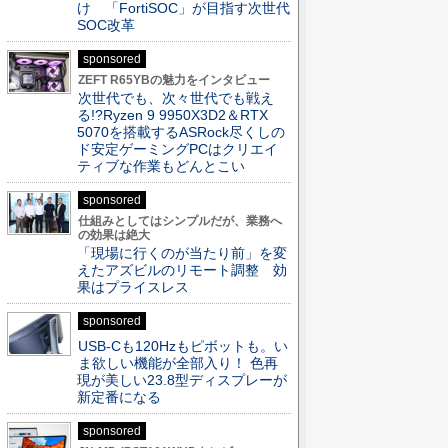
け 「FortiSOC」が目指す次世代
SOC改革
sponsored
ZEFT R65YBの魅力をインタビュー
次世代でも、次々世代でも戦え
る!?Ryzen 9 9950X3D2＆RTX
5070を搭載するASRock尽くしの
ド安定ゲーミングPCはクリエイ
ティブな作業もどんとこい
sponsored
仕組みとしてはシンプルだが、業務へ
の効果は絶大
「現場に行くのが当たり前」を変
えたアズビルのリモート調整 効
果はプライスレス
sponsored
USB-Cも120Hzもピボットも。い
ま欲しい機能が全部入り！ 色再
現が美しい23.8型ディスプレーが
新定番になる
sponsored