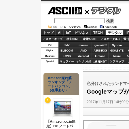
ASCII.jp
デジタル
トップ
AI
IoT
ビジネス
TECH
デジタル
i
アスキーキッズ
格安SIM
家電ASCII
アスキーグルメ
週刊
FMV
mouse
iiyamaPC
Sycom
PC
ELECOM
AMD
ASUS ROG
Digital
GIGABYTE
JAWS
Acrobat
kintone
Azure
Business
S
JAPANNEXT
マカフィー
キヤノンMJ
ソフマップ
Special
Amazon売れ筋
ランキング「ノ
色分けされたランドマー
ートパソコン」
（在庫あり）
Googleマッ
1
2017年11月17日 14時00
【Amazon.co.jp限
定】HP ノートパソ