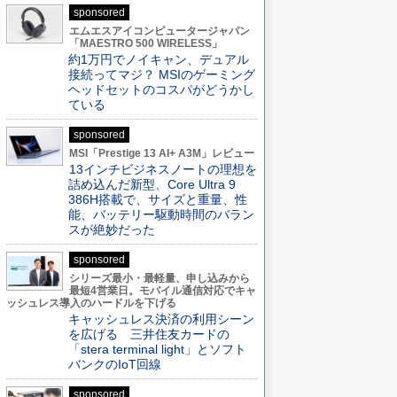
sponsored
エムエスアイコンピュータージャパン
「MAESTRO 500 WIRELESS」
約1万円でノイキャン、デュアル
接続ってマジ？ MSIのゲーミング
ヘッドセットのコスパがどうかし
ている
sponsored
MSI「Prestige 13 AI+ A3M」レビュー
13インチビジネスノートの理想を
詰め込んだ新型、Core Ultra 9
386H搭載で、サイズと重量、性
能、バッテリー駆動時間のバラン
スが絶妙だった
sponsored
シリーズ最小・最軽量、申し込みから
最短4営業日。モバイル通信対応でキャ
ッシュレス導入のハードルを下げる
キャッシュレス決済の利用シーン
を広げる 三井住友カードの
「stera terminal light」とソフト
バンクのIoT回線
sponsored