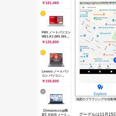
コン 15-fd 15.6イン
￥181,469
チ インテル Core 5
120U メモリ16GB
2
SSD512GB
Windows 11
Microsoft Office
2024搭載 WPS
Office搭載 カメラシ
FMV ノートパソコン
ャッター 指紋認証 薄
WE1-K3 (MS 365
型 Copilotキー搭載
Personal/Copilotキ
￥125,800
ナチュラルシルバー
ー搭載/Win 11/15.6
(BJ0M5PA-AAAI)
型/Core
3
i5/16GB/SSD
512GB/ホワイト)
FMVWK3E15W_AZ
Lenovo ノートパソ
コン パソコン
IdeaPad Slim 3 14.0
￥159,800
インチ AMD
Ryzen™ 5 8640HS
4
メモリ16GB
SSD512GB
地図のブラウジングや自動
Microsoft 365 試用
版 Windows11 バッ
テリー駆動12.6時間
【Amazon.co.jp限
重量1.39kg ルナグレ
グーグルは11月15日
定】ASUS ノートパ