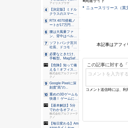
■関連サイト
な睡眠を...
アイリスプラザ
ニュースリリース（英
【決定版】ミドル
クラスのスマート
フォンの...
RTX 4070搭載ノ
ートが17万円
台。...
腰は大風量ファ
ン、背中はペルチ
ェ冷却。ダ...
ソフトバンク宮川
本記事はアフィ
社長、ドコモ「ah
amo...
必要なときだけ、
手帳型。MagSaf
e・...
【危険】知って備
える！オフィスの
セキュリ...
株式会社アルファーテ
クノ
Google Pixelに深
刻度"高"の...
重めの3Dゲームも
快適！ ゲームに強
いH...
【基本解説】5分
でわかるオフィス
セキュリ...
株式会社アルファーテ
クノ
【毎日変わる】Am
azonタイムセール