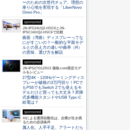
ーのための次世代チェア。理想の
座り心地を実現する「LiberNovo
Omni Pro」
sponsored
JN-IPS34UQ2-HSC6とJN-
IPSC34UQ2-HSC6で比較
曲面（湾曲）ディスプレーってな
にがすごいの？一般的な平面モデ
ルとの見え方の違いや曲率（R）
の意味、選び方を解説
sponsored
JN-IPS27G120U2 価格.com限定モデ
ルをレビュー
27型4K・120Hzゲーミングディス
プレーが破格の3万円切り！PCで
もPS5でもSwitch 2でも使えるモ
デルだけど買っても大丈夫？昇降
式多機能スタンドやUSB Typc-C
給電は？
sponsored
AIによる運用自動化は、企業が生き残
るための必須条件
属人化、人手不足、アラートだら