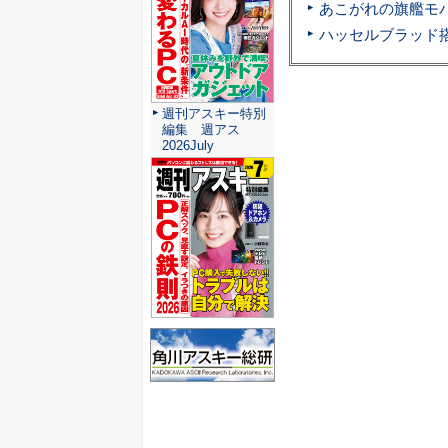
週刊アスキー特別
編集 週アス
2026July