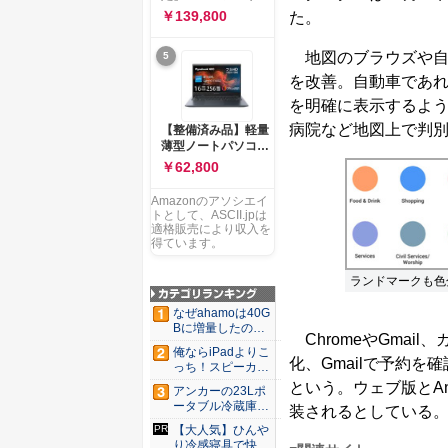
ー 83K9003JJP ノー
ソコン Vivobook 15
￥139,800
た。
トPC
M1502NAQ 15.6イ
ンチ AMD Ryzen 7
地図のブラウズや自
5
170 メモリ16GB
SSD 512GB
を改善。自動車であ
Microsoft 365
を明確に表示するよ
Personal (24か月版)
搭載 Windows 11 重
病院など地図上で判
【整備済み品】軽量
量1.7kg Wi-Fi 6E ク
薄型ノートパソコン
ワイエットブルー
dynabook G83 ■
￥62,800
M1502NAQ-
13.3型
R7165BUWS
FHD(1920x1080) -
Amazonのアソシエイ
高性能第11世代Core
トとして、ASCII.jpは
i5-1135G7 - メモリ
適格販売により収入を
16GB - SSD 256GB
得ています。
- Webカメラ -
WiFi&Bluetooth -
ランドマークも色
USB Type-C - MS
Office 2021 - Win11
なぜahamoは40G
搭載
Bに増量したの
ChromeやGmai
か ...
俺ならiPadよりこ
化、Gmailで予約
っち！スピーカー
9個...
という。ウェブ版とAn
アンカーの23Lポ
ータブル冷蔵庫が
装されるとしている
Ama...
【大人気】ひんや
り冷感寝具で快適