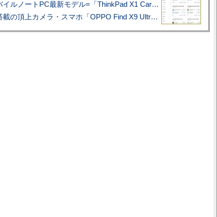
あこがれの旗艦モバイルノートPC最新モデル=「ThinkPad X1 Carbon Gen 14 Aura Edition」実機レビュー
ハッセルブラッド搭載の頂上カメラ・スマホ「OPPO Find X9 Ultra」実写レビュー=プロが本気で徹底撮影しました!!