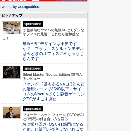
Tweets by asciijpeditors
ピックアップ
sponsored
才色兼備なヤマハの無線APはモダンな
オフィスに最適 これなら違和感な
し！
無線APにデザインは不要です
か？ ブラックスケルトンモデル
は今どきのオフィスにめちゃなじ
むんです
sponsored
Silent Master Noctua Edition X870A
をレビュー
ファンが12基もあるのにほとんど
の活用シーンで35dB以下、サイ
コムのNoctua尽くし静音ゲーミン
グPCがすごすぎた
sponsored
フォーティネット フィールドCTOがAI
とIT部門の付き合い方を語る
AIに振り回されないIT部門になる
ため、IT部門が今考えなければな