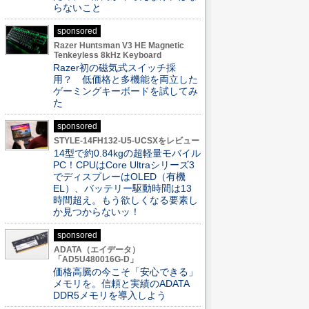
らないこと
sponsored
Razer Huntsman V3 HE Magnetic
Tenkeyless 8kHz Keyboard
Razer初の磁気式スイッチ採
用？ 低価格と多機能を両立した
ゲーミングキーボードを試してみ
た
sponsored
STYLE-14FH132-U5-UCSXをレビュー
14型で約0.84kgの超軽量モバイル
PC！CPUはCore Ultraシリーズ3
でディスプレーはOLED（有機
EL）、バッテリー駆動時間は13
時間超え。もう欲しくなる要素し
か見つからないッ！
sponsored
ADATA（エイデータ）
「AD5U480016G-D」
価格高騰の今こそ「安心できる」
メモリを。信頼と実績のADATA
DDR5メモリを導入しよう