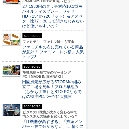
JN-MD-IPST101WHDをレビュー
2万1980円のタッチ対応10.1型モ
バイルディスプレー、ワイド
HD（1540×720ドット）＆アスペ
クト比77：36って聞きなじみない
けど使いやすいの？
sponsored
ファミチキ「ファミマ味」も実食
ファミチキの次に売れている商品
が意外！ ファミマ「レジ横」人気
トップ3
sponsored
茨城県龍ヶ崎市産のゲーミング
PC【MADE IN IBARAKI】
田園風景が広がるSTORMの組み
立て工場を見学！プロの早組み
（しかも丁寧）とBTO PCならで
はの特注PCパーツに大興奮
sponsored
ビジネスIT環境が大きく変わる中で、
情シスさんの悩みも変化している？
「IT機器が高すぎる」「熟練メン
バー不在で分からない」… 情シス