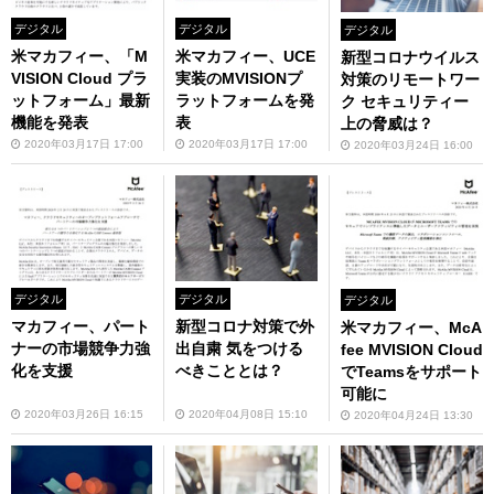
デジタル
デジタル
デジタル
米マカフィー、「M
米マカフィー、UCE
新型コロナウイルス
VISION Cloud プラ
実装のMVISIONプ
対策のリモートワー
ットフォーム」最新
ラットフォームを発
ク セキュリティー
機能を発表
表
上の脅威は？
2020年03月17日 17:00
2020年03月17日 17:00
2020年03月24日 16:00
デジタル
デジタル
デジタル
マカフィー、パート
新型コロナ対策で外
米マカフィー、McA
ナーの市場競争力強
出自粛 気をつける
fee MVISION Cloud
化を支援
べきこととは？
でTeamsをサポート
可能に
2020年03月26日 16:15
2020年04月08日 15:10
2020年04月24日 13:30