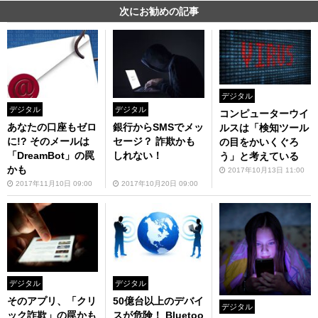
次にお勧めの記事
デジタル
デジタル
デジタル
コンピューターウイ
あなたの口座もゼロ
銀行からSMSでメッ
ルスは「検知ツール
に!? そのメールは
セージ？ 詐欺かも
の目をかいくぐろ
「DreamBot」の罠
しれない！
う」と考えている
かも
2017年10月13日 11:00
2017年11月10日 09:00
2017年10月20日 09:00
デジタル
デジタル
そのアプリ、「クリ
50億台以上のデバイ
デジタル
ック詐欺」の罠かも
スが危険！ Bluetoo