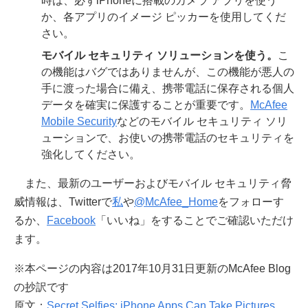
時は、必ずiPhoneに搭載のカメラ アプリを使う
か、各アプリのイメージ ピッカーを使用してくだ
さい。
モバイル
セキュリティ
ソリューションを使う。
こ
の機能はバグではありませんが、この機能が悪人の
手に渡った場合に備え、携帯電話に保存される個人
データを確実に保護することが重要です。
McAfee
Mobile Security
などのモバイル セキュリティ ソリ
ューションで、お使いの携帯電話のセキュリティを
強化してください。
また、最新のユーザーおよびモバイル セキュリティ脅
威情報は、Twitterで
私
や
@McAfee_Home
をフォローす
るか、
Facebook
「いいね」をすることでご確認いただけ
ます。
※本ページの内容は2017年10月31日更新のMcAfee Blog
の抄訳です
原文：
Secret Selfies: iPhone Apps Can Take Pictures