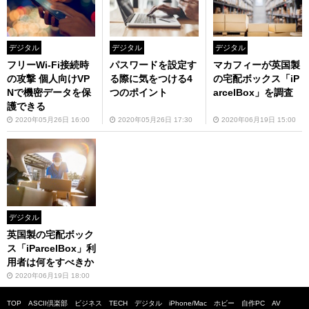
デジタル
デジタル
デジタル
フリーWi-Fi接続時
パスワードを設定す
マカフィーが英国製
の攻撃 個人向けVP
る際に気をつける4
の宅配ボックス「iP
Nで機密データを保
つのポイント
arcelBox」を調査
護できる
2020年05月26日 16:00
2020年05月26日 17:30
2020年06月19日 15:00
デジタル
英国製の宅配ボック
ス「iParcelBox」利
用者は何をすべきか
2020年06月19日 18:00
TOP
ASCII倶楽部
ビジネス
TECH
デジタル
iPhone/Mac
ホビー
自作PC
AV