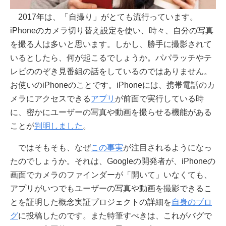
2017年は、「自撮り」がとても流行っています。
iPhoneのカメラ切り替え設定を使い、時々、自分の写真
を撮る人は多いと思います。しかし、勝手に撮影されて
いるとしたら、何が起こるでしょうか。パパラッチやテ
レビののぞき見番組の話をしているのではありません。
お使いのiPhoneのことです。iPhoneには、携帯電話のカ
メラにアクセスできる
アプリ
が前面で実行している時
に、密かにユーザーの写真や動画を撮らせる機能がある
ことが
判明しました
。
ではそもそも、なぜ
この事実
が注目されるようになっ
たのでしょうか。それは、Googleの開発者が、iPhoneの
画面でカメラのファインダーが「開いて」いなくても、
アプリがいつでもユーザーの写真や動画を撮影できるこ
とを証明した概念実証プロジェクトの詳細を
自身のブロ
グ
に投稿したのです。また特筆すべきは、これがバグで