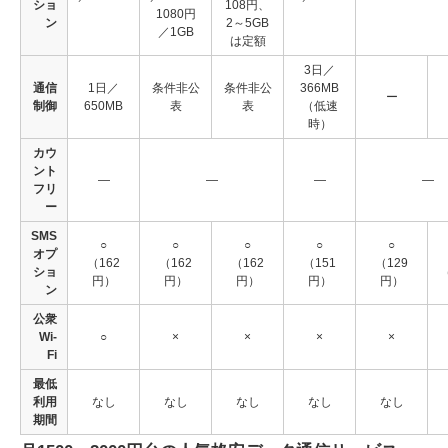
ショ
108円、
1080円
ン
2～5GB
／1GB
は定額
3日／
通信
1日／
条件非公
条件非公
366MB
ー
制御
650MB
表
表
（低速
時）
カウ
ント
―
―
―
―
フリ
ー
SMS
○
○
○
○
○
オプ
（162
（162
（162
（151
（129
ショ
円）
円）
円）
円）
円）
ン
公衆
Wi-
○
×
×
×
×
Fi
最低
利用
なし
なし
なし
なし
なし
期間