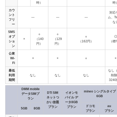
時）
時
カウ
対応
ント
―
―
―
ム、Twi
フリ
な
ー
SMS
○
○
オプ
○
×
（140
（129
ショ
（162円）
（標
円）
円）
ン
公衆
Wi-
×
×
○
×
Fi
最低
なし（
利用
なし
なし
なし
削
期間
324
DMM mobile
mineo シングルタイプ
DTI SIM
イオンモ
データSIMプ
6GB
ネットつ
バイル デ
ラン
かい放題
ータ8GB
ドコモ
au
プラン
プラン
5GB
8GB
プラン
プラン