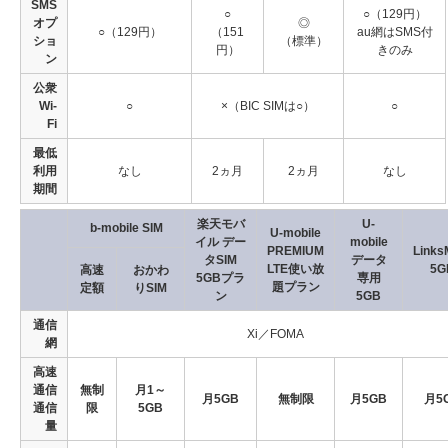
SMS
○
○（129円）
オプ
◎
○（129円）
（151
au網はSMS付
ショ
（標準）
円）
きのみ
ン
公衆
Wi-
○
×（BIC SIMは○）
○
Fi
最低
利用
なし
2ヵ月
2ヵ月
なし
期間
楽天モバ
U-
b-mobile SIM
U-mobile
イル デー
mobile
PREMIUM
Links
タSIM
データ
LTE使い放
5G
高速
おかわ
5GBプラ
専用
題プラン
定額
りSIM
ン
5GB
通信
Xi／FOMA
網
高速
通信
無制
月1～
月5GB
無制限
月5GB
月5
通信
限
5GB
量