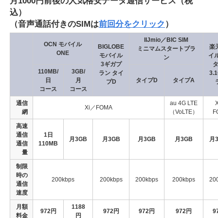
月1000円前後の人気格安データ通信サービス（税
込）
（音声通話付きのSIMは
前回分をクリック
）
IIJmio／BIC SIM
OCN モバイル
BIGLOBE
楽
ミニマムスタートプラ
ONE
モバイル
イ
ン
3ギガプ
タ
110MB/
3GB/
ラン タイ
3.
日
月
タイプD
タイプA
プD
コース
コース
通信
au 4G LTE
Xi／FOMA
網
（VoLTE）
F
高速
通信
1日
月3GB
月3GB
月3GB
月3GB
月3
通信
110MB
量
制限
時の
200kbps
200kbps
200kbps
200kbps
20
通信
速度
月額
1188
972円
972円
972円
972円
9
料金
円