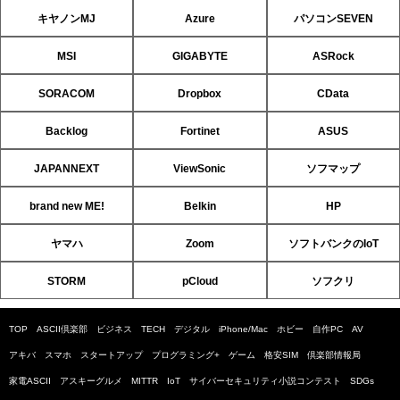
キヤノンMJ
Azure
パソコンSEVEN
MSI
GIGABYTE
ASRock
SORACOM
Dropbox
CData
Backlog
Fortinet
ASUS
JAPANNEXT
ViewSonic
ソフマップ
brand new ME!
Belkin
HP
ヤマハ
Zoom
ソフトバンクのIoT
STORM
pCloud
ソフクリ
TOP
ASCII倶楽部
ビジネス
TECH
デジタル
iPhone/Mac
ホビー
自作PC
AV
アキバ
スマホ
スタートアップ
プログラミング+
ゲーム
格安SIM
倶楽部情報局
家電ASCII
アスキーグルメ
MITTR
IoT
サイバーセキュリティ小説コンテスト
SDGs