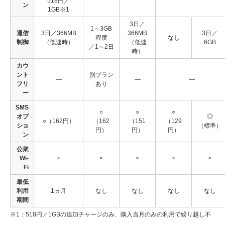
518円／
ン
1GB※1
3日／
1～3GB
通信
3日／366MB
366MB
3日／
程度
なし
制御
（低速時）
（低速
6GB
／1～2日
時）
カウ
ント
別プラン
―
―
―
フリ
あり
ー
SMS
○
○
○
オプ
◎
○（162円）
（162
（151
（129
ショ
（標準）
円）
円）
円）
ン
公衆
Wi-
×
×
×
×
×
Fi
最低
利用
1ヵ月
なし
なし
なし
なし
期間
※1：518円／1GBの追加チャージのみ、購入当月のみの利用で繰り越し不