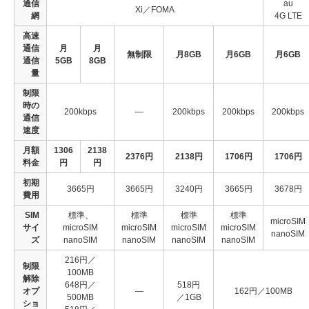
通信
au
Xi／FOMA
網
4G LTE
高速
通信
月
月
無制限
月8GB
月6GB
月6GB
通信
5GB
8GB
量
制限
時の
200kbps
―
200kbps
200kbps
200kbps
通信
速度
月額
1306
2138
2376円
2138円
1706円
1706円
料金
円
円
初期
3665円
3665円
3240円
3665円
3678円
費用
SIM
標準、
標準
標準
標準
microSIM
サイ
microSIM
microSIM
microSIM
microSIM
nanoSIM
ズ
nanoSIM
nanoSIM
nanoSIM
nanoSIM
216円／
制限
100MB
解除
648円／
518円
オプ
―
162円／100MB
500MB
／1GB
ショ