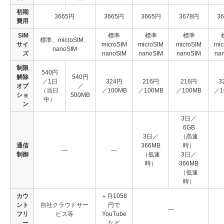
初期
3665円
3665円
3665円
3678円
3
費用
SIM
標準
標準
標準
標準、microSIM、
サイ
microSIM
microSIM
microSIM
mic
nanoSIM
ズ
nanoSIM
nanoSIM
nanoSIM
na
制限
540円
解除
540円
／1日
324円
216円
216円
3
オプ
／
（当日
／100MB
／100MB
／100MB
／1
ショ
500MB
中）
ン
3日／
6GB
3日／
（高速
通信
366MB
時）
―
―
制御
（低速
3日／
時）
366MB
（低速
時）
カウ
＋月1058
ント
自社クラウドサー
円で
―
フリ
ビス等
YouTube
ー
など