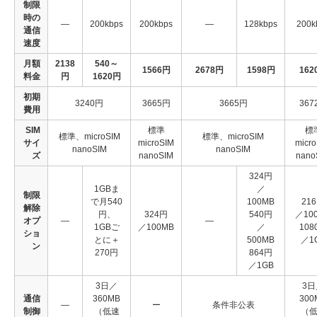
制限
時の
―
200kbps
200kbps
―
128kbps
200k
通信
速度
月額
2138
540～
1566円
2678円
1598円
162
料金
円
1620円
初期
3240円
3665円
3665円
367
費用
SIM
標準
標
標準、microSIM
標準、microSIM
サイ
microSIM
micr
nanoSIM
nanoSIM
ズ
nanoSIM
nano
324円
1GBま
／
制限
で月540
100MB
21
解除
円、
324円
540円
／10
オプ
―
―
1GBご
／100MB
／
108
ショ
とに＋
500MB
／1
ン
270円
864円
／1GB
3日／
3日
通信
360MB
300
―
ー
条件非公表
制御
（低速
（