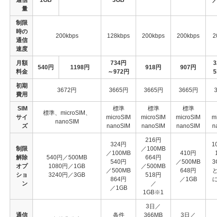
量
制限
時の
200kbps
128kbps
200kbps
200kbps
2
通信
速度
月額
734円
540円
1198円
918円
907円
料金
～972円
5
初期
3672円
3665円
3665円
3665円
費用
SIM
標準
標準
標準
標準、microSIM、
サイ
microSIM
microSIM
microSIM
m
nanoSIM
ズ
nanoSIM
nanoSIM
nanoSIM
n
216円
324円
1
制限
／100MB
／100MB
410円
解除
540円／500MB
664円
540円
／500MB
3
オプ
1080円／1GB
／500MB
／500MB
648円
ショ
3240円／3GB
518円
864円
／1GB
ン
／
／1GB
1GB※1
3日／
通信
条件
366MB
3日／