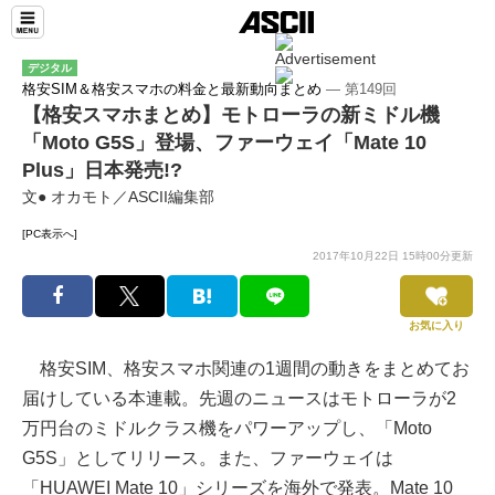
デジタル
格安SIM＆格安スマホの料金と最新動向まとめ
― 第149回
【格安スマホまとめ】モトローラの新ミドル機
「Moto G5S」登場、ファーウェイ「Mate 10
Plus」日本発売!?
文● オカモト／ASCII編集部
[PC表示へ]
2017年10月22日 15時00分更新
お気に入り
格安SIM、格安スマホ関連の1週間の動きをまとめてお
届けしている本連載。先週のニュースはモトローラが2
万円台のミドルクラス機をパワーアップし、「Moto
G5S」としてリリース。また、ファーウェイは
「HUAWEI Mate 10」シリーズを海外で発表。Mate 10