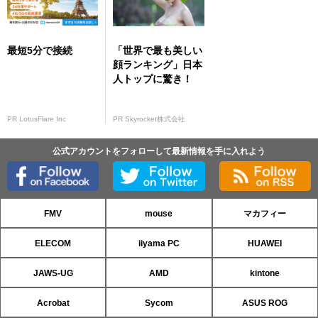
最短5分で接続
「世界で最も美しい
顔ランキング」日本
人トップに驚き！
PR LotusFlare Inc
PR Skyrocket株式会社
公式アカウントをフォローして最新情報を手に入れよう
FMV
mouse
マカフィー
ELECOM
iiyama PC
HUAWEI
JAWS-UG
AMD
kintone
Acrobat
Sycom
ASUS ROG