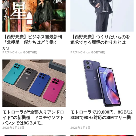
【西野亮廣】ビジネス書最新刊
【西野亮廣】つくりたいものを
『北極星 僕たちはどう働く
追求できる環境の作り方とは
か』
PR(FINCHI on GOETHE)
PR(FINCHI on GOETHE)
モトローラが“全部入りアンドロ
モトローラで19,800円。8GB/12
イド”の新機種 ドコモやソフト
8GBで90Hz対応のSIMフリー機
バンクでは8GBメモ...
2026年7月24日
2026年6月3日