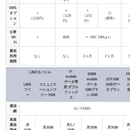
SMS
○
○
オプ
○
◎
（129
（151
（
ショ
（129円）
（標準）
円）
円）
ン
公衆
Wi-
○
有料
×（BIC SIMは○）
Fi
最低
利用
なし
なし
2ヵ月
2ヵ月
期間
U-
LINEモバイル
DMM
F
mobile
mobile
DTI SIM
S
データ専
LINE
コミュニケ
データ
3GBデー
用 ダブル
フリ
ーションフ
SIMプラ
タプラン
フィック
ー
リー 3GB
ン 3GB
ス
通信
Xi／FOMA
網
高速
通信
月
月1／
月
月3GB
月3GB
月3GB
通信
1GB
3GB
／