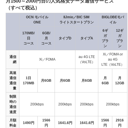
月1500～2000円台の人気格安データ通信サービス
（すべて税込）
OCN モバイル
IIJmio／BIC SIM
BIGLOBEモバ
ONE
ライトスタートプラン
イル
6ギ
12ギ
170MB/
6GB/
ガ
ガ
日
月
タイプD
タイプA
プラ
プラ
コース
コース
ン
ン
Xi／FOMA or
通信
au 4G LTE
Xi／FOMA
au 4G
網
（VoLTE）
LTE（VoLTE）
高速
通信
1日
月
月
月6GB
月6GB
月6GB
通信
170MB
6GB
12GB
量
制限
時の
200kbps
200kbps
200kbps
200kbps
通信
速度
月額
1566
1566
2916
1490円
1641.6円
1641.6円
料金
円
円
円