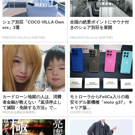
シェア別荘「COCO VILLA Own
全国の絶景ポイントにサウナ付
ers」3選
きのシェア別荘を展開
PR(COCO VILLA on GOETHE)
PR(COCO VILLA on GOETHE)
カードローン地獄の人は、消費
モトローラからFeliCa入りの格
者金融が教えない『返済停止し
安モデル新機種「moto g37」 キ
て減額・免除する方法』で...
ャリア版...
PR(渋谷法務総合事務所)
2026年7月26日