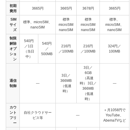
初期
3665円
3665円
3678円
3665円
費用
SIM
標準
標準
標準、
標準、microSIM、
サイ
microSIM
microSIM
microSIM、
nanoSIM
ズ
nanoSIM
nanoSIM
nanoSIM
制限
540円
解除
540円
／1日
216円
216円
324円／
オプ
／
（当日
／100MB
／100MB
100MB
ショ
500MB
中）
ン
3日／
6GB
3日／
（高速
通信
366MB
―
時） 3日／
―
制御
（低速
366MB
時）
（低速
時）
カウ
＋月1058円で
ント
自社クラウドサー
―
YouTube、
フリ
ビス等
AbemaTVなど
ー