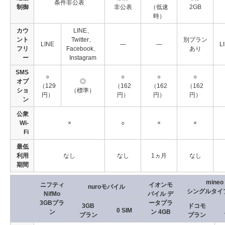
条件非公表
制御
非公表
（低速
2GB
時）
カウ
LINE、
ント
Twitter、
別プラン
LINE
―
―
L
フリ
Facebook、
あり
ー
Instagram
SMS
○
○
○
○
オプ
◎
（129
（162
（162
（162
ショ
（標準）
円）
円）
円）
円）
ン
公衆
Wi-
×
○
×
×
Fi
最低
利用
なし
なし
1ヵ月
なし
期間
mineo
ニフティ
イオンモ
nuroモバイル
シングルタイプ
NifMo
バイル デ
3GBプラ
ータプラ
3GB
ドコモ
0 SIM
ン
ン 4GB
プラン
プラン