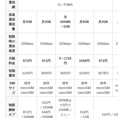
通信
Xi／FOMA
網
高速
月
通信
月3GB
月3GB
500MB
月4GB
月3GB
通信
～5GB
量
制限
時の
200kbps
200kbps
200kbps
200kbps
200kbps
2
通信
速度
月額
0～1728
972円
972円
1058円
972円
料金
円
初期
3240円
3665円
3665円
3240円
3678円
費用
SIM
標準
標準
標準
標準
標準
m
サイ
microSIM
microSIM
microSIM
microSIM
microSIM
n
ズ
nanoSIM
nanoSIM
nanoSIM
nanoSIM
nanoSIM
500MBま
432円
制限
で0円で
／100MB
解除
100MBご
972円
648円
518円
オプ
とに＋
162円／10
／500MB
／500MB
／1GB