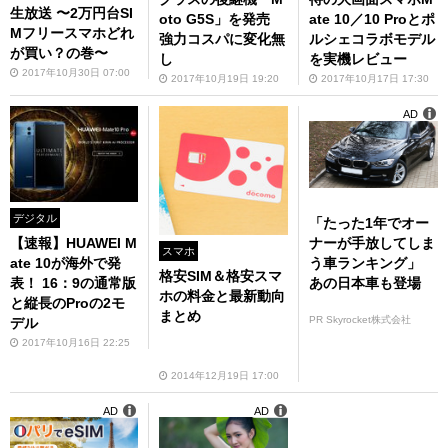
生放送 〜2万円台SI
oto G5S」を発売
ate 10／10 Proとポ
Mフリースマホどれ
強力コスパに変化無
ルシェコラボモデル
が買い？の巻〜
し
を実機レビュー
2017年10月30日 07:00
2017年10月19日 19:20
2017年10月17日 17:30
AD
デジタル
「たった1年でオー
ナーが手放してしま
【速報】HUAWEI M
スマホ
う車ランキング」
ate 10が海外で発
格安SIM＆格安スマ
あの日本車も登場
表！ 16：9の通常版
ホの料金と最新動向
と縦長のProの2モ
まとめ
PR Skyrocket株式会社
デル
2017年10月16日 22:25
2014年12月19日 17:00
AD
AD