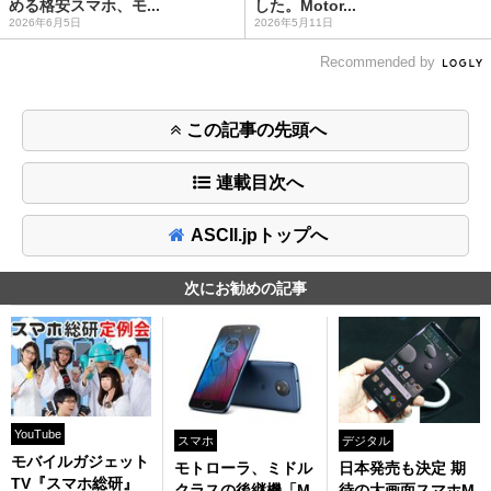
める格安スマホ、モ...
した。Motor...
2026年6月5日
2026年5月11日
Recommended by
この記事の先頭へ
連載目次へ
ASCII.jpトップへ
次にお勧めの記事
YouTube
スマホ
デジタル
モバイルガジェット
モトローラ、ミドル
日本発売も決定 期
TV『スマホ総研』
クラスの後継機「M
待の大画面スマホM