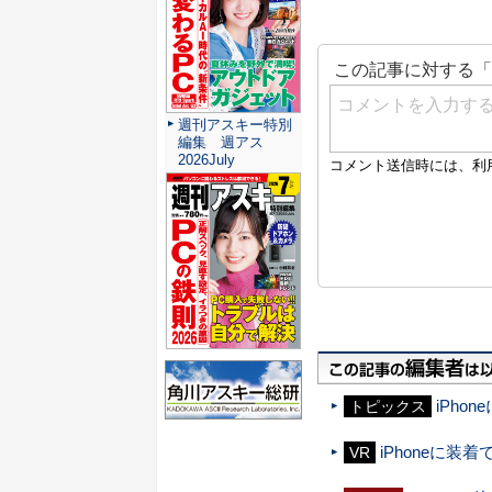
週刊アスキー特別
編集 週アス
2026July
iPho
トピックス
iPhoneに装着
VR