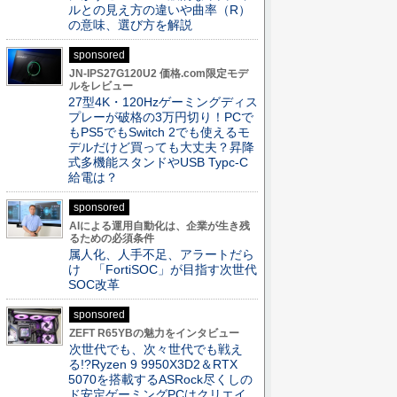
ルとの見え方の違いや曲率（R）
の意味、選び方を解説
sponsored
JN-IPS27G120U2 価格.com限定モデ
ルをレビュー
27型4K・120Hzゲーミングディス
プレーが破格の3万円切り！PCで
もPS5でもSwitch 2でも使えるモ
デルだけど買っても大丈夫？昇降
式多機能スタンドやUSB Typc-C
給電は？
sponsored
AIによる運用自動化は、企業が生き残
るための必須条件
属人化、人手不足、アラートだら
け 「FortiSOC」が目指す次世代
SOC改革
sponsored
ZEFT R65YBの魅力をインタビュー
次世代でも、次々世代でも戦え
る!?Ryzen 9 9950X3D2＆RTX
5070を搭載するASRock尽くしの
ド安定ゲーミングPCはクリエイ