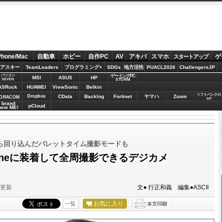
Phone/Mac
自動車
ホビー
自作PC
AV
アキバ
スマホ
ゲ
スタートアップ
アスキー
TeamLeaders
プログラミング+
SDGs
地方活性
PUACL2026
ChallengersJP
パソコン
ゲーミングPC
MSI
ASUS
HP
STORM
SEVEN
ASRock
HUAWEI
ViewSonic
Belkin
ソフトバンクの
Dropbox
CData
Backlog
Fortinet
ヤマハ
Zoom
ORACOM
IoT
brand
pCloud
new ME!
ら回り込んだバレットタイム撮影モードも
iPhoneに装着して全周撮影できるデジカメ
分更新
文● 行正和義 編集●ASCII
お気に入り
一覧