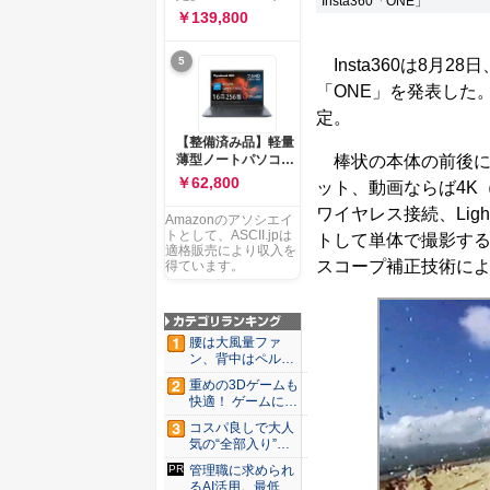
Insta360「ONE」
ー 83K9003JJP ノー
ソコン Vivobook 15
￥139,800
トPC
M1502NAQ 15.6イ
ンチ AMD Ryzen 7
5
Insta360は8月2
170 メモリ16GB
SSD 512GB
「ONE」を発表した
Microsoft 365
定。
Personal (24か月版)
搭載 Windows 11 重
【整備済み品】軽量
量1.7kg Wi-Fi 6E ク
棒状の本体の前後にレ
薄型ノートパソコン
ワイエットブルー
dynabook G83 ■
￥62,800
ット、動画ならば4K（38
M1502NAQ-
13.3型
R7165BUWS
ワイヤレス接続、Lig
FHD(1920x1080) -
Amazonのアソシエイ
高性能第11世代Core
トとして、ASCII.jpは
トして単体で撮影する
i5-1135G7 - メモリ
適格販売により収入を
スコープ補正技術に
16GB - SSD 256GB
得ています。
- Webカメラ -
WiFi&Bluetooth -
USB Type-C - MS
Office 2021 - Win11
腰は大風量ファ
搭載
ン、背中はペルチ
ェ冷却。ダ...
重めの3Dゲームも
快適！ ゲームに強
いH...
コスパ良しで大人
気の“全部入り”の
アンド...
管理職に求められ
るAI活用。最低限