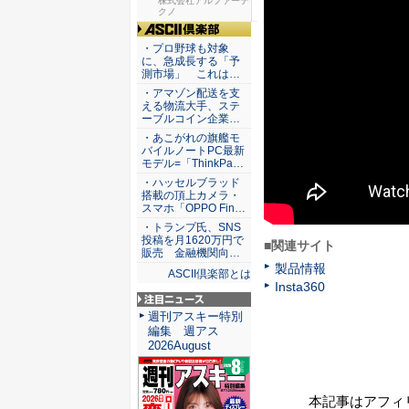
リティ実...
株式会社アルファーテ
クノ
ASCII倶楽部
・プロ野球も対象
に、急成長する「予
測市場」 これは…
・アマゾン配送を支
える物流大手、ステ
ーブルコイン企業…
・あこがれの旗艦モ
バイルノートPC最新
モデル=「ThinkPa…
・ハッセルブラッド
搭載の頂上カメラ・
スマホ「OPPO Fin…
・トランプ氏、SNS
投稿を月1620万円で
■関連サイト
販売 金融機関向…
製品情報
ASCII倶楽部とは
Insta360
注目ニュース
週刊アスキー特別
編集 週アス
2026August
本記事はアフィ