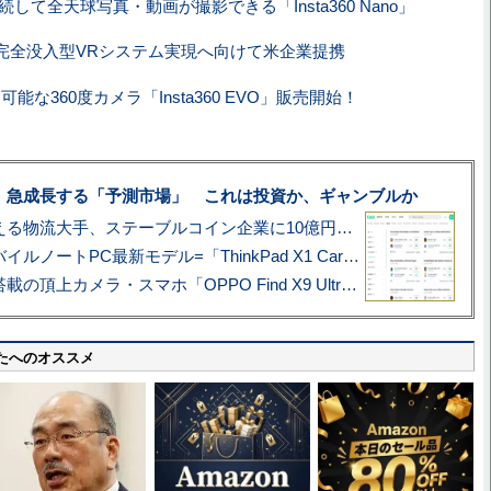
に接続して全天球写真・動画が撮影できる「Insta360 Nano」
完全没入型VRシステム実現へ向けて米企業提携
可能な360度カメラ「Insta360 EVO」販売開始！
、急成長する「予測市場」 これは投資か、ギャンブルか
アマゾン配送を支える物流大手、ステーブルコイン企業に10億円投資のワケ
あこがれの旗艦モバイルノートPC最新モデル=「ThinkPad X1 Carbon Gen 14 Aura Edition」実機レビュー
ハッセルブラッド搭載の頂上カメラ・スマホ「OPPO Find X9 Ultra」実写レビュー=プロが本気で徹底撮影しました!!
たへのオススメ