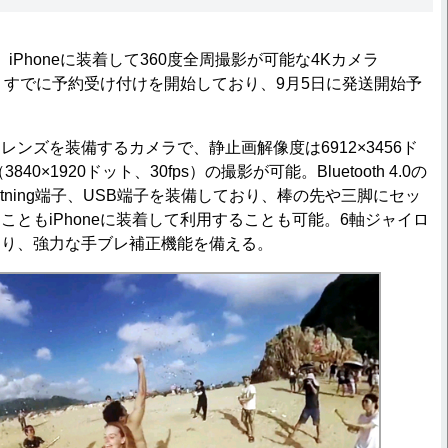
8日、iPhoneに装着して360度全周撮影が可能な4Kカメラ
。すでに予約受け付けを開始しており、9月5日に発送開始予
ンズを装備するカメラで、静止画解像度は6912×3456ド
40×1920ドット、30fps）の撮影が可能。Bluetooth 4.0の
htning端子、USB端子を装備しており、棒の先や三脚にセッ
こともiPhoneに装着して利用することも可能。6軸ジャイロ
より、強力な手ブレ補正機能を備える。