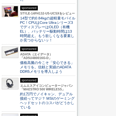
sponsored
STYLE-14FH132-U5-UCSXをレビュー
14型で約0.84kgの超軽量モバイル
PC！CPUはCore Ultraシリーズ3
でディスプレーはOLED（有機
EL）、バッテリー駆動時間は13
時間超え。もう欲しくなる要素し
か見つからないッ！
sponsored
ADATA（エイデータ）
「AD5U480016G-D」
価格高騰の今こそ「安心できる」
メモリを。信頼と実績のADATA
DDR5メモリを導入しよう
sponsored
エムエスアイコンピュータージャパン
「MAESTRO 500 WIRELESS」
約1万円でノイキャン、デュアル
接続ってマジ？ MSIのゲーミング
ヘッドセットのコスパがどうかし
ている