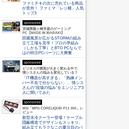
ファミチキの次に売れている商品
が意外！ ファミマ「レジ横」人気
トップ3
sponsored
茨城県龍ヶ崎市産のゲーミング
PC【MADE IN IBARAKI】
田園風景が広がるSTORMの組み
立て工場を見学！プロの早組み
（しかも丁寧）とBTO PCならで
はの特注PCパーツに大興奮
sponsored
ビジネスIT環境が大きく変わる中で、
情シスさんの悩みも変化している？
「IT機器が高すぎる」「熟練メン
バー不在で分からない」… 情シス
さんの“現場の悩み”をエンジニア3
人に聞いてみた
sponsored
MSI「MPG CORELIQUID P13 360」レ
ビュー
新型水冷クーラー登場！ケーブル
隠蔽構造でデザインもスッキリ、
組み立てもラクなこの夏注目のパ