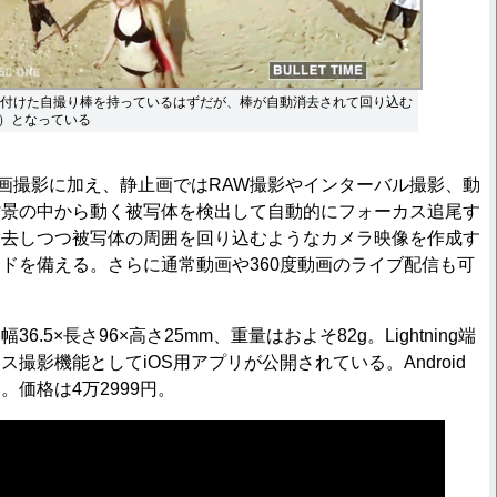
り付けた自撮り棒を持っているはずだが、棒が自動消去されて回り込む
）となっている
画撮影に加え、静止画ではRAW撮影やインターバル撮影、動
背景の中から動く被写体を検出して自動的にフォーカス追尾す
消去しつつ被写体の周囲を回り込むようなカメラ映像を作成す
ドを備える。さらに通常動画や360度動画のライブ配信も可
.5×長さ96×高さ25mm、重量はおよそ82g。Lightning端
撮影機能としてiOS用アプリが公開されている。Android
価格は4万2999円。