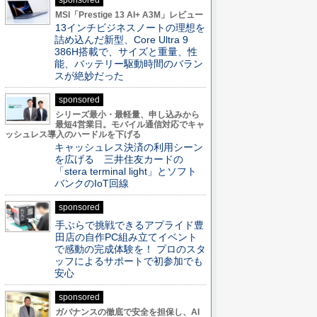
sponsored
MSI「Prestige 13 AI+ A3M」レビュー
13インチビジネスノートの理想を
詰め込んだ新型、Core Ultra 9
386H搭載で、サイズと重量、性
能、バッテリー駆動時間のバラン
スが絶妙だった
sponsored
シリーズ最小・最軽量、申し込みから
最短4営業日。モバイル通信対応でキャ
ッシュレス導入のハードルを下げる
キャッシュレス決済の利用シーン
を広げる 三井住友カードの
「stera terminal light」とソフト
バンクのIoT回線
sponsored
手ぶらで挑戦できるアプライド豊
田店の自作PC組み立てイベント
で感動の完成体験を！ プロのスタ
ッフによるサポートで初参加でも
安心
sponsored
ガバナンスの徹底で安全を担保し、AI