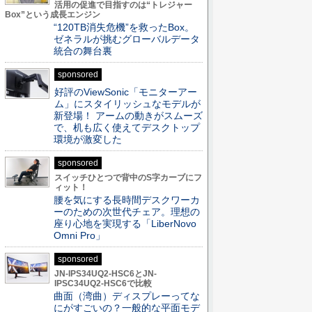
活用の促進で目指すのは“トレジャー
Box”という成長エンジン
“120TB消失危機”を救ったBox。
ゼネラルが挑むグローバルデータ
統合の舞台裏
sponsored
好評のViewSonic「モニターアー
ム」にスタイリッシュなモデルが
新登場！ アームの動きがスムーズ
で、机も広く使えてデスクトップ
環境が激変した
sponsored
スイッチひとつで背中のS字カーブにフ
ィット！
腰を気にする長時間デスクワーカ
ーのための次世代チェア。理想の
座り心地を実現する「LiberNovo
Omni Pro」
sponsored
JN-IPS34UQ2-HSC6とJN-
IPSC34UQ2-HSC6で比較
曲面（湾曲）ディスプレーってな
にがすごいの？一般的な平面モデ