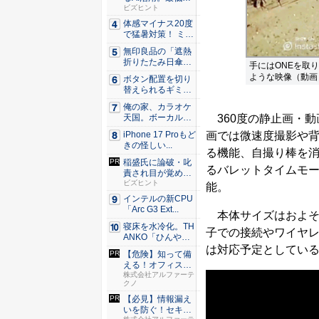
やるべ...
ビズヒント
体感マイナス20度
で猛暑対策！ ミズ
ノの...
無印良品の「遮熱
折りたたみ日傘」
手にはONEを取
約160...
ような映像（動画
ボタン配置を切り
替えられるギミッ
クでジャ...
俺の家、カラオケ
天国。ボーカルを
360度の静止画・動
消せるス...
iPhone 17 Proもど
画では微速度撮影や
きの怪しい...
る機能、自撮り棒を
稲盛氏に論破・叱
るバレットタイムモー
責され目が覚め
た。経営者...
ビズヒント
能。
インテルの新CPU
「Arc G3 Ext...
本体サイズはおよそ幅36
寝床を水冷化。TH
子での接続やワイヤレス
ANKO「ひんやり
水流...
は対応予定としている。
【危険】知って備
える！オフィスの
セキュリ...
株式会社アルファーテ
クノ
【必見】情報漏え
いを防ぐ！セキュ