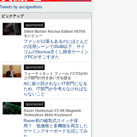
Tweets by asciijpeditors
ピックアップ
sponsored
Silent Master Noctua Edition X870A
をレビュー
ファンが12基もあるのにほとんど
の活用シーンで35dB以下、サイ
コムのNoctua尽くし静音ゲーミン
グPCがすごすぎた
sponsored
フォーティネット フィールドCTOがAI
とIT部門の付き合い方を語る
AIに振り回されないIT部門になる
ため、IT部門が今考えなければな
らないこと
sponsored
Razer Huntsman V3 HE Magnetic
Tenkeyless 8kHz Keyboard
Razer初の磁気式スイッチ採
用？ 低価格と多機能を両立した
ゲーミングキーボードを試してみ
た