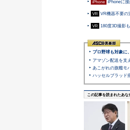
iPhone
iPhone
VR機器不要の
VR
180度3D撮影も
VR
プロ野球も対象に
この記事を読まれたあな