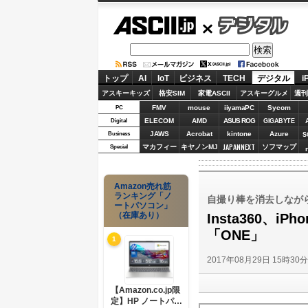
ASCII.jp
デジタル
トップ
AI
IoT
ビジネス
TECH
デジタル
i
アスキーキッズ
格安SIM
家電ASCII
アスキーグルメ
週刊
FMV
mouse
iiyamaPC
Sycom
PC
ELECOM
AMD
ASUS ROG
Digital
GIGABYTE
JAWS
Acrobat
kintone
Azure
Business
S
JAPANNEXT
マカフィー
キヤノンMJ
ソフマップ
Special
Amazon売れ筋
ランキング「ノ
自撮り棒を消去しなが
ートパソコン」
（在庫あり）
Insta360、
「ONE」
1
2017年08月29日 15時30
【Amazon.co.jp限
定】HP ノートパソ