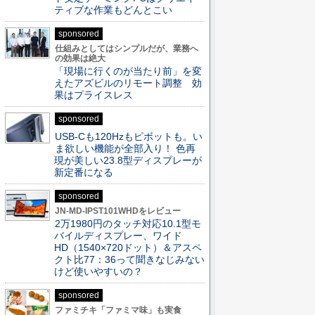
ティブな作業もどんとこい
sponsored
仕組みとしてはシンプルだが、業務へ
の効果は絶大
「現場に行くのが当たり前」を変
えたアズビルのリモート調整 効
果はプライスレス
sponsored
USB-Cも120Hzもピボットも。い
ま欲しい機能が全部入り！ 色再
現が美しい23.8型ディスプレーが
新定番になる
sponsored
JN-MD-IPST101WHDをレビュー
2万1980円のタッチ対応10.1型モ
バイルディスプレー、ワイド
HD（1540×720ドット）＆アスペ
クト比77：36って聞きなじみない
けど使いやすいの？
sponsored
ファミチキ「ファミマ味」も実食