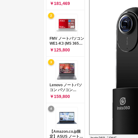
コン 15-fd 15.6イン
￥181,469
チ インテル Core 5
120U メモリ16GB
2
SSD512GB
Windows 11
Microsoft Office
2024搭載 WPS
Office搭載 カメラシ
FMV ノートパソコン
ャッター 指紋認証 薄
WE1-K3 (MS 365
型 Copilotキー搭載
Personal/Copilotキ
￥125,800
ナチュラルシルバー
ー搭載/Win 11/15.6
(BJ0M5PA-AAAI)
型/Core
3
i5/16GB/SSD
512GB/ホワイト)
FMVWK3E15W_AZ
Lenovo ノートパソ
コン パソコン
IdeaPad Slim 3 14.0
￥159,800
インチ AMD
Ryzen™ 5 8640HS
4
メモリ16GB
SSD512GB
Microsoft 365 試用
版 Windows11 バッ
テリー駆動12.6時間
【Amazon.co.jp限
重量1.39kg ルナグレ
定】ASUS ノートパ