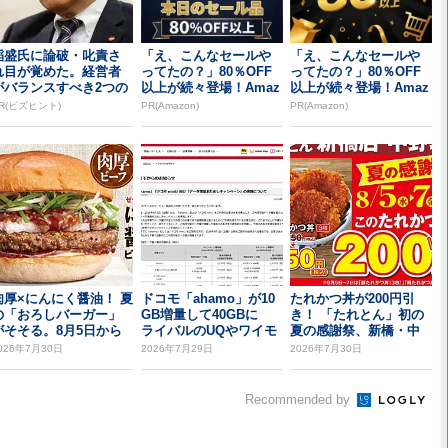
稲盛氏に論破・叱責さ
「え、こんなセールや
「え、こんなセールや
れ目が覚めた。経営者
ってたの？」80％OFF
ってたの？」80％OFF
がバランスすべき2つの
以上が続々登場！Amaz
以上が続々登場！Amaz
背反
onの本気が...
onの本気が...
R(ビズヒント)
PR(Amazon)
PR(Amazon)
肉厚×にんにく醤油！ 夏
ドコモ「ahamo」が10
たれかつ丼が200円引
の「おろしバーガー」
GB増量して40GBに
き！ 「たれとん」初の
がそそる。8月5日から
ライバルのUQやワイモ
夏の感謝祭、新橋・中
バを意識...
野北口で開催
026年7月30日
2026年7月29日
2026年7月30日
Recommended by