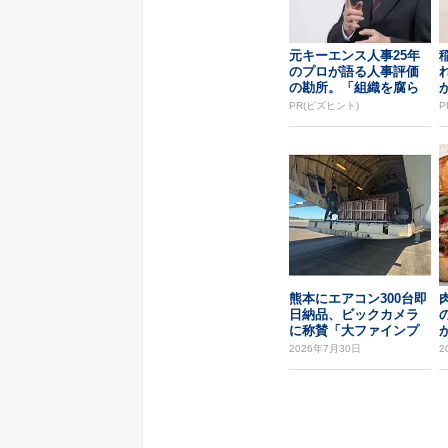
元キーエンス人事25年
のプロが語る人事評価
の勘所。「組織を腐ら
せるNG評価」とは...
PR(ビズヒント)
P
熊本にエアコン300台即
日納品、ビックカメラ
に称賛「大ファインプ
レー」
2026年7月30日
2