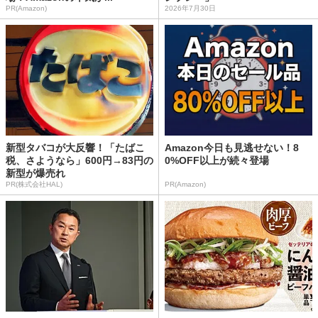
PR(Amazon)
2026年7月30日
新型タバコが大反響！「たばこ
Amazon今日も見逃せない！8
税、さようなら」600円→83円の
0%OFF以上が続々登場
新型が爆売れ
PR(株式会社HAL)
PR(Amazon)