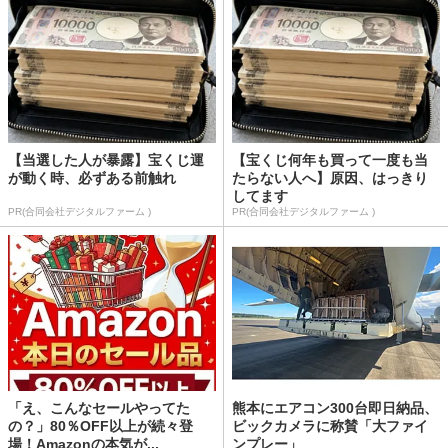
【当選した人が暴露】宝くじ運
【宝くじ何年も買って一度も当
が動く時、必ずある前触れ
たらない人へ】原因、はっきり
してます
PR(合同会社デジタルファーム )
PR(合同会社デジタルファーム )
「え、こんなセールやってた
熊本にエアコン300台即日納品、
の？」80％OFF以上が続々登
ビックカメラに称賛「大ファイ
場！Amazonの本気が...
ンプレー」