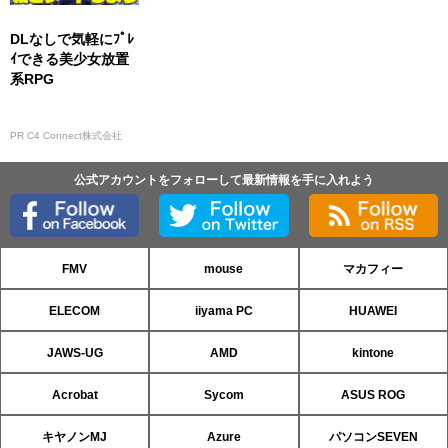
DLなしで気軽にﾌﾟﾚ
ｲできる美少女放置
系RPG
PR C4 Connect株式会社
公式アカウントをフォローして最新情報を手に入れよう
FMV
mouse
マカフィー
ELECOM
iiyama PC
HUAWEI
JAWS-UG
AMD
kintone
Acrobat
Sycom
ASUS ROG
キヤノンMJ
Azure
パソコンSEVEN