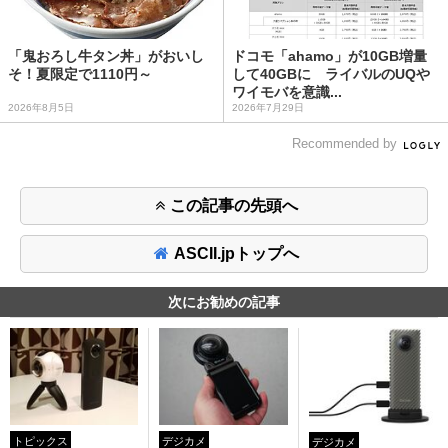
「鬼おろし牛タン丼」がおいし
ドコモ「ahamo」が10GB増量
そ！夏限定で1110円～
して40GBに ライバルのUQや
ワイモバを意識...
2026年8月5日
2026年7月29日
Recommended by
この記事の先頭へ
ASCII.jpトップへ
次にお勧めの記事
トピックス
デジカメ
デジカメ