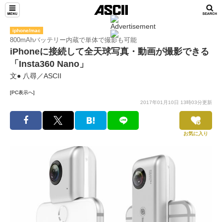
iphone/mac
800mAhバッテリー内蔵で単体で撮影も可能
iPhoneに接続して全天球写真・動画が撮影できる
「Insta360 Nano」
文● 八尋／ASCII
[PC表示へ]
2017年01月10日 13時03分更新
お気に入り