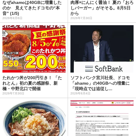
なぜahamoは40GBに増量した
肉厚×にんにく醤油！ 夏の「おろ
のか 見えてきたドコモの“本
しバーガー」がそそる。8月5日
音” (1/5)
から
2026年8月6日
2026年7月30日
たれかつ丼が200円引き！ 「た
ソフトバンク宮川社長、ドコモ
れとん」初の夏の感謝祭、新
「ahamo」の40GBへの増量に
橋・中野北口で開催
「現時点では追従し...
2026年7月30日
2026年8月4日