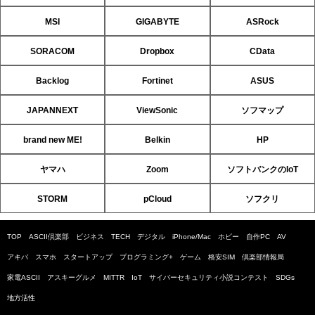
MSI
GIGABYTE
ASRock
SORACOM
Dropbox
CData
Backlog
Fortinet
ASUS
JAPANNEXT
ViewSonic
ソフマップ
brand new ME!
Belkin
HP
ヤマハ
Zoom
ソフトバンクのIoT
STORM
pCloud
ソフクリ
TOP
ASCII倶楽部
ビジネス
TECH
デジタル
iPhone/Mac
ホビー
自作PC
AV
アキバ
スマホ
スタートアップ
プログラミング+
ゲーム
格安SIM
倶楽部情報局
家電ASCII
アスキーグルメ
MITTR
IoT
サイバーセキュリティ小説コンテスト
SDGs
地方活性