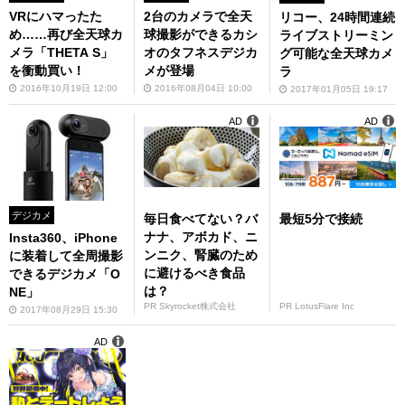
VRにハマったた
2台のカメラで全天
リコー、24時間連続
め……再び全天球カ
球撮影ができるカシ
ライブストリーミン
メラ「THETA S」
オのタフネスデジカ
グ可能な全天球カメ
を衝動買い！
メが登場
ラ
2016年10月19日 12:00
2016年08月04日 10:00
2017年01月05日 19:17
AD
AD
デジカメ
毎日食べてない？バ
最短5分で接続
ナナ、アボカド、ニ
Insta360、iPhone
ンニク、腎臓のため
に装着して全周撮影
に避けるべき食品
できるデジカメ「O
は？
NE」
PR Skyrocket株式会社
PR LotusFlare Inc
2017年08月29日 15:30
AD