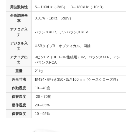
周波数特性
5～110kHz（-3dB）、3～180kHz（-10dB）
全高調波歪
0.01％（1kHz、6dBV）
率
アナログ入
バランスXLR、アンバランスRCA
力
デジタル入
USBタイプB、オプティカル、同軸
力
アナログ出
9ピンHV（HE 1-HP接続用）×2、バランスXLR、アン
力
バランスRCA
重量
21kg
外形寸法
幅434×奥行き350×高さ160mm（ケースクローズ時）
作動温度
10～40度
保管温度
-20～70度
動作湿度
20～85%
保管湿度
10～95%