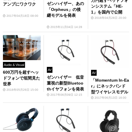
万円超すヘッドフォ
ゼンハイザー、あの
アンプにワクワク
ンシステム「HE-
「Orpheus」の後
1」を国内で公開
継モデルを発表
2017年04月18日 08:00
2016年04月28日 20:00
2015年11月04日 14:28
Audio & Visual
AV
600万円を超すヘッ
AV
ゼンハイザー 低音
ドフォンで垣間見た
「Momentum In-Ea
重視の新型Bluetoo
世界
r」にネックバンド
thイヤフォンを発表
2016年05月26日 15:00
型ワイヤレスモデル
2017年06月09日 12:15
2017年06月13日 16:00