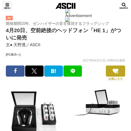
AV
開発期間10年、ゼンハイザーの音を体現するフラッグシップ
4月20日、空前絶後のヘッドフォン「HE 1」がつ
いに発売
文● 天野透／ASCII
[PC表示へ]
2017年04月17日 15時40分更新
お気に入り