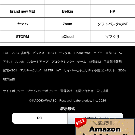
brand new ME!
Belkin
HP
ヤマハ
Zoom
ソフトバンクのIoT
STORM
pCloud
ソフクリ
TOP
ASCII倶楽部
ビジネス
TECH
デジタル
iPhone/Mac
ホビー
自作PC
AV
アキバ
スマホ
スタートアップ
プログラミング+
ゲーム
格安SIM
倶楽部情報局
家電ASCII
アスキーグルメ
MITTR
IoT
サイバーセキュリティ小説コンテスト
SDGs
地方活性
サイトポリシー
プライバシーポリシー
運営会社
お問い合わせ
広告掲載
© KADOKAWA ASCII Research Laboratories, Inc. 2026
表示形式
PC
スマートフォン