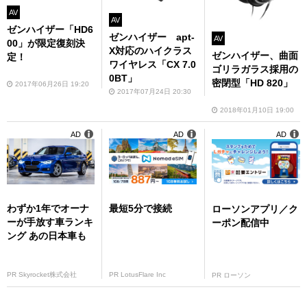
AV
AV
ゼンハイザー「HD6
ゼンハイザー apt-
AV
00」が限定復刻決
X対応のハイクラス
ゼンハイザー、曲面
定！
ワイヤレス「CX 7.0
ゴリラガラス採用の
0BT」
密閉型「HD 820」
2017年06月26日 19:20
2017年07月24日 20:30
2018年01月10日 19:00
AD
AD
AD
わずか1年でオーナ
最短5分で接続
ローソンアプリ／ク
ーが手放す車ランキ
ーポン配信中
ング あの日本車も
PR Skyrocket株式会社
PR LotusFlare Inc
PR ローソン