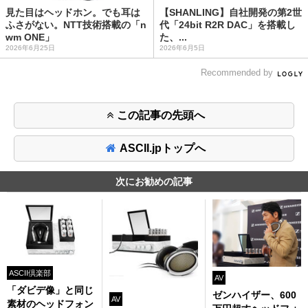
見た目はヘッドホン。でも耳は
【SHANLING】自社開発の第2世
ふさがない。NTT技術搭載の「n
代「24bit R2R DAC」を搭載し
wm ONE」
た、...
2026年6月25日
2026年6月5日
Recommended by
この記事の先頭へ
ASCII.jpトップへ
次にお勧めの記事
ASCII倶楽部
AV
「ダビデ像」と同じ
ゼンハイザー、600
AV
素材のヘッドフォン