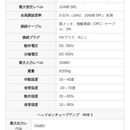
最大音圧レベル
114dB SPL
全高調波歪率
0.01%（1kHz、100dB SPL）未満
銀メッキ、無酸素銅（OFC）ケーブ
接続ケーブル
ル、3m
接続プラグ
HVプラグ、9ピン
動作電圧
DC 780V
分極電圧
DC 650V
最大入力レベル
20dBV
重量
約550g
作動温度
10～40度
保管温度
-20～70度
動作湿度
20～85%
保管湿度
10～95%
ヘッドホンチューブアンプ HVE 1
最大出力レ
20dBV
ベル