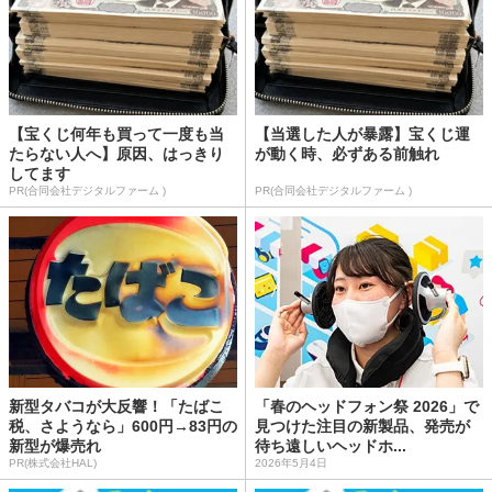
【宝くじ何年も買って一度も当
【当選した人が暴露】宝くじ運
たらない人へ】原因、はっきり
が動く時、必ずある前触れ
してます
PR(合同会社デジタルファーム )
PR(合同会社デジタルファーム )
新型タバコが大反響！「たばこ
「春のヘッドフォン祭 2026」で
税、さようなら」600円→83円の
見つけた注目の新製品、発売が
新型が爆売れ
待ち遠しいヘッドホ...
PR(株式会社HAL)
2026年5月4日