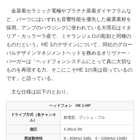
金蒸着セラミック電極やプラチナ蒸着ダイヤフラムな
ど、パーツにはいずれも音響性能を優先した厳選素材を
採用。アンプのハウジングに使われている大理石はイタ
リア・カッラーラ産で、ミケランジェロの彫刻と同種の
ものだという。HE 1のデザインについて、同社のグロー
バルデザインマネジメントヘッドを務めるオリヴァー・
バーガーは「ヘッドフォンシステムにとって真に大切な
ものを再現する力、そこにこそHE 1の美は宿っているの
です」と語っている。
主な仕様は以下のとおり。
ヘッドフォン HE 1-HP
ドライブ方式（各チャンネ
静電型、プッシュ・プル
ル）
側圧
4.3N±0.3N
周波数特性
8～80kHz(-3dB)、4～100kHz(-10dB)