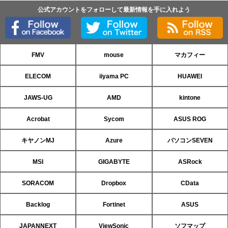
公式アカウントをフォローして最新情報を手に入れよう
FMV
mouse
マカフィー
ELECOM
iiyama PC
HUAWEI
JAWS-UG
AMD
kintone
Acrobat
Sycom
ASUS ROG
キヤノンMJ
Azure
パソコンSEVEN
MSI
GIGABYTE
ASRock
SORACOM
Dropbox
CData
Backlog
Fortinet
ASUS
JAPANNEXT
ViewSonic
ソフマップ